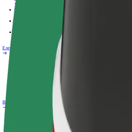
Робочий обліковий запис
Сервіси
Bolt Food для корпоративних клієнтів
Електровелосипеди
Лабораторія безпеки
Повідомити про проблему
Запитання та відповіді
Bolt Plus
Переваги
Як приєднатися