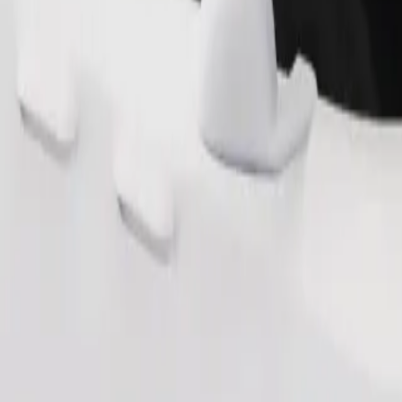
Замовити поїздку
ерігання речей