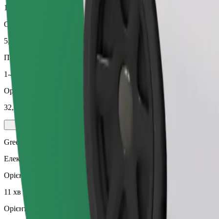
11 хв
Орієнтовна відстань
5,2 км
Пасажирів
1-4
Орієнтовна вартість
32,00 PLN
Green
Електричні та гібридні авто
Орієнтовний час поїздки
11 хв
Орієнтовна відстань