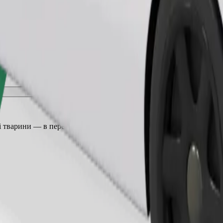
Замовити поїздку
 тварини — в переноску, а сидіння захищені ковдрою або підсти