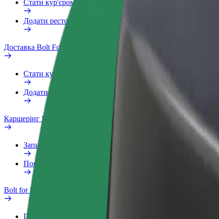
Стати кур'єром
Додати ресторан чи крамницю
Доставка Bolt Food
Стати кур'єром
Додати ресторан чи крамницю
Каршерінг Bolt Drive
Запитання та відповіді
Повідомити про проблему з ТЗ
Bolt for Business
Переваги