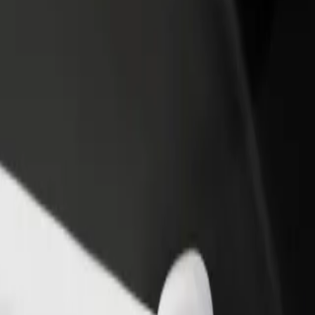
ти ресторан чи
Зареєструватися як власник автопарку
мницю
Додайте Ваш автопарк на платформу Bol
чайте більше клієнтів та
та отримуйте більше доходів
ьшуйте виторг
 – Szpital
ital"? Ознайомся з нашими сервісами та знайди ідеальний спосіб 
Завантажити застосунок