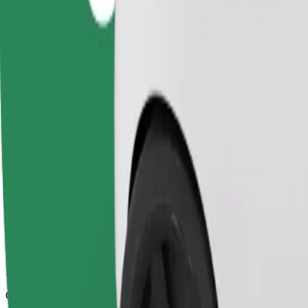
Надійні поїздки на повсякденних авто середнього класу.
Орієнтовний час поїздки
11 хв
Орієнтовна відстань
5,2 км
Пасажирів
1-4
Орієнтовна вартість
23,40 PLN
Comfort
Просторі поїздки з більшим простором для ніг та місцем для зб
Орієнтовний час поїздки