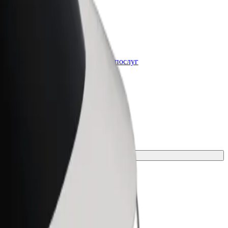
Bolt for Business
t
Масштабування продуктів та послуг
Bolt для вашого бізнесу
пересування для своєї поїздки.