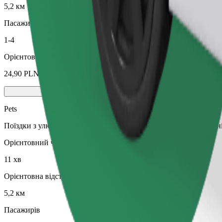
5,2 км
Пасажирів
1-4
Орієнтовна вартість
24,90 PLN
Pets
Поїздки з улюбленцем. Собаки мають бути в наморднику, дрібні
Орієнтовний час поїздки
11 хв
Орієнтовна відстань
5,2 км
Пасажирів