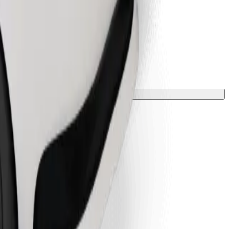
лкою.