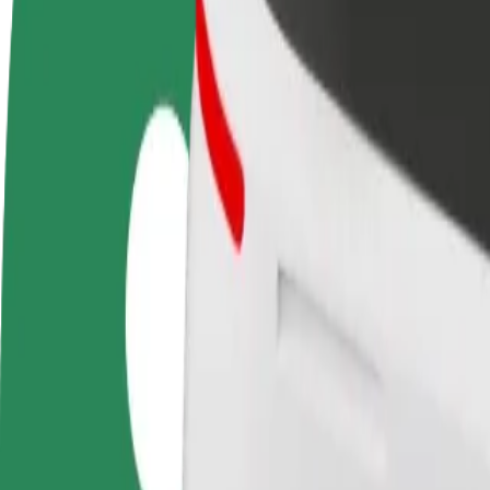
Запитання та відповіді
Стати водієм
Стати кур'єром
Дода
Заробляйте гроші на
Доставляйте їжу та отримуйте
кра
власних умовах
виплати щотижня
Залу
збіл
Як дістатися за маршрутом Galaxy – Unii Lubelskiej
Хочеш дістатися за маршрутом "Galaxy" – "Unii Lubelskiej – Szp
Від
Galaxy
До
Unii Lubelskiej – Szpital
Зручність та комфорт — всього у декілька кліків!
Bolt