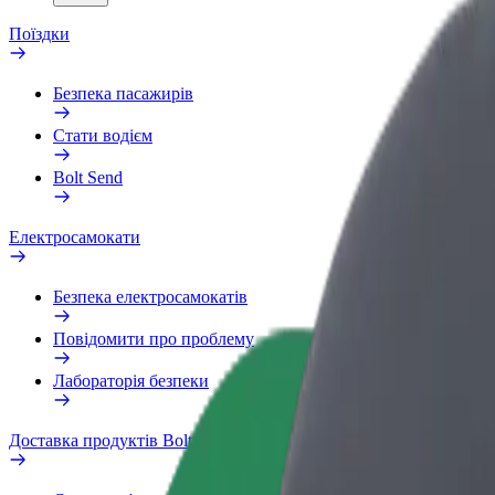
Поїздки
Безпека пасажирів
Стати водієм
Bolt Send
Електросамокати
Безпека електросамокатів
Повідомити про проблему
Лабораторія безпеки
Доставка продуктів Bolt Market