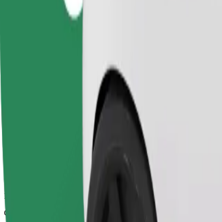
Надійні поїздки на повсякденних авто середнього класу.
Орієнтовний час поїздки
16 хв
Орієнтовна відстань
9,8 км
Пасажирів
1-4
Орієнтовна вартість
42,10 PLN
Comfort
Просторі поїздки з більшим простором для ніг та місцем для зб
Орієнтовний час поїздки