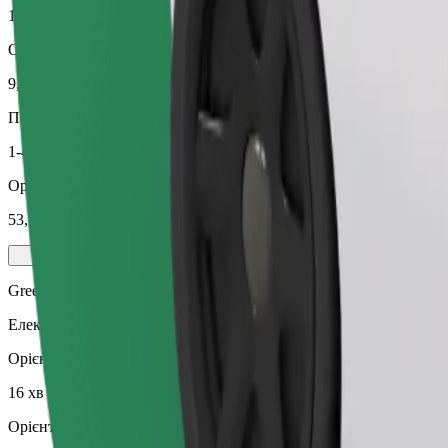
16 хв
Орієнтовна відстань
9,8 км
Пасажирів
1-4
Орієнтовна вартість
53,70 PLN
Green
Електричні та гібридні авто
Орієнтовний час поїздки
16 хв
Орієнтовна відстань