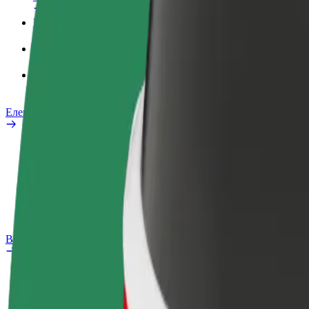
Робочий обліковий запис
Сервіси
Bolt Food для корпоративних клієнтів
Електровелосипеди
Лабораторія безпеки
Повідомити про проблему
Запитання та відповіді
Bolt Plus
Переваги
Як приєднатися