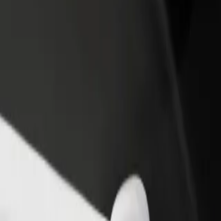
ти ресторан чи
Зареєструватися як власник автопарку
мницю
Додайте Ваш автопарк на платформу Bol
чайте більше клієнтів та
та отримуйте більше доходів
ьшуйте виторг
tation – Głębokie
– "Głębokie"? Ознайомся з нашими сервісами та знайди ідеальний 
Завантажити застосунок