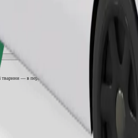
Замовити поїздку
 тварини — в переноску, а сидіння захищені ковдрою або підсти