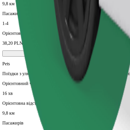
9,8 км
Пасажирів
1-4
Орієнтовна вартість
38,20 PLN
Pets
Поїздки з улюбленцем. Собаки мають бути в наморднику, дрібні
Орієнтовний час поїздки
16 хв
Орієнтовна відстань
9,8 км
Пасажирів