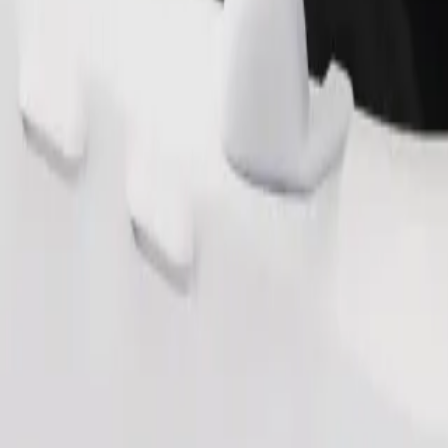
Замовити поїздку
ерігання речей