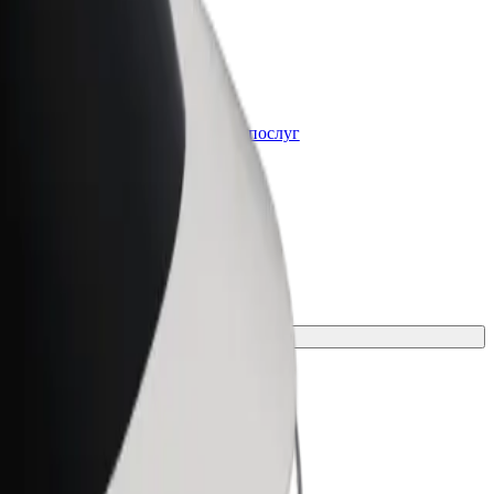
Bolt for Business
t
Масштабування продуктів та послуг
Bolt для вашого бізнесу
спосіб пересування для своєї поїздки.