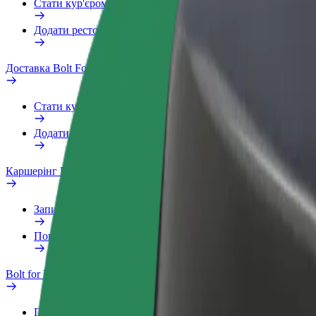
Стати кур'єром
Додати ресторан чи крамницю
Доставка Bolt Food
Стати кур'єром
Додати ресторан чи крамницю
Каршерінг Bolt Drive
Запитання та відповіді
Повідомити про проблему з ТЗ
Bolt for Business
Переваги