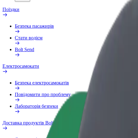
Поїздки
Безпека пасажирів
Стати водієм
Bolt Send
Електросамокати
Безпека електросамокатів
Повідомити про проблему
Лабораторія безпеки
Доставка продуктів Bolt Market