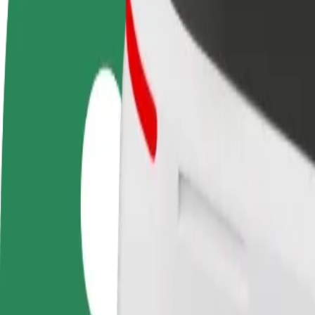
Запитання та відповіді
Стати водієм
Стати кур'єром
Дода
Заробляйте гроші на
Доставляйте їжу та отримуйте
кра
власних умовах
виплати щотижня
Залу
збіл
Як дістатися за маршрутом Szczecin Main Railway S
Хочеш дістатися за маршрутом "Szczecin Main Railway Station" 
Від
Szczecin Main Railway Station
До
Głębokie
Зручність та комфорт — всього у декілька кліків!
Bolt