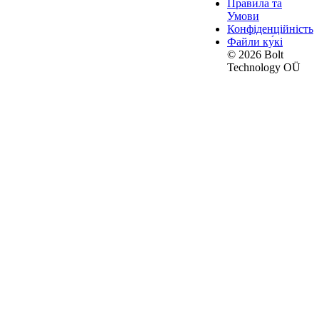
Правила та
Умови
Конфіденційність
Файли ку́кі
© 2026 Bolt
Technology OÜ