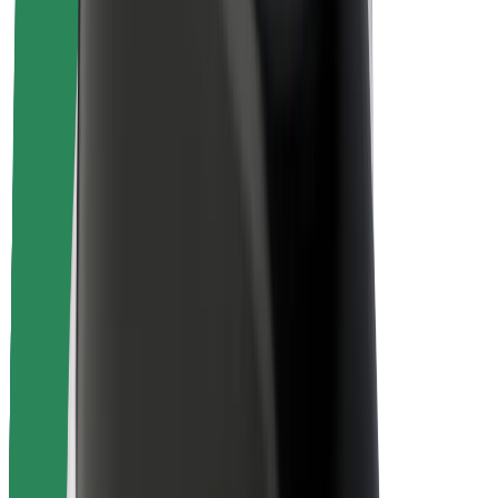
Безпека пасажирів
Безпека водіїв
Безпека електросамокатів
Лабораторія безпеки
Міста
Розташування
Міські рішення
Аеропорти
Зарядні станції Bolt
Підтримка
Для пасажирів
Для водіїв