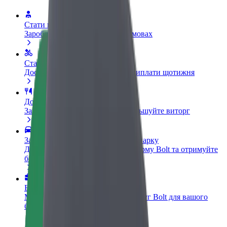
Стати водієм
Заробляйте гроші на власних умовах
Стати кур'єром
Доставляйте їжу та отримуйте виплати щотижня
Додати ресторан чи крамницю
Залучайте більше клієнтів та збільшуйте виторг
Зареєструватися як власник автопарку
Додайте Ваш автопарк на платформу Bolt та отримуйте
більше доходів
Bolt for Business
Масштабування продуктів та послуг Bolt для вашого
бізнесу