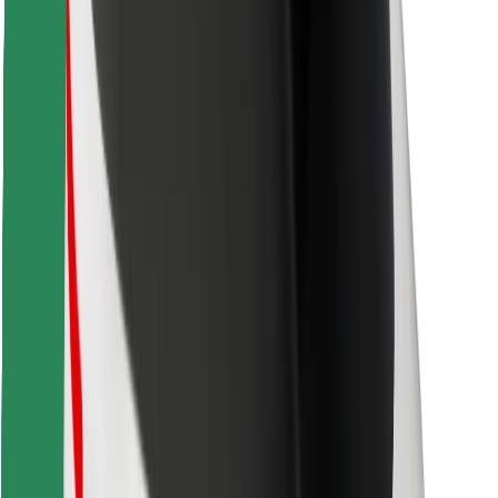
Знайди твою улюблену страву чи їжу!
Завантажити застосунок Bolt Food