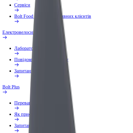
Сервіси
Bolt Food для корпоративних клієнтів
Електровелосипеди
Лабораторія безпеки
Повідомити про проблему
Запитання та відповіді
Bolt Plus
Переваги
Як приєднатися
Запитання та відповіді