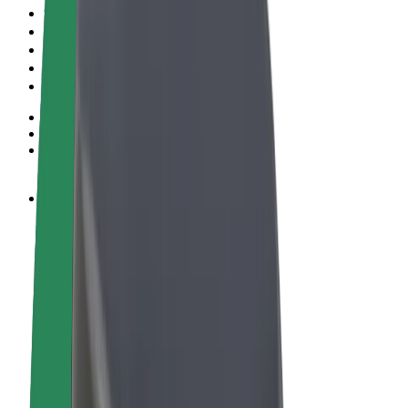
Правила та Умови
Конфіденційність
Файли ку́кі
© 2026 Bolt Technology OÜ
Сервіси
Поїздки
Електросамокати
Доставка продуктів Bolt Market
Доставка Bolt Food
Каршерінг Bolt Drive
Bolt for Business