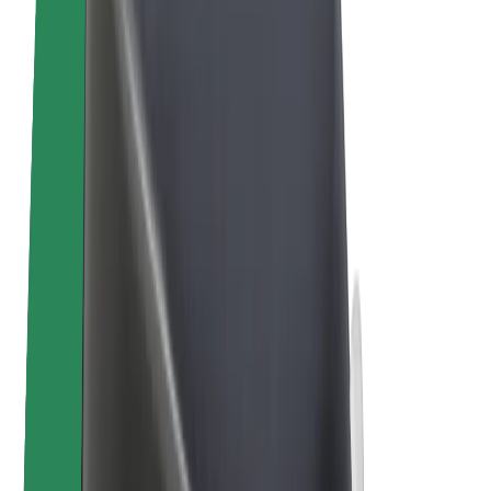
Електровелосипеди
Bolt Plus
Заробляйте з Bolt
Водієм
Заробіток водія
Кур'єром
Заробіток курʼєра
Партнери Bolt Food
Автопаркам
Франшиза
Компанія
Кар'єра