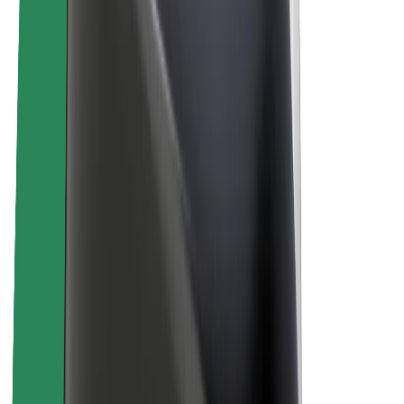
Про компанію Bolt
Сталий розвиток у Bolt
Проєкт Нуль
Блог
Пресцентр
Правила використання бренду
Місія
Зв’язки з інвесторами
Керівництво
Бренд
Медіа
Урбаністичний фонд
Безпека