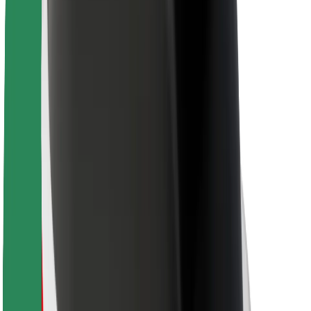
Для кур'єрів
Доставка Bolt Food
Для власників автопарків
Для ресторанів
Bolt for Business
Інше
Постачальникам
Правила та Умови
Файли ку́кі
Безпека
Замовляй поїздку за лічені хвилини!
Завантажити застосунок Bolt