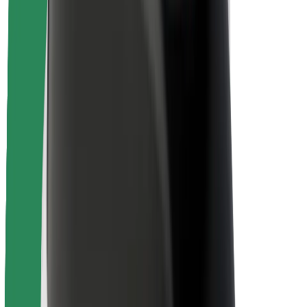
Безпека пасажирів
Безпека водіїв
Безпека електросамокатів
Лабораторія безпеки
Міста
Розташування
Міські рішення
Аеропорти
Зарядні станції Bolt
Підтримка
Для пасажирів
Для водіїв