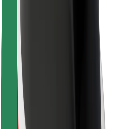
Для кур'єрів
Доставка Bolt Food
Для власників автопарків
Для ресторанів
Bolt for Business
Інше
Постачальникам
Правила та Умови
Файли ку́кі
Безпека
Замовляй поїздку за лічені хвилини!
Завантажити застосунок Bolt