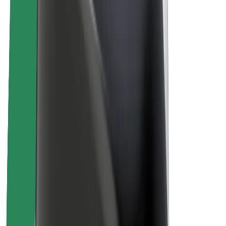
Про компанію Bolt
Сталий розвиток у Bolt
Проєкт Нуль
Блог
Пресцентр
Правила використання бренду
Місія
Зв’язки з інвесторами
Керівництво
Бренд
Медіа
Урбаністичний фонд
Безпека