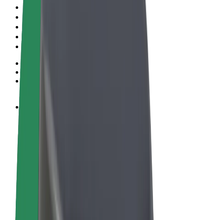
Правила та Умови
Конфіденційність
Файли ку́кі
© 2026 Bolt Technology OÜ
Сервіси
Поїздки
Електросамокати
Доставка продуктів Bolt Market
Доставка Bolt Food
Каршерінг Bolt Drive
Bolt for Business