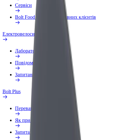
Сервіси
Bolt Food для корпоративних клієнтів
Електровелосипеди
Лабораторія безпеки
Повідомити про проблему
Запитання та відповіді
Bolt Plus
Переваги
Як приєднатися
Запитання та відповіді