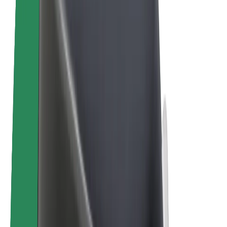
Електровелосипеди
Bolt Plus
Заробляйте з Bolt
Водієм
Заробіток водія
Кур'єром
Заробіток курʼєра
Партнери Bolt Food
Автопаркам
Франшиза
Компанія
Кар'єра