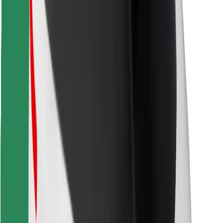
Знайди твою улюблену страву чи їжу!
Завантажити застосунок Bolt Food