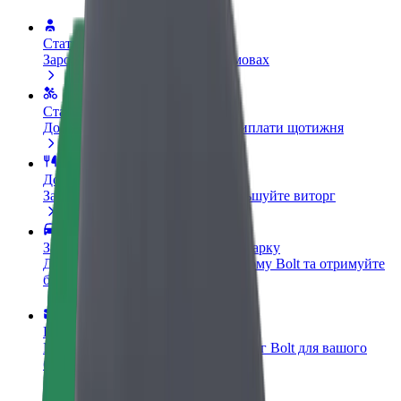
Стати водієм
Заробляйте гроші на власних умовах
Стати кур'єром
Доставляйте їжу та отримуйте виплати щотижня
Додати ресторан чи крамницю
Залучайте більше клієнтів та збільшуйте виторг
Зареєструватися як власник автопарку
Додайте Ваш автопарк на платформу Bolt та отримуйте
більше доходів
Bolt for Business
Масштабування продуктів та послуг Bolt для вашого
бізнесу