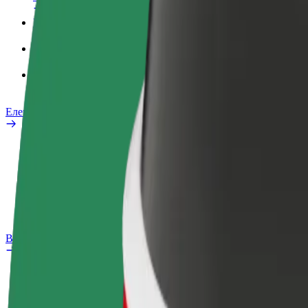
Робочий обліковий запис
Сервіси
Bolt Food для корпоративних клієнтів
Електровелосипеди
Лабораторія безпеки
Повідомити про проблему
Запитання та відповіді
Bolt Plus
Переваги
Як приєднатися