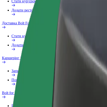
Стати кур'єром
Додати ресторан чи крамницю
Доставка Bolt Food
Стати кур'єром
Додати ресторан чи крамницю
Каршерінг Bolt Drive
Запитання та відповіді
Повідомити про проблему з ТЗ
Bolt for Business
Переваги