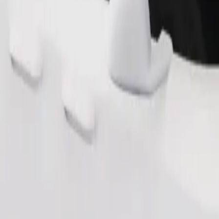
обливими потребами. Якщо маєш особливі побажання, повідом воді
Замовити поїздку