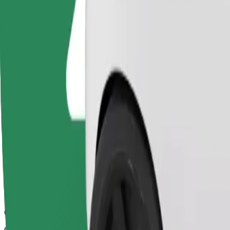
Водії цієї категорії допомагають людям похилого віку та з ос
спеціалізована служба для візків).
Орієнтовний час поїздки
11 хв
Орієнтовна відстань
5,3 км
Пасажирів
1-4
Орієнтовна вартість
9,70 EUR
Basic
Стандартні моделі та доступні ціни
Орієнтовний час поїздки