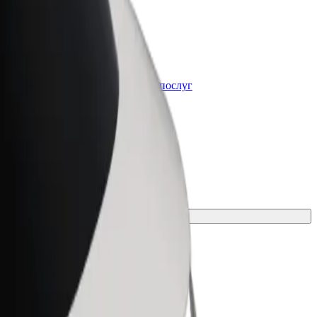
Bolt for Business
t
Масштабування продуктів та послуг
Bolt для вашого бізнесу
сіб пересування для своєї поїздки.