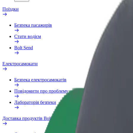
Поїздки
Безпека пасажирів
Стати водієм
Bolt Send
Електросамокати
Безпека електросамокатів
Повідомити про проблему
Лабораторія безпеки
Доставка продуктів Bolt Market