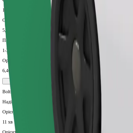
11 хв
Орієнтовна відстань
5,3 км
Пасажирів
1-3
Орієнтовна вартість
6,40 EUR
Bolt
Надійні поїздки на повсякденних авто середнього класу.
Орієнтовний час поїздки
11 хв
Орієнтовна відстань