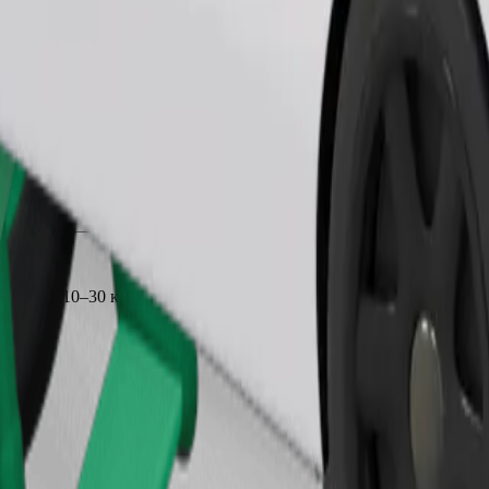
Замовити поїздку
иблизно 10–30 кг). Уточни у водія точні обмеження за віком, ваг