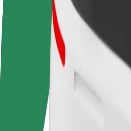
Запитання та відповіді
Стати водієм
Стати кур'єром
Дода
Заробляйте гроші на
Доставляйте їжу та отримуйте
кра
власних умовах
виплати щотижня
Залу
збіл
Як дістатися за маршрутом Tallinn Airport (TLL) –
Хочеш дістатися за маршрутом "Tallinn Airport (TLL)" – "Hesbur
Від
Tallinn Airport (TLL)
До
Hesburger viru
Зручність та комфорт — всього у декілька кліків!
Assist