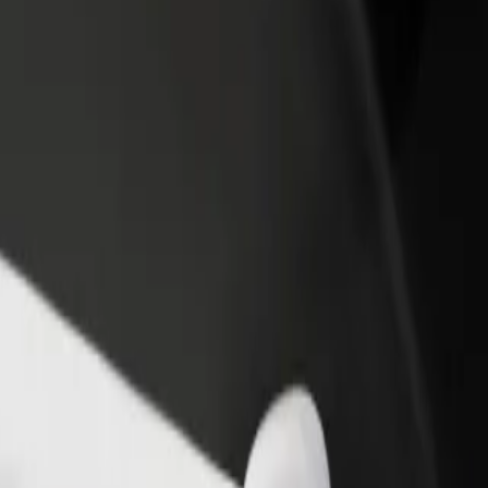
ти ресторан чи
Зареєструватися як власник автопарку
мницю
Додайте Ваш автопарк на платформу Bol
чайте більше клієнтів та
та отримуйте більше доходів
ьшуйте виторг
 Hesburger viru
ger viru"? Ознайомся з нашими сервісами та знайди ідеальний спо
Завантажити застосунок