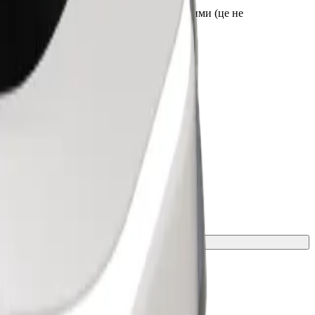
я до посадки. Візки мають бути складеними (це не