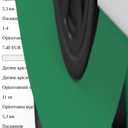
5,3 км
Пасажирів
1-4
Орієнтовна вартість
7,40 EUR
Дитяче крісло
Дитяче крісло з ременями безпеки для дітей віком 2–6 років (пр
Орієнтовний час поїздки
11 хв
Орієнтовна відстань
5,3 км
Пасажирів