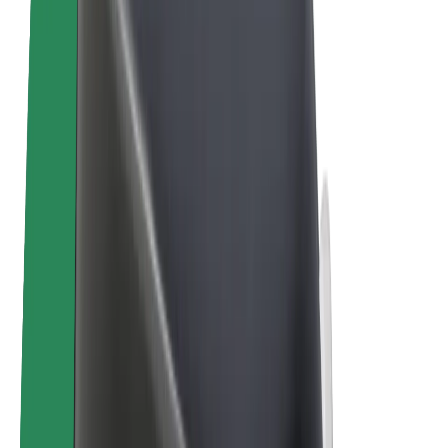
Bolt for Business
Електровелосипеди
Bolt Plus
Заробляйте з Bolt
Водієм
Заробіток водія
Кур'єром
Заробіток курʼєра
Партнери Bolt Food
Автопаркам
Франшиза
Компанія