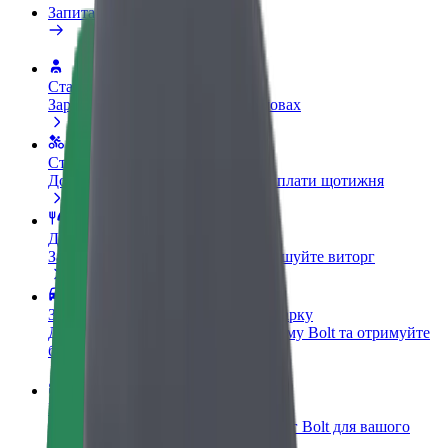
Запитання та відповіді
Стати водієм
Заробляйте гроші на власних умовах
Стати кур'єром
Доставляйте їжу та отримуйте виплати щотижня
Додати ресторан чи крамницю
Залучайте більше клієнтів та збільшуйте виторг
Зареєструватися як власник автопарку
Додайте Ваш автопарк на платформу Bolt та отримуйте
більше доходів
Bolt for Business
Масштабування продуктів та послуг Bolt для вашого
бізнесу