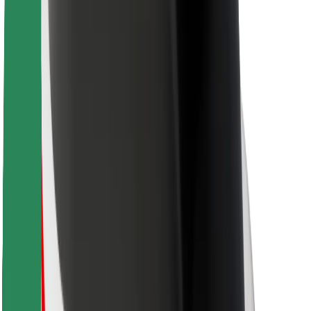
Для водіїв
Для кур'єрів
Доставка Bolt Food
Для власників автопарків
Для ресторанів
Bolt for Business
Інше
Постачальникам
Правила та Умови
Файли ку́кі
Безпека
Замовляй поїздку за лічені хвилини!