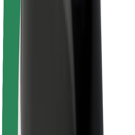
Безпека
Безпека пасажирів
Безпека водіїв
Безпека електросамокатів
Лабораторія безпеки
Міста
Розташування
Міські рішення
Аеропорти
Зарядні станції Bolt
Підтримка
Для пасажирів