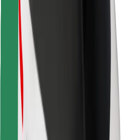
Завантажити застосунок Bolt
Знайди твою улюблену страву чи їжу!
Завантажити застосунок Bolt Food