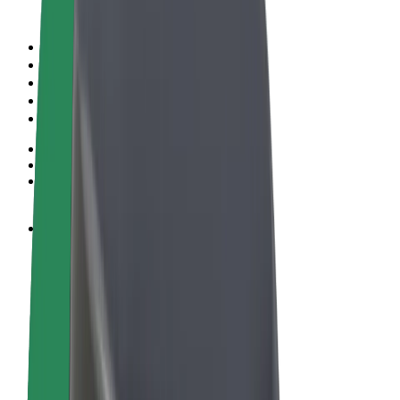
Правила та Умови
Конфіденційність
Файли ку́кі
© 2026 Bolt Technology OÜ
Сервіси
Поїздки
Електросамокати
Доставка продуктів Bolt Market
Доставка Bolt Food
Каршерінг Bolt Drive