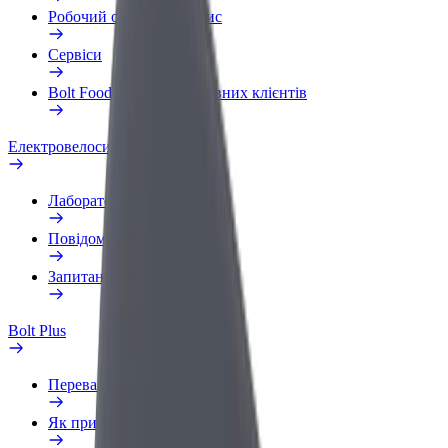
Робочий обліковий запис
Сервіси
Bolt Food для корпоративних клієнтів
Електровелосипеди
Лабораторія безпеки
Повідомити про проблему
Запитання та відповіді
Bolt Plus
Переваги
Як приєднатися