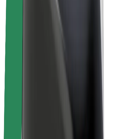
Кар'єра
Про компанію Bolt
Сталий розвиток у Bolt
Проєкт Нуль
Блог
Пресцентр
Правила використання бренду
Місія
Зв’язки з інвесторами
Керівництво
Бренд
Медіа
Урбаністичний фонд