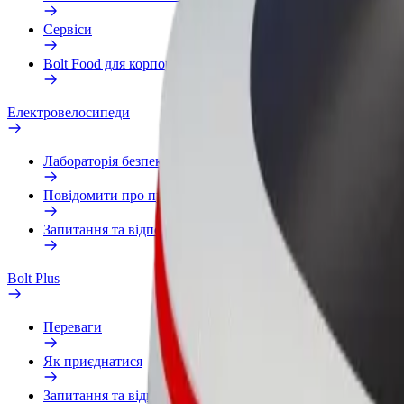
Сервіси
Bolt Food для корпоративних клієнтів
Електровелосипеди
Лабораторія безпеки
Повідомити про проблему
Запитання та відповіді
Bolt Plus
Переваги
Як приєднатися
Запитання та відповіді