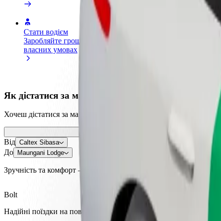
Стати водієм
Стати кур'єром
Дода
Заробляйте гроші на
Доставляйте їжу та отримуйте
кра
власних умовах
виплати щотижня
Залу
збіл
Як дістатися за маршрутом Caltex Sibasa – Maung
Хочеш дістатися за маршрутом "Caltex Sibasa" – "Maungani Lodg
Від
Caltex Sibasa
До
Maungani Lodge
Зручність та комфорт — всього у декілька кліків!
Bolt
Надійні поїздки на повсякденних авто середнього класу.