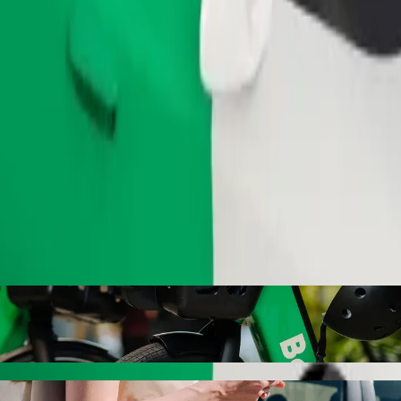
Замовити поїздку
електровелосипеди
ni Lodge, викликавши авто в Bolt