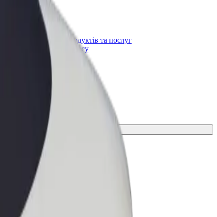
Bolt for Business
t
Масштабування продуктів та послуг
Bolt для вашого бізнесу
ресування для своєї поїздки.