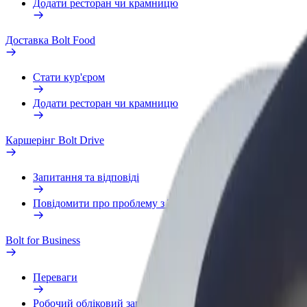
Додати ресторан чи крамницю
Доставка Bolt Food
Стати кур'єром
Додати ресторан чи крамницю
Каршерінг Bolt Drive
Запитання та відповіді
Повідомити про проблему з ТЗ
Bolt for Business
Переваги
Робочий обліковий запис