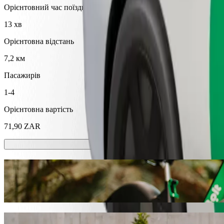
Орієнтовний час поїздки
13 хв
Орієнтовна відстань
7,2 км
Пасажирів
1-4
Орієнтовна вартість
71,90 ZAR
Самокати або електровелосипеди?
Подорожуй містом Тхохояндоу, використовуючи самокати або 
Завантажити Bolt
Діставайся від Caltex Sibasa до Maunga