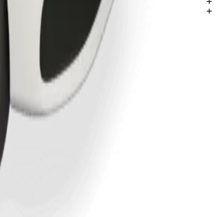
охояндоу.