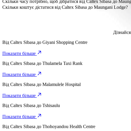
Відстань від Caltex Sibasa до Maungani Lodge становить приблиз
Скільки часу потрібно, щоб дібратися від Caltex Sibasa до Maun
Потрібно близько 13 хв, щоб дібратися від Caltex Sibasa до Ma
Скільки коштує дістатися від Caltex Sibasa до Maungani Lodge?
Вартість поїздки від Caltex Sibasa до Maungani Lodge з Go Se
Дізнайся
Від
Caltex Sibasa
до
Giyani Shopping Centre
Показати більше
Від
Caltex Sibasa
до
Thulamela Taxi Rank
Показати більше
Від
Caltex Sibasa
до
Malamulele Hospital
Показати більше
Від
Caltex Sibasa
до
Tshisaulu
Показати більше
Від
Caltex Sibasa
до
Thohoyandou Health Centre