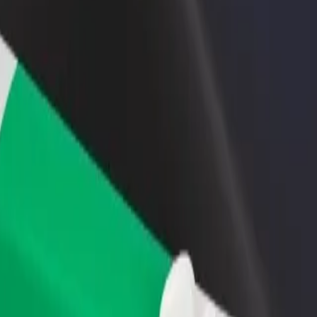
ти ресторан чи
Зареєструватися як власник автопарку
мницю
Додайте Ваш автопарк на платформу Bol
чайте більше клієнтів та
та отримуйте більше доходів
ьшуйте виторг
ani Lodge
e"? Ознайомся з нашими сервісами та знайди ідеальний спосіб пе
Завантажити застосунок