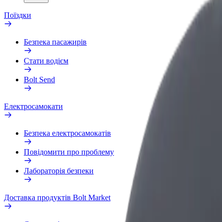
Поїздки
Безпека пасажирів
Стати водієм
Bolt Send
Електросамокати
Безпека електросамокатів
Повідомити про проблему
Лабораторія безпеки
Доставка продуктів Bolt Market