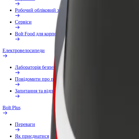
Робочий обліковий запис
Сервіси
Bolt Food для корпоративних клієнтів
Електровелосипеди
Лабораторія безпеки
Повідомити про проблему
Запитання та відповіді
Bolt Plus
Переваги
Як приєднатися