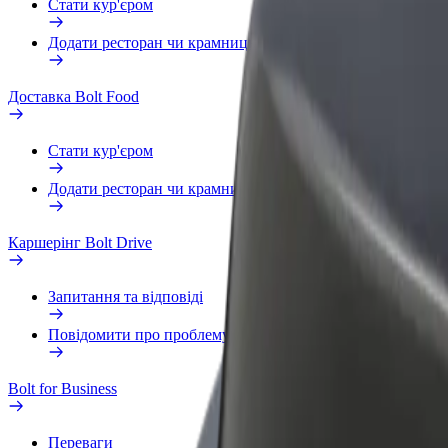
Стати кур'єром
Додати ресторан чи крамницю
Доставка Bolt Food
Стати кур'єром
Додати ресторан чи крамницю
Каршерінг Bolt Drive
Запитання та відповіді
Повідомити про проблему з ТЗ
Bolt for Business
Переваги