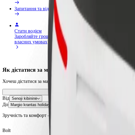
Запитання та відповіді
Стати водієм
Стати кур'єром
Дода
Заробляйте гроші на
Доставляйте їжу та отримуйте
кра
власних умовах
виплати щотижня
Залу
збіл
Як дістатися за маршрутом Senoji kibininė – Margi
Хочеш дістатися за маршрутом "Senoji kibininė" – "Margio krant
Від
Senoji kibininė
До
Margio krantas holiday complex
Зручність та комфорт — всього у декілька кліків!
Bolt