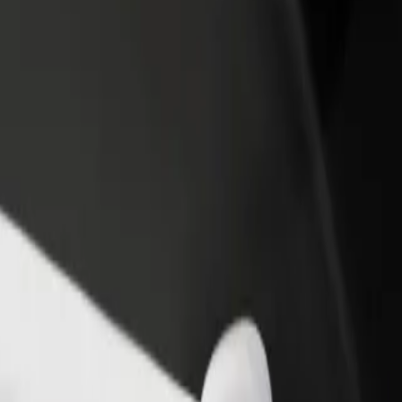
ти ресторан чи
Зареєструватися як власник автопарку
мницю
Додайте Ваш автопарк на платформу Bol
чайте більше клієнтів та
та отримуйте більше доходів
ьшуйте виторг
o krantas holiday complex
as holiday complex"? Ознайомся з нашими сервісами та знайди ідеа
Завантажити застосунок