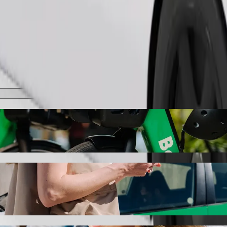
Замовити поїздку
тровелосипеди
 krantas holiday complex, викликавши авт
оступно дістатися до Margio krantas holiday complex. З Bolt ця 
ранспортний засіб.