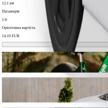
12,1 км
Пасажирів
1-6
Орієнтовна вартість
14,10 EUR
Самокати або електровелосипеди?
Подорожуй містом Тракай, використовуючи самокати або елек
Завантажити Bolt
Діставайся від Senoji kibininė до Margio
Ми рекомендуємо викликати авто з водієм Bolt, якщо ти хочеш д
EUR. Який би не був привід, ми знайдемо для тебе ідеальний т
Завантажити Bolt