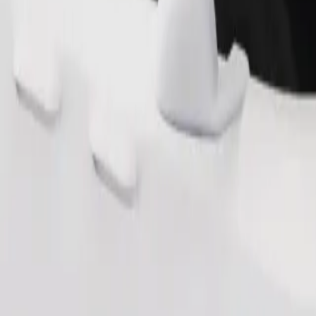
Замовити поїздку
ерігання речей