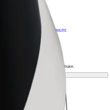
Bolt for Business
t
Масштабування продуктів та послуг
Bolt для вашого бізнесу
льний спосіб пересування для своєї поїздки.