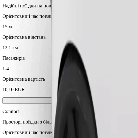
Надійні поїздки на повсякденних авто середнього класу.
Орієнтовний час поїздки
15 хв
Орієнтовна відстань
12,1 км
Пасажирів
1-4
Орієнтовна вартість
10,10 EUR
Comfort
Просторі поїздки з більшим простором для ніг та місцем для зб
Орієнтовний час поїздки