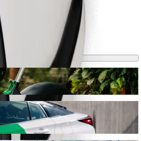
о в Bolt
поїздка займе близько 15 хв і коштуватиме приблизно 10,10 EUR