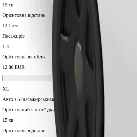
15 хв
Орієнтовна відстань
12,1 км
Пасажирів
1-4
Орієнтовна вартість
12,80 EUR
XL
Авто з 6+пасажирськими сидіннями
Орієнтовний час поїздки
15 хв
Орієнтовна відстань