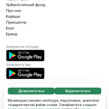
Урбаністичний фонд
Про нас
Кар'єра
Пресцентр
Блог
Бренд
Замовити поїздку
Замовити їжу
Дозволити все
Відхилити все
Обов'язкові (65)
Ці файли необхідні для того, щоб ви могли
Ми використовуємо необхідні, персональні, аналітичні
Дізнатися більше
© 2026 Bolt Technology OÜ
переміщатися по сайту і використовувати
та маркетингові файли cookie. Ознайомтеся з нашою