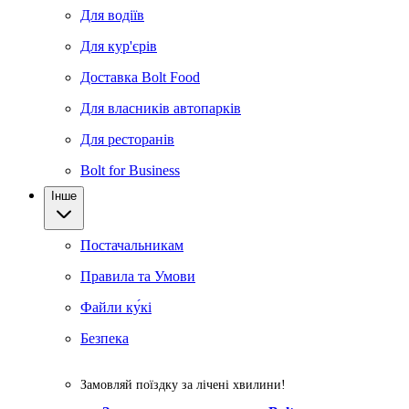
Для водіїв
Для кур'єрів
Доставка Bolt Food
Для власників автопарків
Для ресторанів
Bolt for Business
Інше
Постачальникам
Правила та Умови
Файли ку́кі
Безпека
Замовляй поїздку за лічені хвилини!