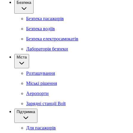
Безпека
Безпека пасажирів
Безпека водіїв
Безпека електросамокатів
Лабораторія безпеки
Міста
Розташування
Міські рішення
Аеропорти
Зарядні станції Bolt
Підтримка
Для пасажирів