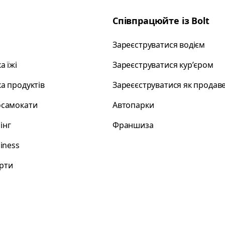
Співпрацюйте із Bolt
Зареєструватися водієм
а їжі
Зареєструватися курʼєром
а продуктів
Зареєєструватися як продав
осамокати
Автопарки
інг
Франшиза
siness
рти