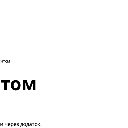
єнтом
нтом
и через додаток.