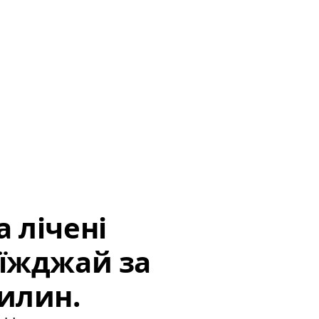
 лічені
иїжджай за
илин.