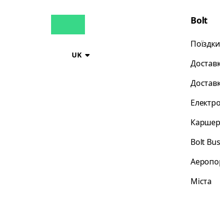
Bolt
Поїздки
UK
Доставк
Доставк
Електр
Каршер
Bolt Bu
Аеропо
Міста