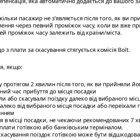
мпенсація, яка автоматично додається до вашого за
скільки пасажир не з’являється після того, як ви п
ення через певний проміжок часу, коли ви вже п
Цей проміжок часу залежить від країни/міста.
що з плати за скасування стягується комісія Bolt.
я, якщо:
у протягом 2 хвилин після того, як ви прийняли й
ний час прибуття до місця посадки
и або скасували поїздку далеко від вибраного міс
алеко від вибраного місця посадки або переїхали п
анням
я в місці посадки, не чекаючи рекомендованих 7 х
плати готівкою або банківським терміналом.
 скасування поїздок готівкою може бути відшкодова