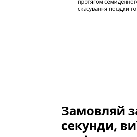
протягом семиденного
скасування поїздки го
Замовляй за
секунди, в