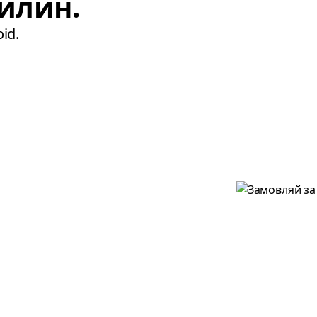
илин.
id.