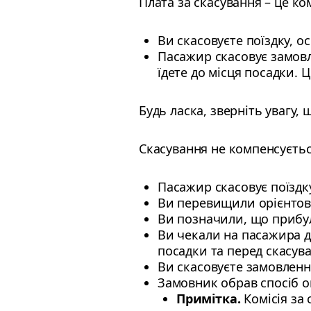
Плата за скасування – це ко
Ви скасовуєте поїздку, о
Пасажир скасовує замовл
їдете до місця посадки. 
Будь ласка, зверніть увагу, 
Скасування не компенсуєтьс
Пасажир скасовує поїздк
Ви перевищили орієнтов
Ви позначили, що прибул
Ви чекали на пасажира д
посадки та перед скасув
Ви скасовуєте замовленн
Замовник обрав спосіб о
Примітка.
Комісія за