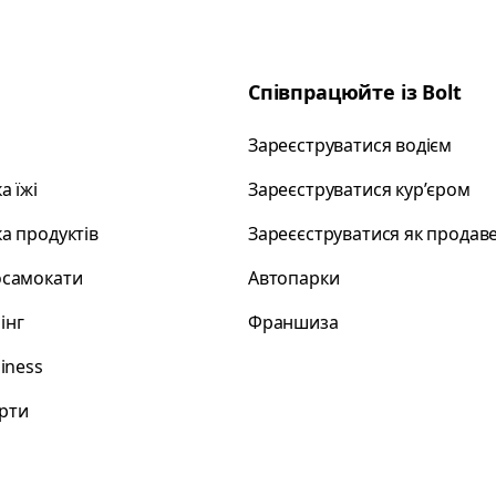
Співпрацюйте із Bolt
Зареєструватися водієм
а їжі
Зареєструватися курʼєром
а продуктів
Зареєєструватися як продав
осамокати
Автопарки
інг
Франшиза
siness
рти