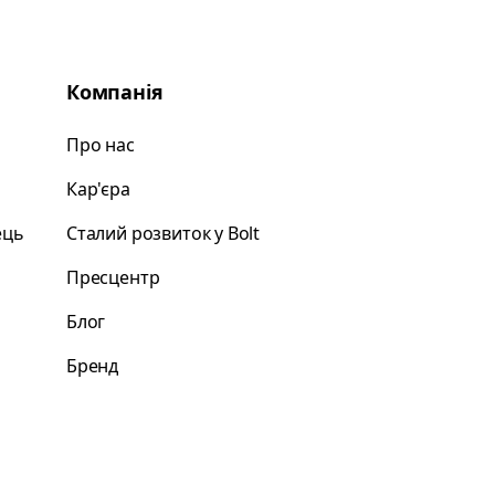
Компанія
Про нас
Кар'єра
ець
Сталий розвиток у Bolt
Пресцентр
Блог
Бренд