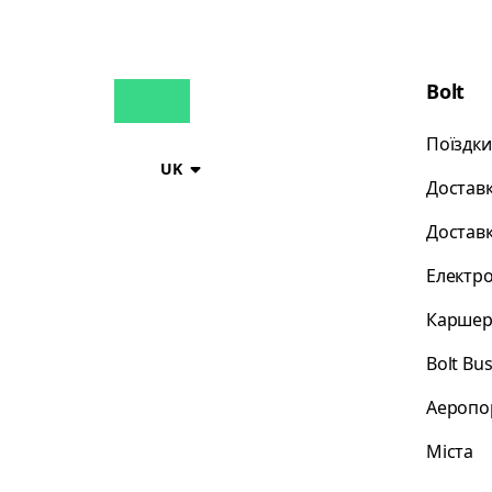
Bolt
Поїздки
UK
Доставк
Доставк
Електр
Каршер
Bolt Bu
Аеропо
Міста