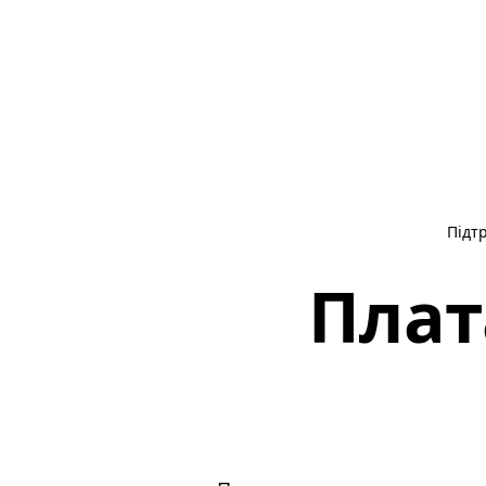
Підт
Плат