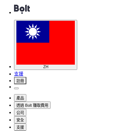
ZH
支援
註冊
產品
透過 Bolt 賺取費用
公司
安全
支援