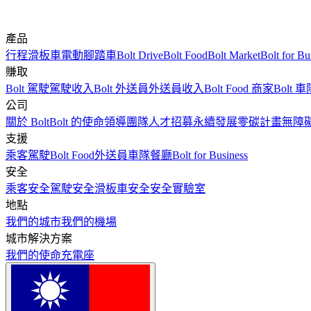
產品
行程
滑板車
電動腳踏車
Bolt Drive
Bolt Food
Bolt Market
Bolt for Bu
賺取
Bolt 駕駛
駕駛收入
Bolt 外送員
外送員收入
Bolt Food 商家
Bolt 車
公司
關於 Bolt
Bolt 的使命
領導團隊
人才招募
永續發展
零碳計畫
無障
支援
乘客
駕駛
Bolt Food
外送員
車隊
餐廳
Bolt for Business
安全
乘客安全
駕駛安全
滑板車安全
安全實驗室
地點
我們的城市
我們的機場
城市解決方案
我們的使命
充電座