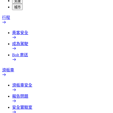
支援
城市
行程
乘客安全
成為駕駛
Bolt 寄送
滑板車
滑板車安全
報告問題
安全實驗室