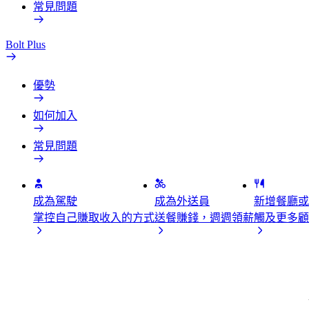
常見問題
Bolt Plus
優勢
如何加入
常見問題
成為駕駛
成為外送員
新增餐廳或
掌控自己賺取收入的方式
送餐賺錢，週週領薪
觸及更多顧