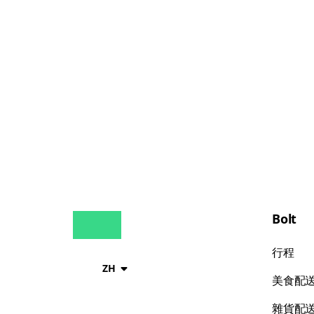
Bolt
行程
ZH
美食配
雜貨配