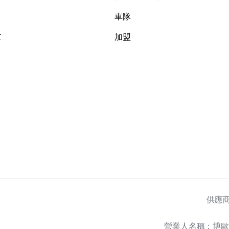
車隊
車
加盟
供應
營業人名稱：博歐特