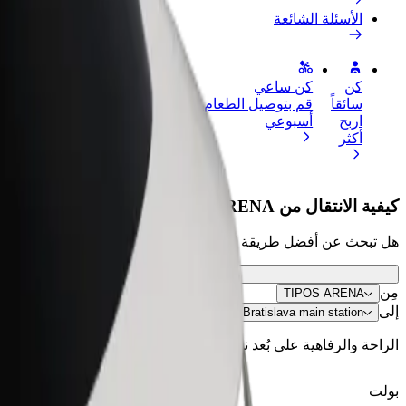
الأسئلة الشائعة
كن
كن ساعي
إضافة مطعم 
سائقاً
قم بتوصيل الطعام واحصل على أجر
الوصول إلى ا
اربح
أسبوعي
الأرباح
أكثر
كيفية الانتقال من TIPOS ARENA إلى Bratislava main station
هل تبحث عن أفضل طريقة للانتقال من TIPOS ARENA إلى Bratislava main station؟ اطّلع على خدماتنا واختر الأنسب لمشوارك.
مِن
TIPOS ARENA
إلى
Bratislava main station
الراحة والرفاهية على بُعد نقرات فقط!
بولت