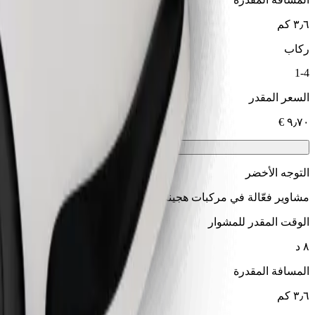
٣٫٦ كم
ركاب
1-4
السعر المقدر
التوجه الأخضر
مشاوير فعّالة في مركبات هجينة وكهربائية
الوقت المقدر للمشوار
٨ د
المسافة المقدرة
٣٫٦ كم