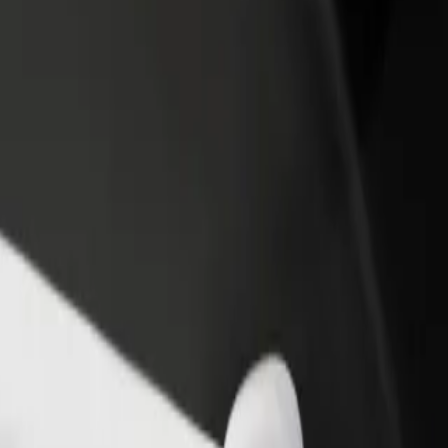
أو متجر
قم بالتسجيل كمالك للأسطول
Bolt لل
لمزيد من العملاء وزيادة
أضف أسطولك إلى بولت وقم بزيادة
من
دخلك
لع
احصل على التطبيق