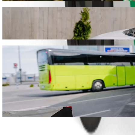
نوصيك باختيار خدمة طلب المشاوير من Bolt إذا كنت تبحث عن أفضل سعر للوصول إلى Superspar Circle. يستغرق هذا المشوار مع Bolt حوالي ١٢ د، وتبلغ تكلفته نحو ‏٦٥٫٣٠ ZAR ZAR. ومهما كانت المناسبة،