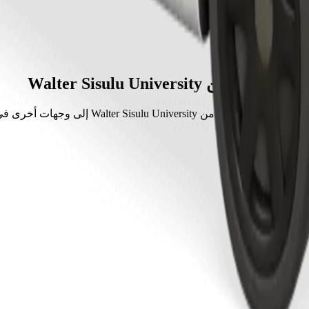
مشاوير من Walter Sisulu University
ثر طلبًا من Walter Sisulu University إلى وجهات أخرى في امثاثا.