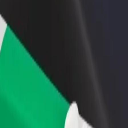
أو متجر
قم بالتسجيل كمالك للأسطول
Bolt لل
لمزيد من العملاء وزيادة
أضف أسطولك إلى بولت وقم بزيادة
من
دخلك
لع
احصل على التطبيق