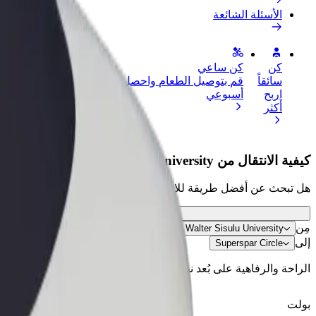
الأسئلة الشائعة
كن
كن ساعي
إضافة مطعم 
سائقاً
قم بتوصيل الطعام واحصل على أجر
الوصول إلى ا
اربح
أسبوعي
الأرباح
أكثر
كيفية الانتقال من Walter Sisulu University إلى Superspar Circle
هل تبحث عن أفضل طريقة للانتقال من Walter Sisulu University إلى Superspar Circle؟ اطّلع على خدماتنا واختر الأنسب لمشوارك.
مِن
Walter Sisulu University
إلى
Superspar Circle
الراحة والرفاهية على بُعد نقرات فقط!
بولت