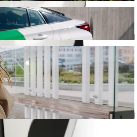
انتقل من Walter Sisulu University إلى Superspar Circle مع خدمة طلب المشاوير من Bolt
سنوفر لك السيارة الأنسب.
حمّل تطبيق Bolt
خدمات Bolt للانتقال من Walter Sisulu University إلى Superspar Circle
هل لديك الكثير من الأمتعة؟ احجز مركبة من فئة Bolt XL تتسع لما يصل إلى 6 أشخاص.
هل تريد الوصول بإطلالة مميزة؟ جرّب سيارات Bolt الفاخرة.
هل يرافقك أطفال في مشوارك؟ اطلب مشوارًا مناسبًا للأطفال في 
هل ستصحب حيوانًا أليفًا في مشوارك؟ جرّب المشاوير المناسبة للح
هل تحتاج إلى مساعدة إضافية؟ تتوفر لدينا مركبات مجهّزة لاستخ
هل تبحث عن مشاوير بأسعار معقولة؟ استمتع بسيارات صغيرة بسعر أقل مع خ
حمّل تطبيق Bolt