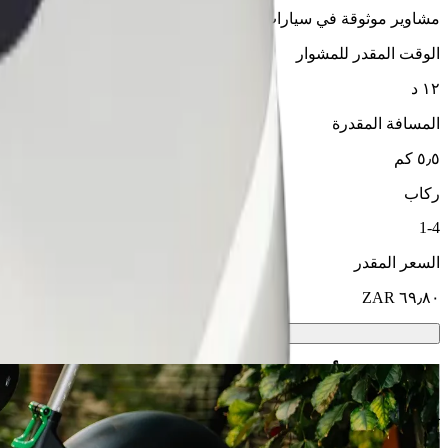
مشاوير موثوقة في سيارات متوسطة الحجم ويومية.
الوقت المقدر للمشوار
١٢ د
المسافة المقدرة
٥٫٥ كم
ركاب
1-4
السعر المقدر
سكوترات أو دراجات كهربائية
تنقّل في امثاثا باستخدام سكوتر أو دراجة كهربائية
حمّل تطبيق Bolt