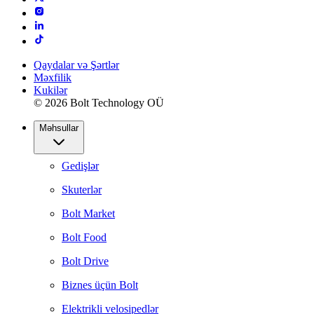
Qaydalar və Şərtlər
Məxfilik
Kukilər
© 2026 Bolt Technology OÜ
Məhsullar
Gedişlər
Skuterlər
Bolt Market
Bolt Food
Bolt Drive
Biznes üçün Bolt
Elektrikli velosipedlər