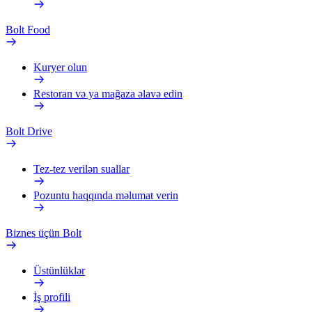
Bolt Food
Kuryer olun
Restoran və ya mağaza əlavə edin
Bolt Drive
Tez-tez verilən suallar
Pozuntu haqqında məlumat verin
Biznes üçün Bolt
Üstünlüklər
İş profili