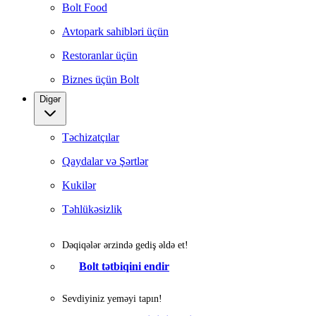
Bolt Food
Avtopark sahibləri üçün
Restoranlar üçün
Biznes üçün Bolt
Digər
Təchizatçılar
Qaydalar və Şərtlər
Kukilər
Təhlükəsizlik
Dəqiqələr ərzində gediş əldə et!
Bolt tətbiqini endir
Sevdiyiniz yeməyi tapın!