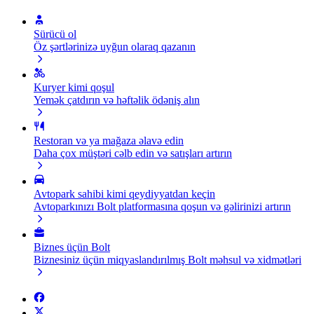
Sürücü ol
Öz şərtlərinizə uyğun olaraq qazanın
Kuryer kimi qoşul
Yemək çatdırın və həftəlik ödəniş alın
Restoran və ya mağaza əlavə edin
Daha çox müştəri cəlb edin və satışları artırın
Avtopark sahibi kimi qeydiyyatdan keçin
Avtoparkınızı Bolt platformasına qoşun və gəlirinizi artırın
Biznes üçün Bolt
Biznesiniz üçün miqyaslandırılmış Bolt məhsul və xidmətləri