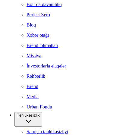
Bolt-da davamlılıq
Project Zero
Bloq
Xəbər otağı
Brend təlimatları
Missiya
İnvestorlarla əlaqələr
Rəhbərlik
Brend
Media
Urban Fondu
Təhlükəsizlik
Sərnişin təhlükəsizliyi