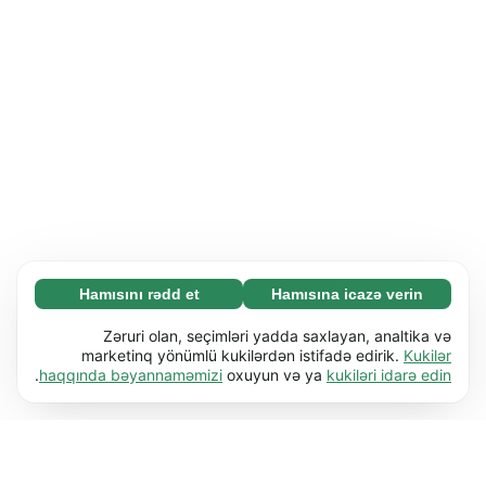
Hamısını rədd et
Hamısına icazə verin
Zəruri (65)
Zəruri kukilər əsas funksiyaları (məs. səhifə
Ətraflı
Zəruri olan, seçimləri yadda saxlayan, analtika və
naviqasiyası) işə salmaqla veb-saytımızı
marketinq yönümlü kukilərdən istifadə edirik.
Kukilər
.
haqqında bəyannaməmizi
oxuyun və ya
kukiləri idarə edin
istifadəyə yararlı etməyə kömək edir. Bu kukilər
Üstünlüklər (17)
olmadan veb-sayt düzgün işləyə bilməz.
Üstünlük kukiləri veb-saytımıza davranışını və
Ətraflı
Ətraflı öyrən
ya görünüşünü dəyişdirən məlumatları (məs.
seçdiyiniz dil və ya olduğunuz bölgə) yadda
Statistik (63)
saxlamağa imkan verir.