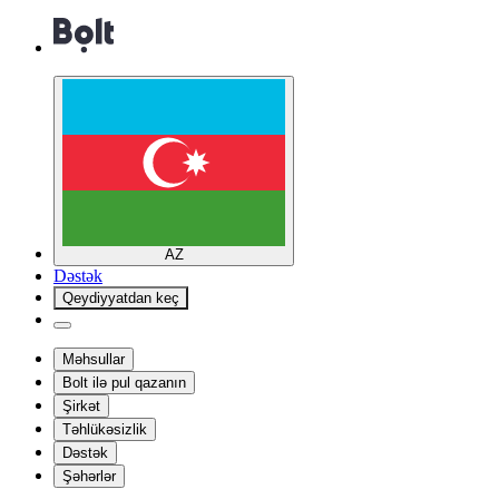
AZ
Dəstək
Qeydiyyatdan keç
Məhsullar
Bolt ilə pul qazanın
Şirkət
Təhlükəsizlik
Dəstək
Şəhərlər