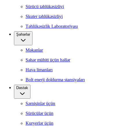
Sürücü təhlükəsizliyi
Skuter təhlükəsizliyi
Təhlükəsizlik Laboratoriyası
Şəhərlər
Məkanlar
Şəhər mühiti üçün həllər
Hava limanları
Bolt enerji doldurma stansiyaları
Dəstək
Sərnişinlər üçün
Sürücülər üçün
Kuryerlər üçün