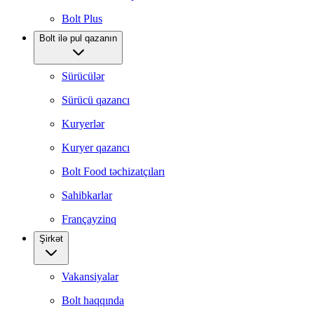
Bolt Plus
Bolt ilə pul qazanın
Sürücülər
Sürücü qazancı
Kuryerlər
Kuryer qazancı
Bolt Food təchizatçıları
Sahibkarlar
Françayzinq
Şirkət
Vakansiyalar
Bolt haqqında