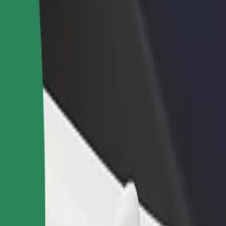
n və ya mağaza əlavə
Avtopark sahibi kimi qeydiyyatdan keçin
Bi
Avtoparkınızı Bolt platformasına qoşun və
Bi
x müştəri cəlb edin və
gəlirinizi artırın
mə
 artırın
ndə necə səfər etmək olar?
ın ən yaxşı yolunu axtarırsınız? Xidmətlərimizi araşdırın və sizin üç
Tətbiqi endir