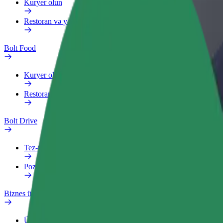
Kuryer olun
Restoran və ya mağaza əlavə edin
Bolt Food
Kuryer olun
Restoran və ya mağaza əlavə edin
Bolt Drive
Tez-tez verilən suallar
Pozuntu haqqında məlumat verin
Biznes üçün Bolt
Üstünlüklər