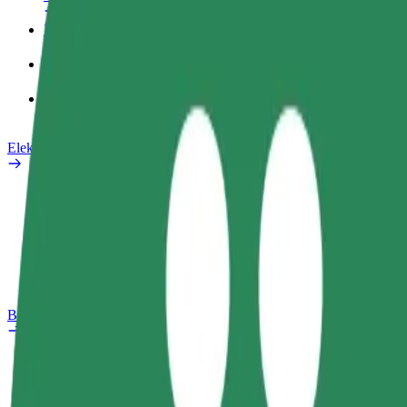
İş profili
Məhsullar
Bolt Food for Business
Elektrikli velosipedlər
Təhlükəsizlik Laboratoriyası
Problemi bildir
Tez-tez verilən suallar
Bolt Plus
Üstünlüklər
Necə qoşulmalı?