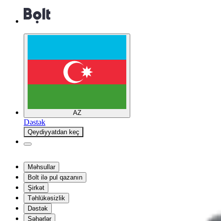
AZ
Dəstək
Qeydiyyatdan keç
Məhsullar
Bolt ilə pul qazanın
Şirkət
Təhlükəsizlik
Dəstək
Şəhərlər