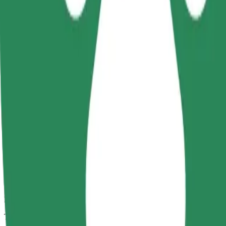
Gündəlik, orta ölçülü avtomobillərdə etibarlı gedişlər.
Təxmini səfər vaxtı
11 dəq
Təxmini məsafə
6,5 km
Sərnişin
1-4
Təxmini qiymət
20,90 PLN
Komfort
Daha geniş salon və baqaj yeri olan daha böyükölçülü avtomobillər
Təxmini səfər vaxtı