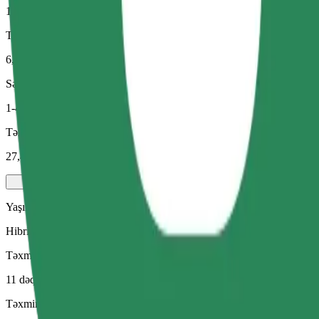
11 dəq
Təxmini məsafə
6,5 km
Sərnişin
1-4
Təxmini qiymət
27,40 PLN
Yaşıl
Hibrid və elektrikli nəqliyyat vasitələrində səmərəli gedişlər
Təxmini səfər vaxtı
11 dəq
Təxmini məsafə