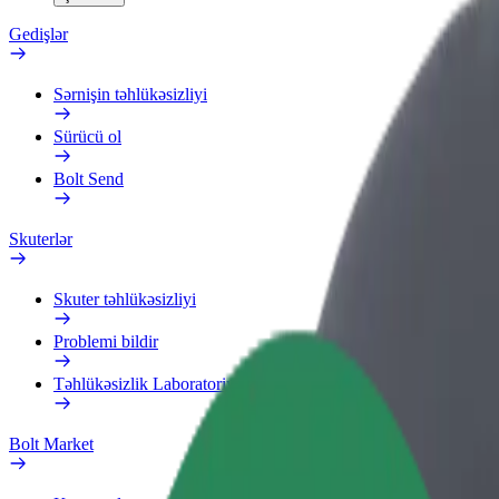
Gedişlər
Sərnişin təhlükəsizliyi
Sürücü ol
Bolt Send
Skuterlər
Skuter təhlükəsizliyi
Problemi bildir
Təhlükəsizlik Laboratoriyası
Bolt Market