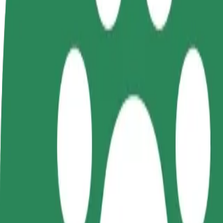
Tez-tez verilən suallar
Sürücü ol
Kuryer kimi qoşul
Restora
Öz şərtlərinizə uyğun
Yemək çatdırın və həftəlik
edin
olaraq qazanın
ödəniş alın
Daha ço
satışları
Auchan Produkcyjna – Jaga Pizza & Bistro istiqaməti
Auchan Produkcyjna nöqtəsindən Jaga Pizza & Bistro nöqtəsinə çatmağ
Bu ünvandan
Auchan Produkcyjna
Bu ünvana
Jaga Pizza & Bistro
Rahatlıq və komfort bir neçə toxunuşla əlinizdə!
Bolt