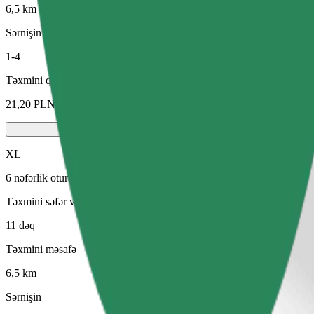
6,5 km
Sərnişin
1-4
Təxmini qiymət
21,20 PLN
XL
6 nəfərlik oturacaqları olan böyük avtomobillər
Təxmini səfər vaxtı
11 dəq
Təxmini məsafə
6,5 km
Sərnişin