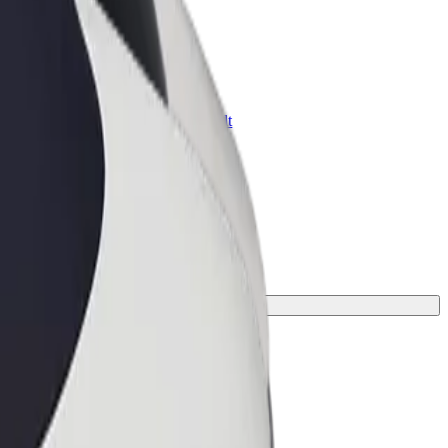
znes üçün Bolt
znesiniz üçün miqyaslandırılmış Bolt
hsul və xidmətləri
ün ən mükəmməl gedişi tapın.