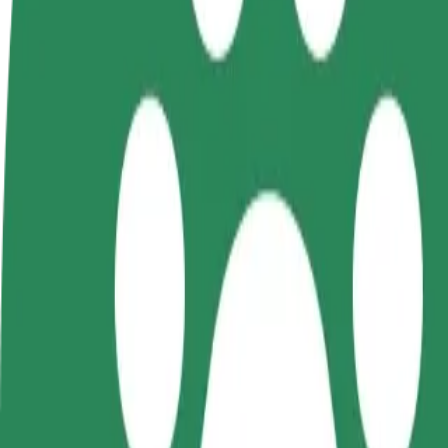
Tez-tez verilən suallar
Sürücü ol
Kuryer kimi qoşul
Restora
Öz şərtlərinizə uyğun
Yemək çatdırın və həftəlik
edin
olaraq qazanın
ödəniş alın
Daha ço
satışları
Rosies – Birmingham Heartlands Hospital istiqamətin
Rosies nöqtəsindən Birmingham Heartlands Hospital nöqtəsinə çatmağı
Bu ünvandan
Rosies
Bu ünvana
Birmingham Heartlands Hospital
Rahatlıq və komfort bir neçə toxunuşla əlinizdə!
Bolt