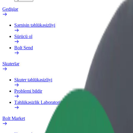
Gedişlər
Sərnişin təhlükəsizliyi
Sürücü ol
Bolt Send
Skuterlər
Skuter təhlükəsizliyi
Problemi bildir
Təhlükəsizlik Laboratoriyası
Bolt Market