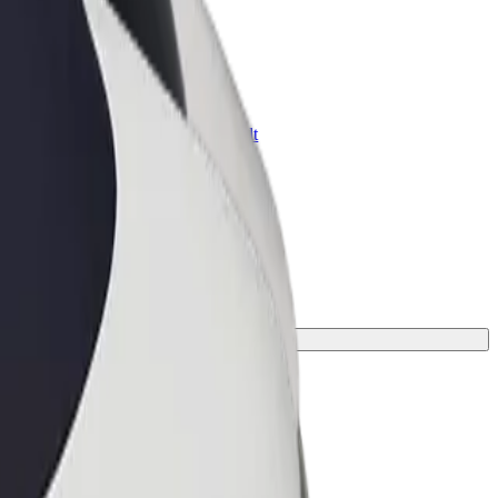
znes üçün Bolt
znesiniz üçün miqyaslandırılmış Bolt
hsul və xidmətləri
n ən mükəmməl gedişi tapın.