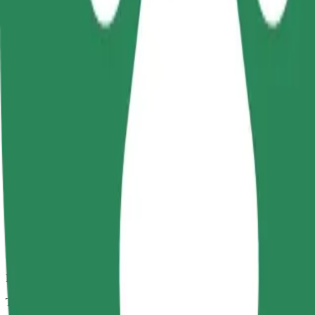
Gündəlik, orta ölçülü avtomobillərdə etibarlı gedişlər.
Təxmini səfər vaxtı
15 dəq
Təxmini məsafə
7,7 km
Sərnişin
1-4
Təxmini qiymət
10,20 £
Komfort
Daha geniş salon və baqaj yeri olan daha böyükölçülü avtomobillər
Təxmini səfər vaxtı