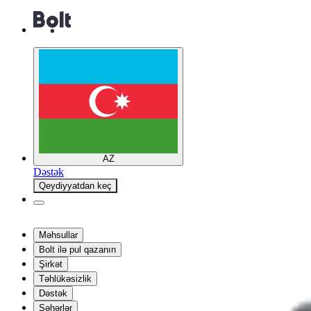
AZ
Dəstək
Qeydiyyatdan keç
Məhsullar
Bolt ilə pul qazanın
Şirkət
Təhlükəsizlik
Dəstək
Şəhərlər