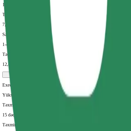
15 dəq
Təxmini məsafə
7,7 km
Sərnişin
1-4
Təxmini qiymət
12,40 £
Executive
Yüksək səviyyəli imkanlara malik orta ölçülü premium avtomobillər
Təxmini səfər vaxtı
15 dəq
Təxmini məsafə