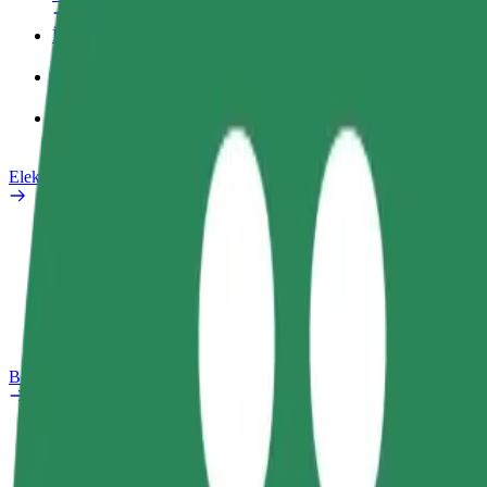
İş profili
Məhsullar
Bolt Food for Business
Elektrikli velosipedlər
Təhlükəsizlik Laboratoriyası
Problemi bildir
Tez-tez verilən suallar
Bolt Plus
Üstünlüklər
Necə qoşulmalı?