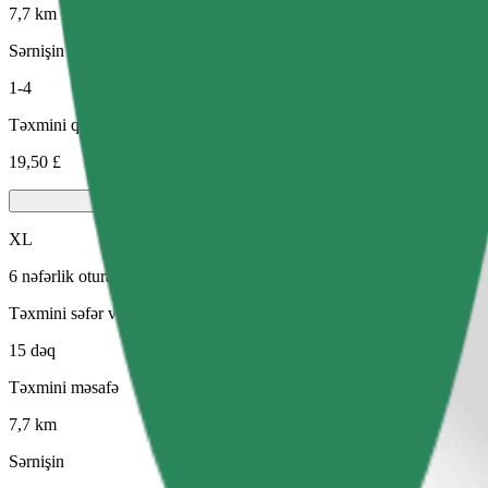
7,7 km
Sərnişin
1-4
Təxmini qiymət
19,50 £
XL
6 nəfərlik oturacaqları olan böyük avtomobillər
Təxmini səfər vaxtı
15 dəq
Təxmini məsafə
7,7 km
Sərnişin