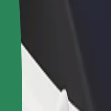
n və ya mağaza əlavə
Avtopark sahibi kimi qeydiyyatdan keçin
Bi
Avtoparkınızı Bolt platformasına qoşun və
Bi
x müştəri cəlb edin və
gəlirinizi artırın
mə
 artırın
də necə səfər etmək olar?
n ən yaxşı yolunu axtarırsınız? Xidmətlərimizi araşdırın və sizin üçü
Tətbiqi endir