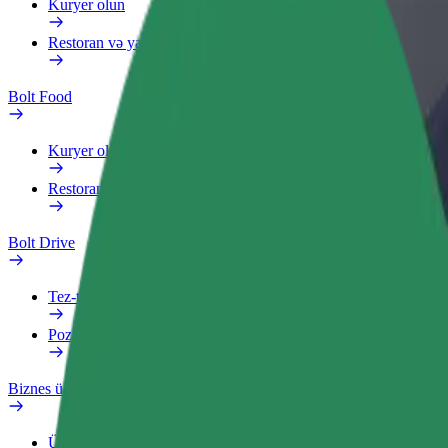
Kuryer olun
Restoran və ya mağaza əlavə edin
Bolt Food
Kuryer olun
Restoran və ya mağaza əlavə edin
Bolt Drive
Tez-tez verilən suallar
Pozuntu haqqında məlumat verin
Biznes üçün Bolt
Üstünlüklər