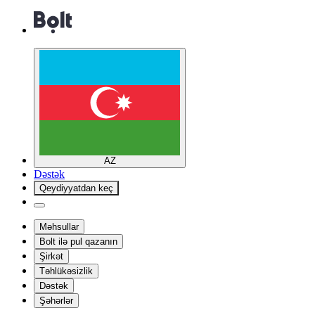
AZ
Dəstək
Qeydiyyatdan keç
Məhsullar
Bolt ilə pul qazanın
Şirkət
Təhlükəsizlik
Dəstək
Şəhərlər