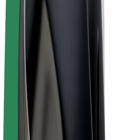
Elektrikli velosipedlər
Bolt Plus
Bolt ilə pul qazanın
Sürücülər
Sürücü qazancı
Kuryerlər
Kuryer qazancı
Bolt Food təchizatçıları
Sahibkarlar
Françayzinq
Şirkət
Vakansiyalar