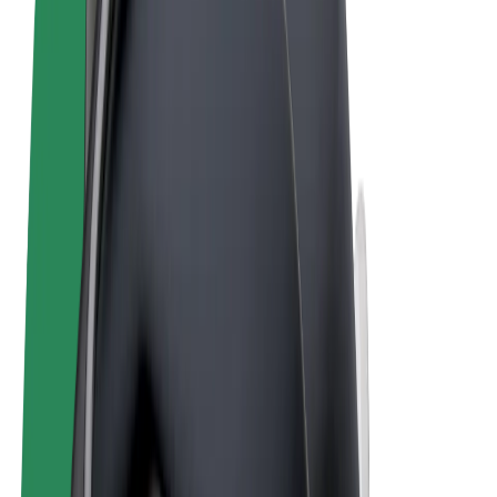
Qaydalar və Şərtlər
Məxfilik
Kukilər
© 2026 Bolt Technology OÜ
Məhsullar
Gedişlər
Skuterlər
Bolt Market
Bolt Food
Bolt Drive
Biznes üçün Bolt