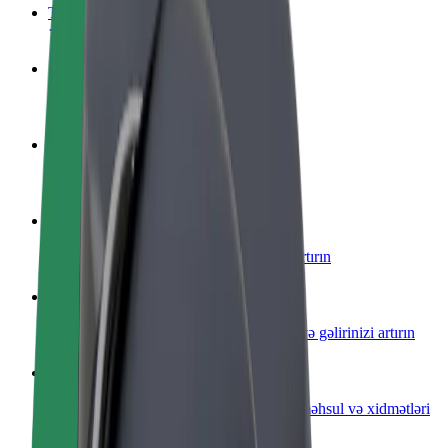
Tez-tez verilən suallar
Sürücü ol
Öz şərtlərinizə uyğun olaraq qazanın
Kuryer kimi qoşul
Yemək çatdırın və həftəlik ödəniş alın
Restoran və ya mağaza əlavə edin
Daha çox müştəri cəlb edin və satışları artırın
Avtopark sahibi kimi qeydiyyatdan keçin
Avtoparkınızı Bolt platformasına qoşun və gəlirinizi artırın
Biznes üçün Bolt
Biznesiniz üçün miqyaslandırılmış Bolt məhsul və xidmətləri