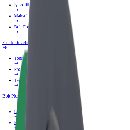
İş profili
Məhsullar
Bolt Food for Business
Elektrikli velosipedlər
Təhlükəsizlik Laboratoriyası
Problemi bildir
Tez-tez verilən suallar
Bolt Plus
Üstünlüklər
Necə qoşulmalı?