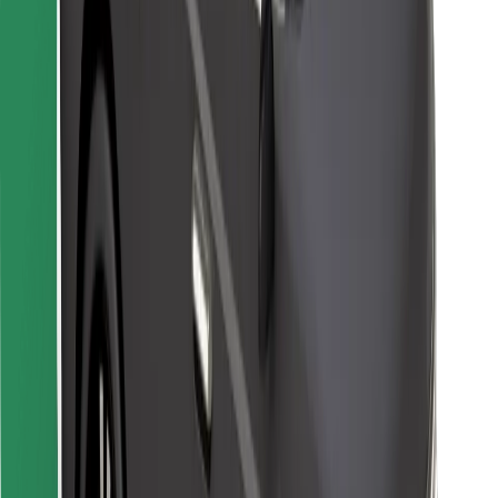
Sevdiyiniz yeməyi tapın!
Bolt Food tətbiqini endir