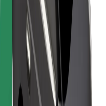
Kuryerlər üçün
Bolt Food
Avtopark sahibləri üçün
Restoranlar üçün
Biznes üçün Bolt
Digər
Təchizatçılar
Qaydalar və Şərtlər
Kukilər
Təhlükəsizlik
Dəqiqələr ərzində gediş əldə et!
Bolt tətbiqini endir