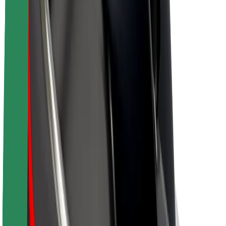
Bolt haqqında
Bolt-da davamlılıq
Project Zero
Bloq
Xəbər otağı
Brend təlimatları
Missiya
İnvestorlarla əlaqələr
Rəhbərlik
Brend
Media
Urban Fondu
Təhlükəsizlik