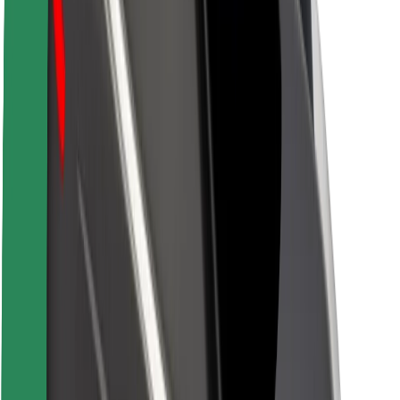
Sərnişin təhlükəsizliyi
Sürücü təhlükəsizliyi
Skuter təhlükəsizliyi
Təhlükəsizlik Laboratoriyası
Şəhərlər
Məkanlar
Şəhər mühiti üçün həllər
Hava limanları
Bolt enerji doldurma stansiyaları
Dəstək
Sərnişinlər üçün
Sürücülər üçün