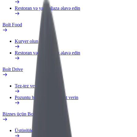
Restoran və ya mağaza əlavə edin
Bolt Food
Kuryer olun
Restoran və ya mağaza əlavə edin
Bolt Drive
Tez-tez verilən suallar
Pozuntu haqqında məlumat verin
Biznes üçün Bolt
Üstünlüklər