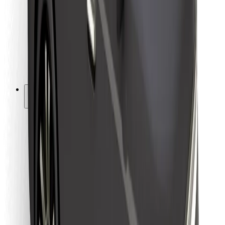
Kuryerlər üçün
Bolt Food
Avtopark sahibləri üçün
Restoranlar üçün
Biznes üçün Bolt
Digər
Təchizatçılar
Qaydalar və Şərtlər
Kukilər
Təhlükəsizlik
Dəqiqələr ərzində gediş əldə et!
Bolt tətbiqini endir