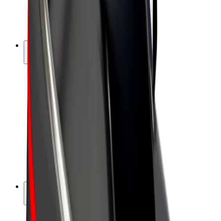
Elektrikli velosipedlər
Bolt Plus
Bolt ilə pul qazanın
Sürücülər
Sürücü qazancı
Kuryerlər
Kuryer qazancı
Bolt Food təchizatçıları
Sahibkarlar
Françayzinq
Şirkət
Vakansiyalar