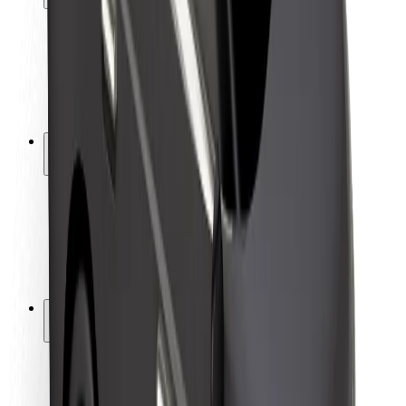
Sərnişin təhlükəsizliyi
Sürücü təhlükəsizliyi
Skuter təhlükəsizliyi
Təhlükəsizlik Laboratoriyası
Şəhərlər
Məkanlar
Şəhər mühiti üçün həllər
Hava limanları
Bolt enerji doldurma stansiyaları
Dəstək
Sərnişinlər üçün
Sürücülər üçün