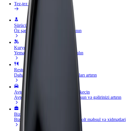
Tez-tez verilən suallar
Sürücü ol
Öz şərtlərinizə uyğun olaraq qazanın
Kuryer kimi qoşul
Yemək çatdırın və həftəlik ödəniş alın
Restoran və ya mağaza əlavə edin
Daha çox müştəri cəlb edin və satışları artırın
Avtopark sahibi kimi qeydiyyatdan keçin
Avtoparkınızı Bolt platformasına qoşun və gəlirinizi artırın
Biznes üçün Bolt
Biznesiniz üçün miqyaslandırılmış Bolt məhsul və xidmətləri