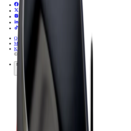
Qaydalar və Şərtlər
Məxfilik
Kukilər
© 2026 Bolt Technology OÜ
Məhsullar
Gedişlər
Skuterlər
Bolt Market
Bolt Food
Bolt Drive
Biznes üçün Bolt