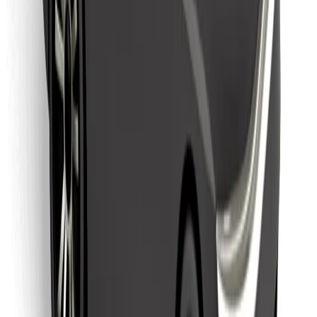
Sevdiyiniz yeməyi tapın!
Bolt Food tətbiqini endir