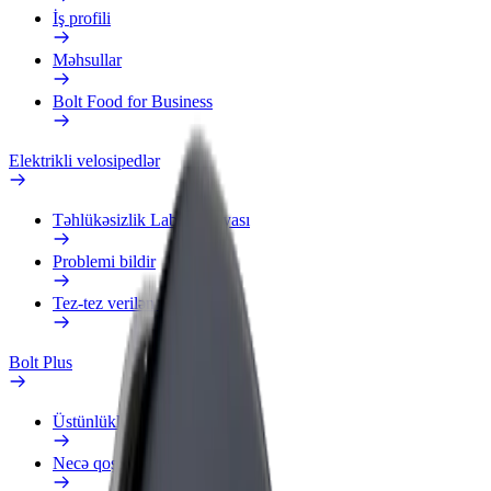
İş profili
Məhsullar
Bolt Food for Business
Elektrikli velosipedlər
Təhlükəsizlik Laboratoriyası
Problemi bildir
Tez-tez verilən suallar
Bolt Plus
Üstünlüklər
Necə qoşulmalı?