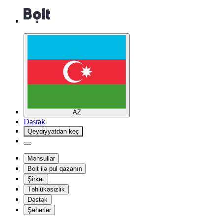
AZ
Dəstək
Qeydiyyatdan keç
Məhsullar
Bolt ilə pul qazanın
Şirkət
Təhlükəsizlik
Dəstək
Şəhərlər