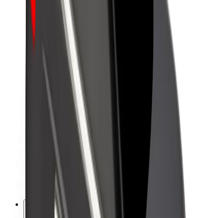
Bolt haqqında
Bolt-da davamlılıq
Project Zero
Bloq
Xəbər otağı
Brend təlimatları
Missiya
İnvestorlarla əlaqələr
Rəhbərlik
Brend
Media
Urban Fondu
Təhlükəsizlik