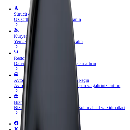
Sürücü ol
Öz şərtlərinizə uyğun olaraq qazanın
Kuryer kimi qoşul
Yemək çatdırın və həftəlik ödəniş alın
Restoran və ya mağaza əlavə edin
Daha çox müştəri cəlb edin və satışları artırın
Avtopark sahibi kimi qeydiyyatdan keçin
Avtoparkınızı Bolt platformasına qoşun və gəlirinizi artırın
Biznes üçün Bolt
Biznesiniz üçün miqyaslandırılmış Bolt məhsul və xidmətləri