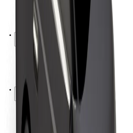
Sürücü təhlükəsizliyi
Skuter təhlükəsizliyi
Təhlükəsizlik Laboratoriyası
Şəhərlər
Məkanlar
Şəhər mühiti üçün həllər
Hava limanları
Bolt enerji doldurma stansiyaları
Dəstək
Sərnişinlər üçün
Sürücülər üçün
Kuryerlər üçün