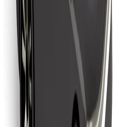
Bolt Food tətbiqini endir