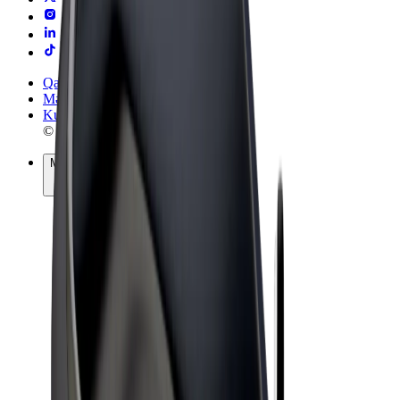
Qaydalar və Şərtlər
Məxfilik
Kukilər
© 2026 Bolt Technology OÜ
Məhsullar
Gedişlər
Skuterlər
Bolt Market
Bolt Food
Bolt Drive
Biznes üçün Bolt
Elektrikli velosipedlər