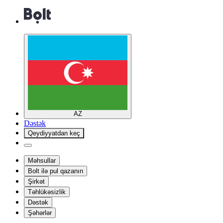
AZ
Dəstək
Qeydiyyatdan keç
Məhsullar
Bolt ilə pul qazanın
Şirkət
Təhlükəsizlik
Dəstək
Şəhərlər