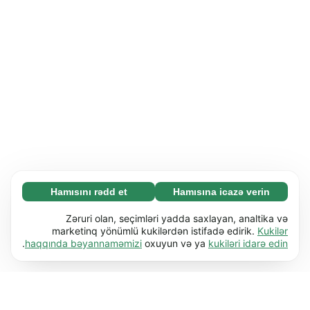
Hamısını rədd et
Hamısına icazə verin
Zəruri (65)
Zəruri kukilər əsas funksiyaları (məs. səhifə
Ətraflı
Zəruri olan, seçimləri yadda saxlayan, analtika və
naviqasiyası) işə salmaqla veb-saytımızı
marketinq yönümlü kukilərdən istifadə edirik.
Kukilər
.
haqqında bəyannaməmizi
oxuyun və ya
kukiləri idarə edin
istifadəyə yararlı etməyə kömək edir. Bu kukilər
Üstünlüklər (17)
olmadan veb-sayt düzgün işləyə bilməz.
Üstünlük kukiləri veb-saytımıza davranışını və
Ətraflı
Ətraflı öyrən
ya görünüşünü dəyişdirən məlumatları (məs.
seçdiyiniz dil və ya olduğunuz bölgə) yadda
Statistik (63)