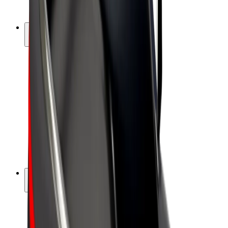
Bolt Plus
Bolt ilə pul qazanın
Sürücülər
Sürücü qazancı
Kuryerlər
Kuryer qazancı
Bolt Food təchizatçıları
Sahibkarlar
Françayzinq
Şirkət
Vakansiyalar
Bolt haqqında