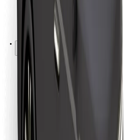
Bolt Food
Avtopark sahibləri üçün
Restoranlar üçün
Biznes üçün Bolt
Digər
Təchizatçılar
Qaydalar və Şərtlər
Kukilər
Təhlükəsizlik
Dəqiqələr ərzində gediş əldə et!
Bolt tətbiqini endir
Sevdiyiniz yeməyi tapın!