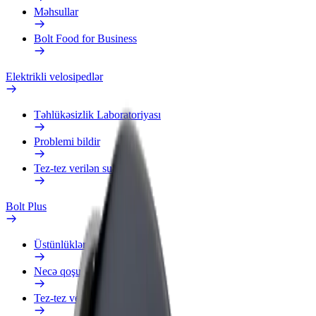
Məhsullar
Bolt Food for Business
Elektrikli velosipedlər
Təhlükəsizlik Laboratoriyası
Problemi bildir
Tez-tez verilən suallar
Bolt Plus
Üstünlüklər
Necə qoşulmalı?
Tez-tez verilən suallar