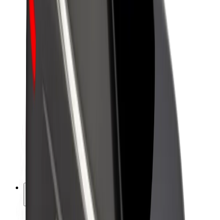
Bolt-da davamlılıq
Project Zero
Bloq
Xəbər otağı
Brend təlimatları
Missiya
İnvestorlarla əlaqələr
Rəhbərlik
Brend
Media
Urban Fondu
Təhlükəsizlik
Sərnişin təhlükəsizliyi