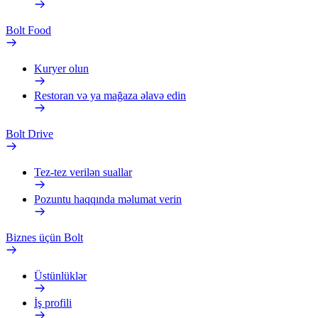
Bolt Food
Kuryer olun
Restoran və ya mağaza əlavə edin
Bolt Drive
Tez-tez verilən suallar
Pozuntu haqqında məlumat verin
Biznes üçün Bolt
Üstünlüklər
İş profili