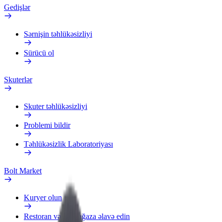
Gedişlər
Sərnişin təhlükəsizliyi
Sürücü ol
Skuterlər
Skuter təhlükəsizliyi
Problemi bildir
Təhlükəsizlik Laboratoriyası
Bolt Market
Kuryer olun
Restoran və ya mağaza əlavə edin