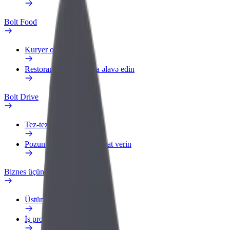
Bolt Food
Kuryer olun
Restoran və ya mağaza əlavə edin
Bolt Drive
Tez-tez verilən suallar
Pozuntu haqqında məlumat verin
Biznes üçün Bolt
Üstünlüklər
İş profili