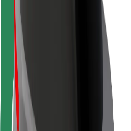
Sürücü təhlükəsizliyi
Skuter təhlükəsizliyi
Təhlükəsizlik Laboratoriyası
Şəhərlər
Məkanlar
Şəhər mühiti üçün həllər
Hava limanları
Bolt enerji doldurma stansiyaları
Dəstək
Sərnişinlər üçün
Sürücülər üçün
Kuryerlər üçün