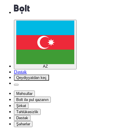
AZ
Dəstək
Qeydiyyatdan keç
Məhsullar
Bolt ilə pul qazanın
Şirkət
Təhlükəsizlik
Dəstək
Şəhərlər