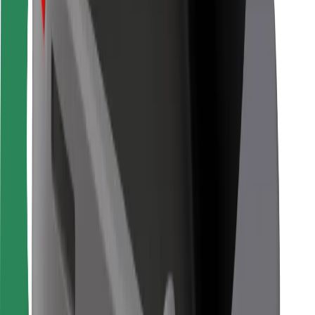
Bolt Food
Avtopark sahibləri üçün
Restoranlar üçün
Biznes üçün Bolt
Digər
Təchizatçılar
Qaydalar və Şərtlər
Kukilər
Təhlükəsizlik
Dəqiqələr ərzində gediş əldə et!
Bolt tətbiqini endir
Sevdiyiniz yeməyi tapın!