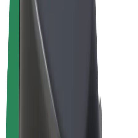
Qaydalar və Şərtlər
Məxfilik
Kukilər
© 2026 Bolt Technology OÜ
Məhsullar
Gedişlər
Skuterlər
Bolt Market
Bolt Food
Bolt Drive
Biznes üçün Bolt
Elektrikli velosipedlər