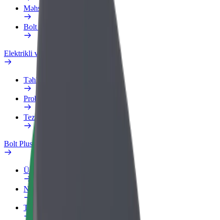
Məhsullar
Bolt Food for Business
Elektrikli velosipedlər
Təhlükəsizlik Laboratoriyası
Problemi bildir
Tez-tez verilən suallar
Bolt Plus
Üstünlüklər
Necə qoşulmalı?
Tez-tez verilən suallar