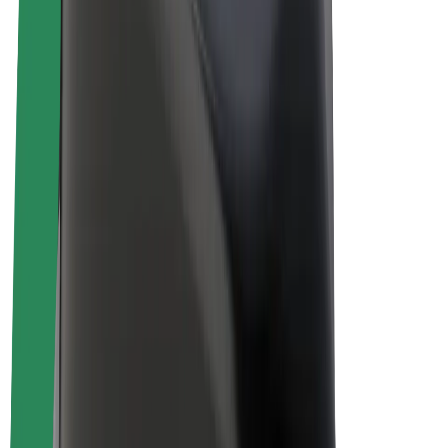
Bolt Plus
Bolt ilə pul qazanın
Sürücülər
Sürücü qazancı
Kuryerlər
Kuryer qazancı
Bolt Food təchizatçıları
Sahibkarlar
Françayzinq
Şirkət
Vakansiyalar
Bolt haqqında