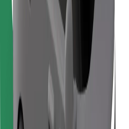
Bolt Food tətbiqini endir