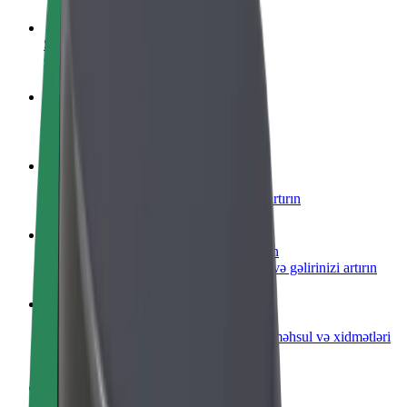
Sürücü ol
Öz şərtlərinizə uyğun olaraq qazanın
Kuryer kimi qoşul
Yemək çatdırın və həftəlik ödəniş alın
Restoran və ya mağaza əlavə edin
Daha çox müştəri cəlb edin və satışları artırın
Avtopark sahibi kimi qeydiyyatdan keçin
Avtoparkınızı Bolt platformasına qoşun və gəlirinizi artırın
Biznes üçün Bolt
Biznesiniz üçün miqyaslandırılmış Bolt məhsul və xidmətləri