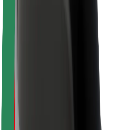
Bolt-da davamlılıq
Project Zero
Bloq
Xəbər otağı
Brend təlimatları
Missiya
İnvestorlarla əlaqələr
Rəhbərlik
Brend
Media
Urban Fondu
Təhlükəsizlik
Sərnişin təhlükəsizliyi