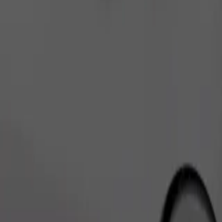
Gediş sifariş et
vanlar üçün daşıyıcı lazımdır və oturacaqlar yorğan və ya döşəklə qorunm