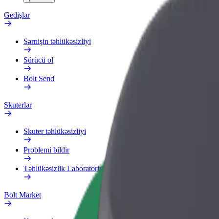
Gedişlər
Sərnişin təhlükəsizliyi
Sürücü ol
Bolt Send
Skuterlər
Skuter təhlükəsizliyi
Problemi bildir
Təhlükəsizlik Laboratoriyası
Bolt Market