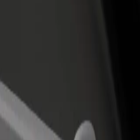
n və ya mağaza əlavə
Avtopark sahibi kimi qeydiyyatdan keçin
Bi
Avtoparkınızı Bolt platformasına qoşun və
Bi
x müştəri cəlb edin və
gəlirinizi artırın
mə
 artırın
 olar?
xtarırsınız? Xidmətlərimizi araşdırın və sizin üçün ən mükəmməl gediş
Tətbiqi endir