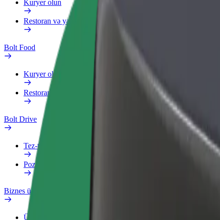
Kuryer olun
Restoran və ya mağaza əlavə edin
Bolt Food
Kuryer olun
Restoran və ya mağaza əlavə edin
Bolt Drive
Tez-tez verilən suallar
Pozuntu haqqında məlumat verin
Biznes üçün Bolt
Üstünlüklər