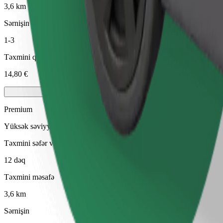
3,6 km
Sərnişin
1-3
Təxmini qiymət
14,80 €
Premium
Yüksək səviyyəli imkanlara malik orta ölçülü premium avtomobillər
Təxmini səfər vaxtı
12 dəq
Təxmini məsafə
3,6 km
Sərnişin