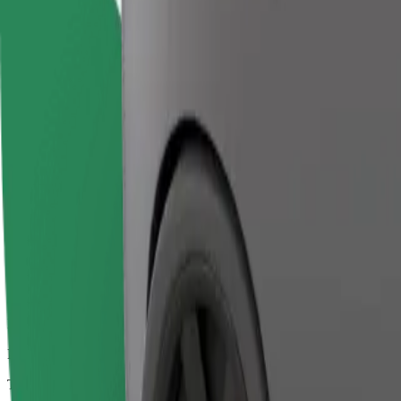
Gündəlik, orta ölçülü avtomobillərdə etibarlı gedişlər.
Təxmini səfər vaxtı
12 dəq
Təxmini məsafə
3,6 km
Sərnişin
1-4
Təxmini qiymət
-9,20 €
Komfort
Daha geniş salon və baqaj yeri olan daha böyükölçülü avtomobillər
Təxmini səfər vaxtı