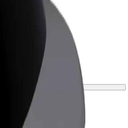
znes üçün Bolt
znesiniz üçün miqyaslandırılmış Bolt
hsul və xidmətləri
i tapın.