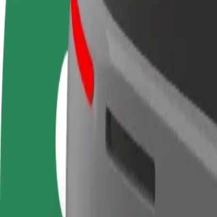
Tez-tez verilən suallar
Sürücü ol
Kuryer kimi qoşul
Restora
Öz şərtlərinizə uyğun
Yemək çatdırın və həftəlik
edin
olaraq qazanın
ödəniş alın
Daha ço
satışları
Luka Gruž – Pile Gate istiqamətində necə səfər etmək
Luka Gruž nöqtəsindən Pile Gate nöqtəsinə çatmağın ən yaxşı yolunu a
Bu ünvandan
Luka Gruž
Bu ünvana
Pile Gate
Rahatlıq və komfort bir neçə toxunuşla əlinizdə!
Bolt