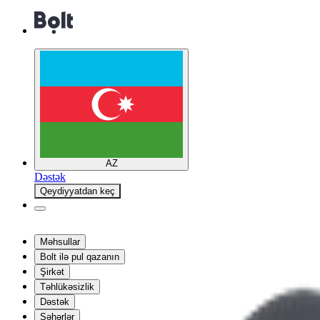
AZ
Dəstək
Qeydiyyatdan keç
Məhsullar
Bolt ilə pul qazanın
Şirkət
Təhlükəsizlik
Dəstək
Şəhərlər