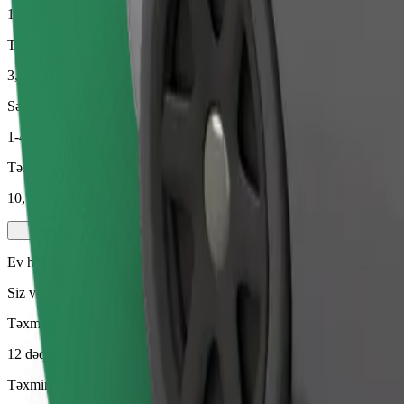
12 dəq
Təxmini məsafə
3,6 km
Sərnişin
1-4
Təxmini qiymət
10,70 €
Ev heyvanları
Siz və ev heyvanınız üçün gedişlər. İtlər ağızlıq taxmalıdır, kiçik hey
Təxmini səfər vaxtı
12 dəq
Təxmini məsafə