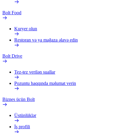
Bolt Food
Kuryer olun
Restoran və ya mağaza əlavə edin
Bolt Drive
Tez-tez verilən suallar
Pozuntu haqqında məlumat verin
Biznes üçün Bolt
Üstünlüklər
İş profili