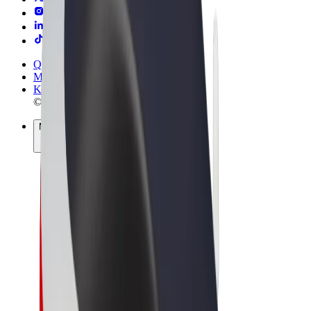
Qaydalar və Şərtlər
Məxfilik
Kukilər
© 2026 Bolt Technology OÜ
Məhsullar
Gedişlər
Skuterlər
Bolt Market
Bolt Food
Bolt Drive
Biznes üçün Bolt
Elektrikli velosipedlər