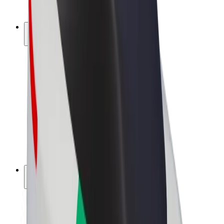
Bolt Plus
Bolt ilə pul qazanın
Sürücülər
Sürücü qazancı
Kuryerlər
Kuryer qazancı
Bolt Food təchizatçıları
Sahibkarlar
Françayzinq
Şirkət
Vakansiyalar
Bolt haqqında