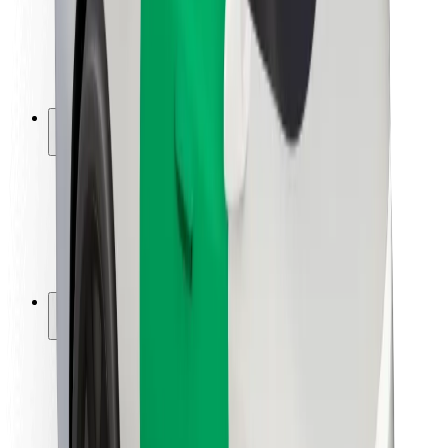
Sürücü təhlükəsizliyi
Skuter təhlükəsizliyi
Təhlükəsizlik Laboratoriyası
Şəhərlər
Məkanlar
Şəhər mühiti üçün həllər
Hava limanları
Bolt enerji doldurma stansiyaları
Dəstək
Sərnişinlər üçün
Sürücülər üçün
Kuryerlər üçün