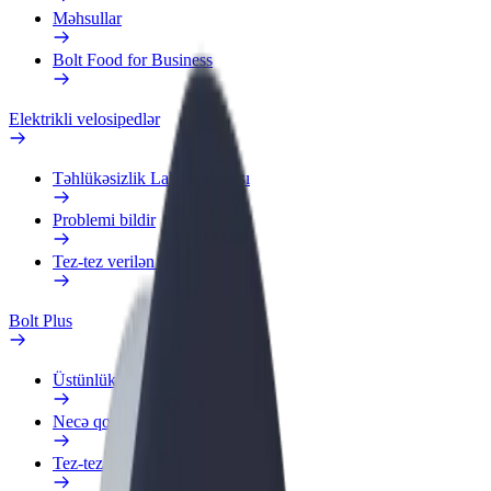
Məhsullar
Bolt Food for Business
Elektrikli velosipedlər
Təhlükəsizlik Laboratoriyası
Problemi bildir
Tez-tez verilən suallar
Bolt Plus
Üstünlüklər
Necə qoşulmalı?
Tez-tez verilən suallar