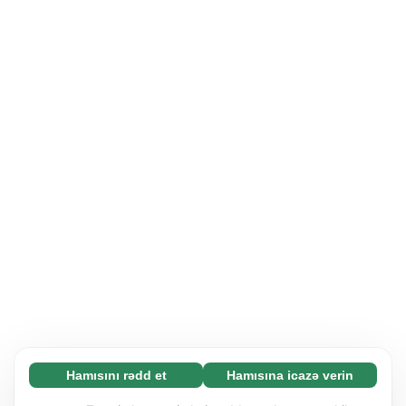
Hamısını rədd et
Hamısına icazə verin
Zəruri (65)