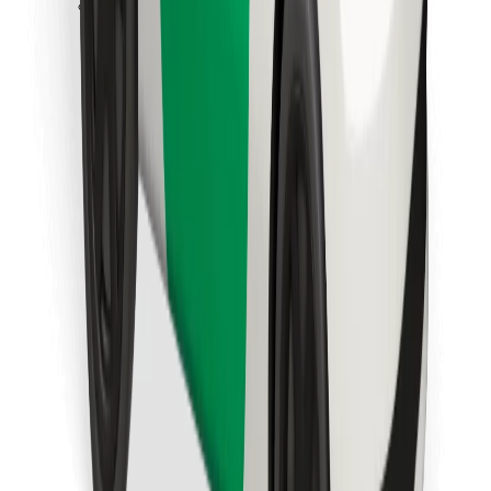
Bolt Food tətbiqini endir