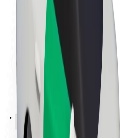
Bolt-da davamlılıq
Project Zero
Bloq
Xəbər otağı
Brend təlimatları
Missiya
İnvestorlarla əlaqələr
Rəhbərlik
Brend
Media
Urban Fondu
Təhlükəsizlik
Sərnişin təhlükəsizliyi