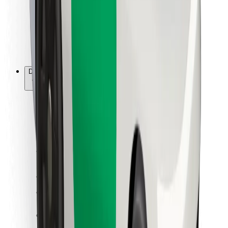
Bolt Food
Avtopark sahibləri üçün
Restoranlar üçün
Biznes üçün Bolt
Digər
Təchizatçılar
Qaydalar və Şərtlər
Kukilər
Təhlükəsizlik
Dəqiqələr ərzində gediş əldə et!
Bolt tətbiqini endir
Sevdiyiniz yeməyi tapın!