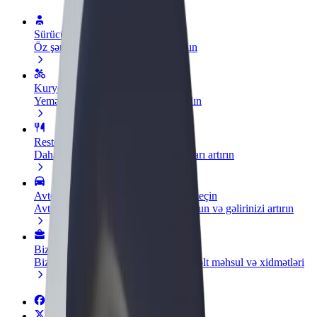
Sürücü ol
Öz şərtlərinizə uyğun olaraq qazanın
Kuryer kimi qoşul
Yemək çatdırın və həftəlik ödəniş alın
Restoran və ya mağaza əlavə edin
Daha çox müştəri cəlb edin və satışları artırın
Avtopark sahibi kimi qeydiyyatdan keçin
Avtoparkınızı Bolt platformasına qoşun və gəlirinizi artırın
Biznes üçün Bolt
Biznesiniz üçün miqyaslandırılmış Bolt məhsul və xidmətləri