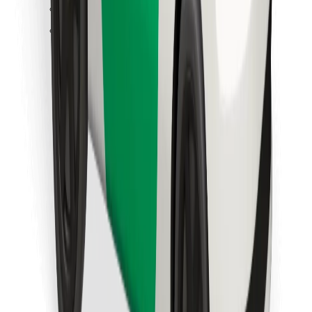
Sevdiyiniz yeməyi tapın!
Bolt Food tətbiqini endir