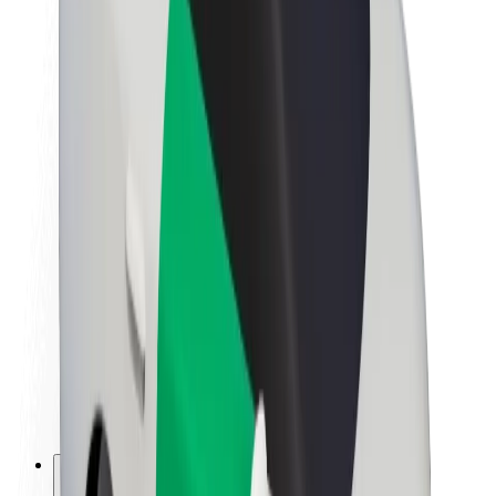
Bolt haqqında
Bolt-da davamlılıq
Project Zero
Bloq
Xəbər otağı
Brend təlimatları
Missiya
İnvestorlarla əlaqələr
Rəhbərlik
Brend
Media
Urban Fondu
Təhlükəsizlik