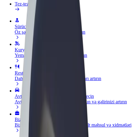
Tez-tez verilən suallar
Sürücü ol
Öz şərtlərinizə uyğun olaraq qazanın
Kuryer kimi qoşul
Yemək çatdırın və həftəlik ödəniş alın
Restoran və ya mağaza əlavə edin
Daha çox müştəri cəlb edin və satışları artırın
Avtopark sahibi kimi qeydiyyatdan keçin
Avtoparkınızı Bolt platformasına qoşun və gəlirinizi artırın
Biznes üçün Bolt
Biznesiniz üçün miqyaslandırılmış Bolt məhsul və xidmətləri