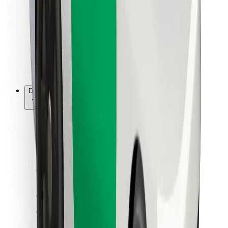
Kuryerlər üçün
Bolt Food
Avtopark sahibləri üçün
Restoranlar üçün
Biznes üçün Bolt
Digər
Təchizatçılar
Qaydalar və Şərtlər
Kukilər
Təhlükəsizlik
Dəqiqələr ərzində gediş əldə et!
Bolt tətbiqini endir