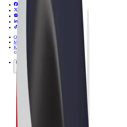
Qaydalar və Şərtlər
Məxfilik
Kukilər
© 2026 Bolt Technology OÜ
Məhsullar
Gedişlər
Skuterlər
Bolt Market
Bolt Food
Bolt Drive
Biznes üçün Bolt