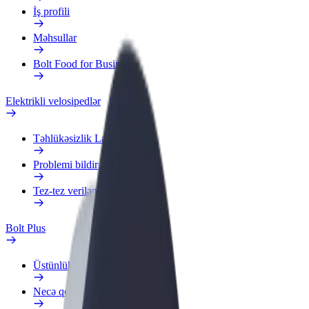
İş profili
Məhsullar
Bolt Food for Business
Elektrikli velosipedlər
Təhlükəsizlik Laboratoriyası
Problemi bildir
Tez-tez verilən suallar
Bolt Plus
Üstünlüklər
Necə qoşulmalı?