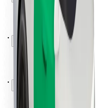
Sərnişin təhlükəsizliyi
Sürücü təhlükəsizliyi
Skuter təhlükəsizliyi
Təhlükəsizlik Laboratoriyası
Şəhərlər
Məkanlar
Şəhər mühiti üçün həllər
Hava limanları
Bolt enerji doldurma stansiyaları
Dəstək
Sərnişinlər üçün
Sürücülər üçün