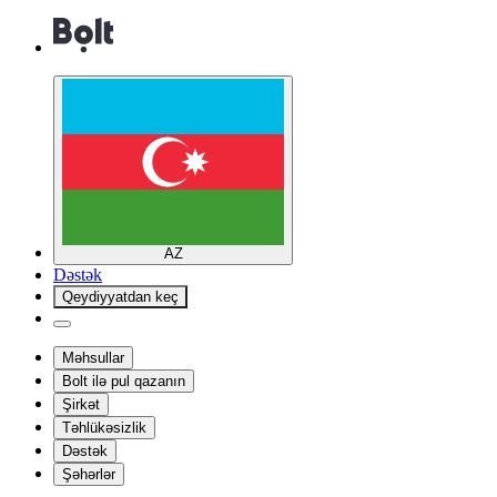
AZ
Dəstək
Qeydiyyatdan keç
Məhsullar
Bolt ilə pul qazanın
Şirkət
Təhlükəsizlik
Dəstək
Şəhərlər