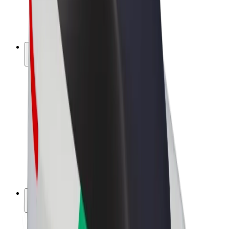
Elektrikli velosipedlər
Bolt Plus
Bolt ilə pul qazanın
Sürücülər
Sürücü qazancı
Kuryerlər
Kuryer qazancı
Bolt Food təchizatçıları
Sahibkarlar
Françayzinq
Şirkət
Vakansiyalar