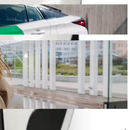
ən 12 dəq çəkəcək və sizə təxminən 18,50 € EUR başa gələcək. Nə