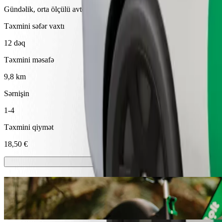
Gündəlik, orta ölçülü avtomobillərdə etibarlı gedişlər.
Təxmini səfər vaxtı
12 dəq
Təxmini məsafə
9,8 km
Sərnişin
1-4
Təxmini qiymət
18,50 €
Skuterlər və ya E-velosipedlər
Famaqusta şəhərində skuterlər və ya elektrik velosipedləri ilə hərəkət 
Bolt Tətbiqini endir