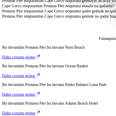
Protaras Pier nöqtəsindən Cape Greco nöqtəsinə getməyin ən ucuz yo
Protaras Pier nöqtəsindən Cape Greco nöqtəsinə çatmağın ən sərfəli y
Cape Greco nöqtəsindən Protaras Pier nöqtəsinə məsafə nə qədərdir?
Cape Greco Protaras Pier-dən təxminən 9,8 km məsafədədir.
Protaras Pier nöqtəsindən Cape Greco nöqtəsinə qədər getmək nə qəd
Bolt ilə Protaras Pier nöqtəsindən Cape Greco nöqtəsinə getmək təxm
Protaras Pier nöqtəsindən Cape Greco nöqtəsinə getmək nə qədər başa
Bolt ilə Protaras Pier nöqtəsindən Cape Greco nöqtəsinə getmək üçün
Famaqusta 
Bu ünvandan
Protaras Pier
bu ünvana
Nissi Beach
Daha çoxunu göstər
Bu ünvandan
Protaras Pier
bu ünvana
Ocean Basket
Daha çoxunu göstər
Bu ünvandan
Protaras Pier
bu ünvana
Parko Paliatso Luna Park
Daha çoxunu göstər
Bu ünvandan
Protaras Pier
bu ünvana
Adams Beach Hotel
Daha çoxunu göstər