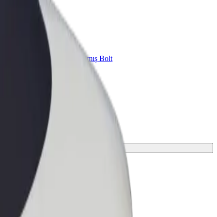
znes üçün Bolt
znesiniz üçün miqyaslandırılmış Bolt
hsul və xidmətləri
edişi tapın.