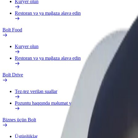
Kuryer olun
Restoran və ya mağaza əlavə edin
Bolt Food
Kuryer olun
Restoran və ya mağaza əlavə edin
Bolt Drive
Tez-tez verilən suallar
Pozuntu haqqında məlumat verin
Biznes üçün Bolt
Üstünlüklər