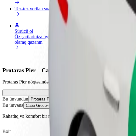
Tez-tez verilən suallar
Sürücü ol
Kuryer kimi qoşul
Restora
Öz şərtlərinizə uyğun
Yemək çatdırın və həftəlik
edin
olaraq qazanın
ödəniş alın
Daha ço
satışları
Protaras Pier – Cape Greco istiqamətində necə səfər 
Protaras Pier nöqtəsindən Cape Greco nöqtəsinə çatmağın ən yaxşı yol
Bu ünvandan
Protaras Pier
Bu ünvana
Cape Greco
Rahatlıq və komfort bir neçə toxunuşla əlinizdə!
Bolt