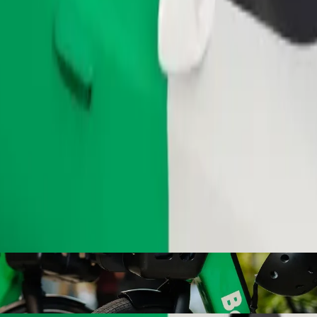
Gediş sifariş et
edin