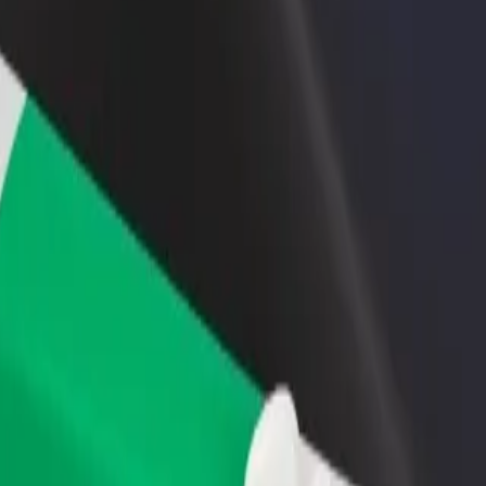
n və ya mağaza əlavə
Avtopark sahibi kimi qeydiyyatdan keçin
Bi
Avtoparkınızı Bolt platformasına qoşun və
Bi
x müştəri cəlb edin və
gəlirinizi artırın
mə
 artırın
etmək olar?
unu axtarırsınız? Xidmətlərimizi araşdırın və sizin üçün ən mükəmməl g
Tətbiqi endir