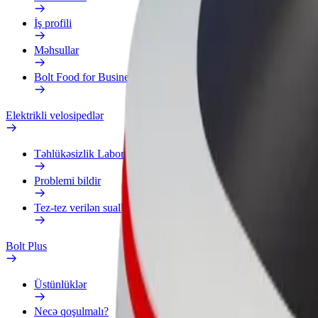
İş profili
Məhsullar
Bolt Food for Business
Elektrikli velosipedlər
Təhlükəsizlik Laboratoriyası
Problemi bildir
Tez-tez verilən suallar
Bolt Plus
Üstünlüklər
Necə qoşulmalı?