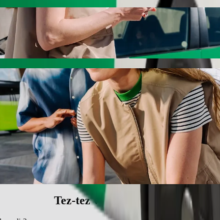
r nöqtəsindən Cape Greco nöqtəsinə gedin
ə edirik — ən yaxşı qiymətlər sizi gözləyir. Bolt ilə bu gediş təxmin
təsinə getmək üçün Bolt xidmətləri
edin.
ilə tanış olun.
 uyğun gediş sifariş edin.
sınayın.
un nəqliyyat vasitələri (MÇN) təklif edir.
in və daha az ödəyin.
Tez-tez verilən suallar