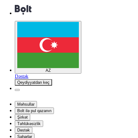
AZ
Dəstək
Qeydiyyatdan keç
Məhsullar
Bolt ilə pul qazanın
Şirkət
Təhlükəsizlik
Dəstək
Şəhərlər