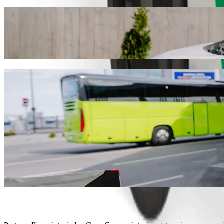
Bolt ilə gediş sifariş edərək Protaras Pie
Cape Greco ünvanına getmək üçün Bolt ilə gediş sifariş etməyi tövsiy
olursa olsun, sizin üçün mükəmməl nəqliyyat vasitəsini tapacağıq.
Bolt Tətbiqini endir
Protaras Pier nöqtəsindən Cape Greco nöq
Çoxlu baqajınız var? 6 nəfərlik Bolt XL avtomobillərimizi sifariş 
Daha rahat səyahət etmək istəyirsiniz? Bolt premium avtomobilləri 
Uşaqlarla səyahət edirsiniz? Buster uşaq oturacağı ilə uşaqlar üçün
Ev heyvanınız da sizinlədir? Ev heyvanlarına uyğun gedişlərimizi 
Əlavə yardım lazımdır? Yardım kateqoriyamız əlil arabası üçün uyğ
Sərfəli gediş axtarırsınız? Bolt Ekonom ilə kompakt avtomobil seç
Bolt Tətbiqini endir