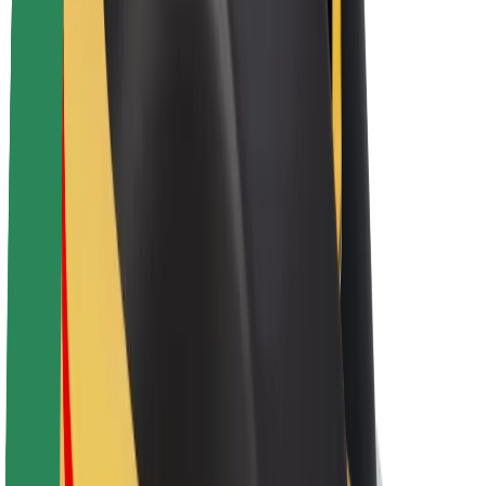
Bolt haqqında
Bolt-da davamlılıq
Project Zero
Bloq
Xəbər otağı
Brend təlimatları
Missiya
İnvestorlarla əlaqələr
Rəhbərlik
Brend
Media
Urban Fondu
Təhlükəsizlik