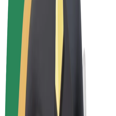
Qaydalar və Şərtlər
Məxfilik
Kukilər
© 2026 Bolt Technology OÜ
Məhsullar
Gedişlər
Skuterlər
Bolt Market
Bolt Food
Bolt Drive
Biznes üçün Bolt