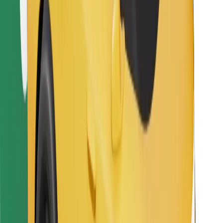
Sevdiyiniz yeməyi tapın!
Bolt Food tətbiqini endir