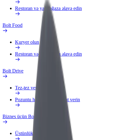
Restoran və ya mağaza əlavə edin
Bolt Food
Kuryer olun
Restoran və ya mağaza əlavə edin
Bolt Drive
Tez-tez verilən suallar
Pozuntu haqqında məlumat verin
Biznes üçün Bolt
Üstünlüklər