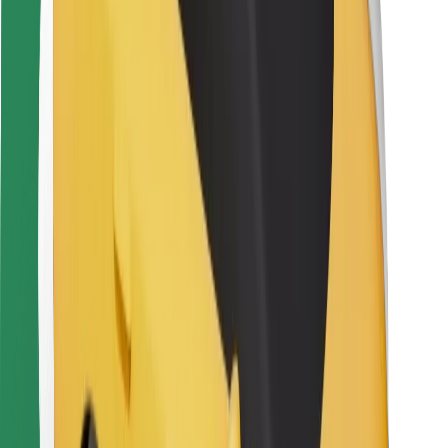
Kuryerlər üçün
Bolt Food
Avtopark sahibləri üçün
Restoranlar üçün
Biznes üçün Bolt
Digər
Təchizatçılar
Qaydalar və Şərtlər
Kukilər
Təhlükəsizlik
Dəqiqələr ərzində gediş əldə et!
Bolt tətbiqini endir