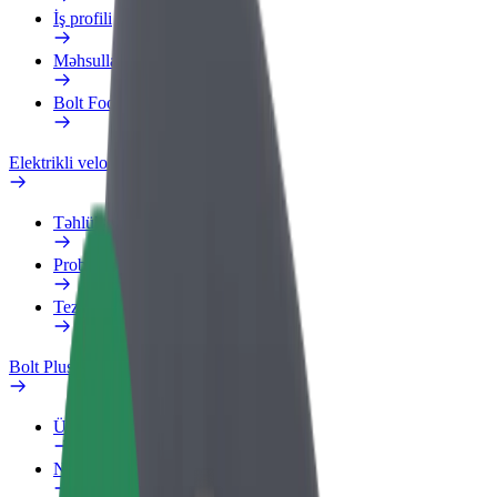
İş profili
Məhsullar
Bolt Food for Business
Elektrikli velosipedlər
Təhlükəsizlik Laboratoriyası
Problemi bildir
Tez-tez verilən suallar
Bolt Plus
Üstünlüklər
Necə qoşulmalı?