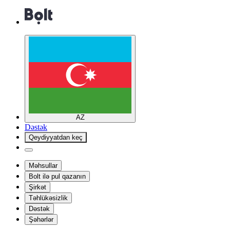
AZ
Dəstək
Qeydiyyatdan keç
Məhsullar
Bolt ilə pul qazanın
Şirkət
Təhlükəsizlik
Dəstək
Şəhərlər