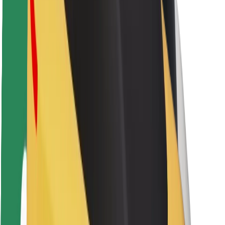
Sərnişin təhlükəsizliyi
Sürücü təhlükəsizliyi
Skuter təhlükəsizliyi
Təhlükəsizlik Laboratoriyası
Şəhərlər
Məkanlar
Şəhər mühiti üçün həllər
Hava limanları
Bolt enerji doldurma stansiyaları
Dəstək
Sərnişinlər üçün
Sürücülər üçün