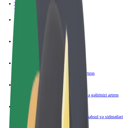
Tez-tez verilən suallar
Sürücü ol
Öz şərtlərinizə uyğun olaraq qazanın
Kuryer kimi qoşul
Yemək çatdırın və həftəlik ödəniş alın
Restoran və ya mağaza əlavə edin
Daha çox müştəri cəlb edin və satışları artırın
Avtopark sahibi kimi qeydiyyatdan keçin
Avtoparkınızı Bolt platformasına qoşun və gəlirinizi artırın
Biznes üçün Bolt
Biznesiniz üçün miqyaslandırılmış Bolt məhsul və xidmətləri