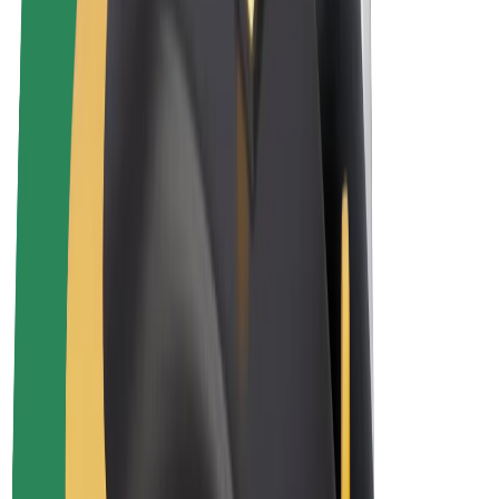
Elektrikli velosipedlər
Bolt Plus
Bolt ilə pul qazanın
Sürücülər
Sürücü qazancı
Kuryerlər
Kuryer qazancı
Bolt Food təchizatçıları
Sahibkarlar
Françayzinq
Şirkət
Vakansiyalar