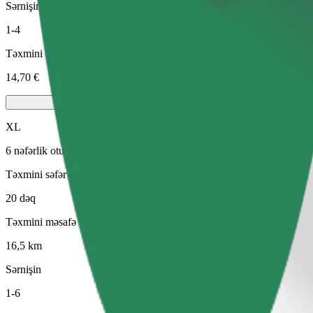
Sərnişin
1-4
Təxmini qiymət
14,70 €
XL
6 nəfərlik oturacaqları olan böyük avtomobillər
Təxmini səfər vaxtı
20 dəq
Təxmini məsafə
16,5 km
Sərnişin
1-6