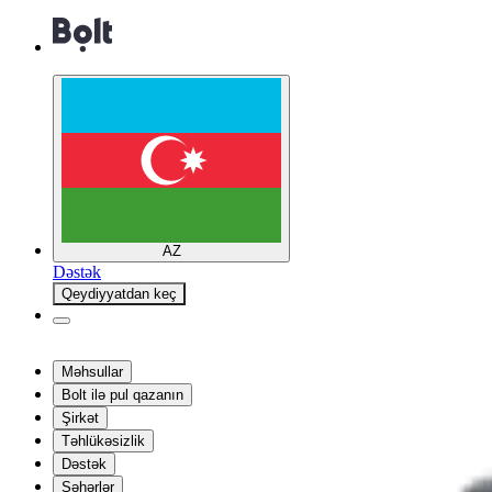
AZ
Dəstək
Qeydiyyatdan keç
Məhsullar
Bolt ilə pul qazanın
Şirkət
Təhlükəsizlik
Dəstək
Şəhərlər