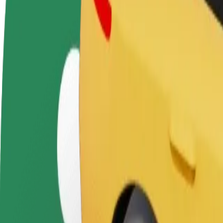
Sürücü ol
Kuryer kimi qoşul
Restora
Öz şərtlərinizə uyğun
Yemək çatdırın və həftəlik
edin
olaraq qazanın
ödəniş alın
Daha ço
satışları
Kaunas Bus Station – Kaunas Airport (KUN) istiqamət
Kaunas Bus Station nöqtəsindən Kaunas Airport (KUN) nöqtəsinə çatma
Bu ünvandan
Kaunas Bus Station
Bu ünvana
Kaunas Airport (KUN)
Rahatlıq və komfort bir neçə toxunuşla əlinizdə!
Bolt
Gündəlik, orta ölçülü avtomobillərdə etibarlı gedişlər.