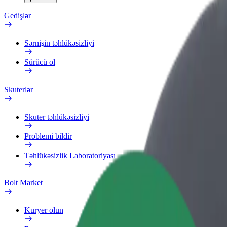
Gedişlər
Sərnişin təhlükəsizliyi
Sürücü ol
Skuterlər
Skuter təhlükəsizliyi
Problemi bildir
Təhlükəsizlik Laboratoriyası
Bolt Market
Kuryer olun