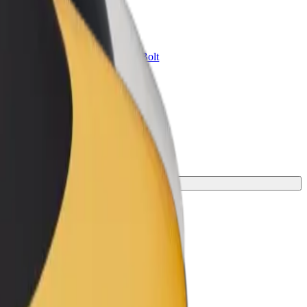
znes üçün Bolt
znesiniz üçün miqyaslandırılmış Bolt
hsul və xidmətləri
üçün ən mükəmməl gedişi tapın.