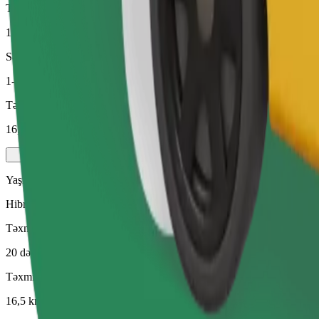
Təxmini məsafə
16,5 km
Sərnişin
1-4
Təxmini qiymət
16,00 €
Yaşıl
Hibrid və elektrikli nəqliyyat vasitələrində səmərəli gedişlər
Təxmini səfər vaxtı
20 dəq
Təxmini məsafə
16,5 km