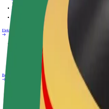
Məhsullar
Bolt Food for Business
Elektrikli velosipedlər
Təhlükəsizlik Laboratoriyası
Problemi bildir
Tez-tez verilən suallar
Bolt Plus
Üstünlüklər
Necə qoşulmalı?
Tez-tez verilən suallar