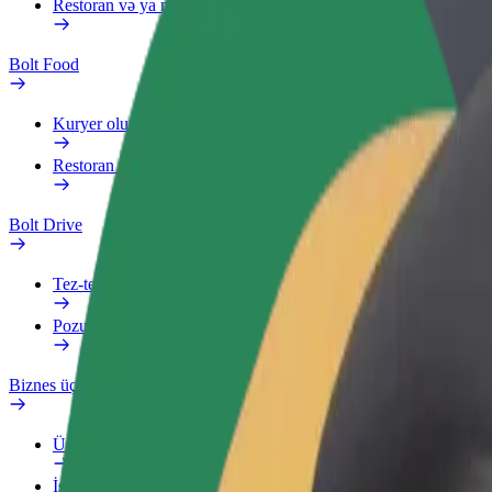
Restoran və ya mağaza əlavə edin
Bolt Food
Kuryer olun
Restoran və ya mağaza əlavə edin
Bolt Drive
Tez-tez verilən suallar
Pozuntu haqqında məlumat verin
Biznes üçün Bolt
Üstünlüklər
İş profili