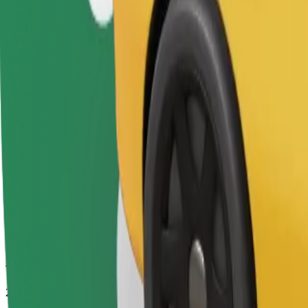
Təxmini səfər vaxtı
20 dəq
Təxmini məsafə
16,5 km
Sərnişin
1-4
Təxmini qiymət
14,60 €
Komfort
Daha geniş salon və baqaj yeri olan daha böyükölçülü avtomobillər
Təxmini səfər vaxtı
20 dəq