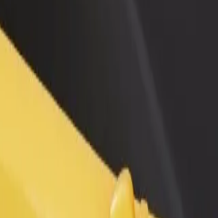
n və ya mağaza əlavə
Avtopark sahibi kimi qeydiyyatdan keçin
Bi
Avtoparkınızı Bolt platformasına qoşun və
Bi
x müştəri cəlb edin və
gəlirinizi artırın
mə
 artırın
ində necə səfər etmək olar?
ğın ən yaxşı yolunu axtarırsınız? Xidmətlərimizi araşdırın və sizin 
Tətbiqi endir