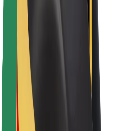
Bolt haqqında
Bolt-da davamlılıq
Project Zero
Bloq
Xəbər otağı
Brend təlimatları
Missiya
İnvestorlarla əlaqələr
Rəhbərlik
Brend
Media
Urban Fondu
Təhlükəsizlik