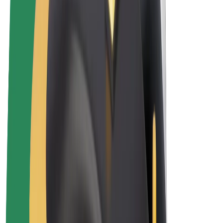
Elektrikli velosipedlər
Bolt Plus
Bolt ilə pul qazanın
Sürücülər
Sürücü qazancı
Kuryerlər
Kuryer qazancı
Bolt Food təchizatçıları
Sahibkarlar
Françayzinq
Şirkət
Vakansiyalar