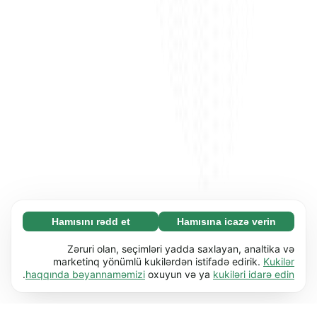
Hamısını rədd et
Hamısına icazə verin
Zəruri (65)
Zəruri kukilər əsas funksiyaları (məs. səhifə
Ətraflı
Zəruri olan, seçimləri yadda saxlayan, analtika və
naviqasiyası) işə salmaqla veb-saytımızı
marketinq yönümlü kukilərdən istifadə edirik.
Kukilər
.
haqqında bəyannaməmizi
oxuyun və ya
kukiləri idarə edin
istifadəyə yararlı etməyə kömək edir. Bu kukilər
Üstünlüklər (17)
olmadan veb-sayt düzgün işləyə bilməz.
Üstünlük kukiləri veb-saytımıza davranışını və
Ətraflı
Ətraflı öyrən
ya görünüşünü dəyişdirən məlumatları (məs.