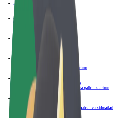
Tez-tez verilən suallar
Sürücü ol
Öz şərtlərinizə uyğun olaraq qazanın
Kuryer kimi qoşul
Yemək çatdırın və həftəlik ödəniş alın
Restoran və ya mağaza əlavə edin
Daha çox müştəri cəlb edin və satışları artırın
Avtopark sahibi kimi qeydiyyatdan keçin
Avtoparkınızı Bolt platformasına qoşun və gəlirinizi artırın
Biznes üçün Bolt
Biznesiniz üçün miqyaslandırılmış Bolt məhsul və xidmətləri