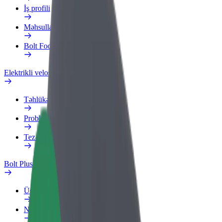
İş profili
Məhsullar
Bolt Food for Business
Elektrikli velosipedlər
Təhlükəsizlik Laboratoriyası
Problemi bildir
Tez-tez verilən suallar
Bolt Plus
Üstünlüklər
Necə qoşulmalı?