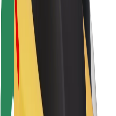
Sərnişin təhlükəsizliyi
Sürücü təhlükəsizliyi
Skuter təhlükəsizliyi
Təhlükəsizlik Laboratoriyası
Şəhərlər
Məkanlar
Şəhər mühiti üçün həllər
Hava limanları
Bolt enerji doldurma stansiyaları
Dəstək
Sərnişinlər üçün
Sürücülər üçün