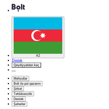
AZ
Dəstək
Qeydiyyatdan keç
Məhsullar
Bolt ilə pul qazanın
Şirkət
Təhlükəsizlik
Dəstək
Şəhərlər