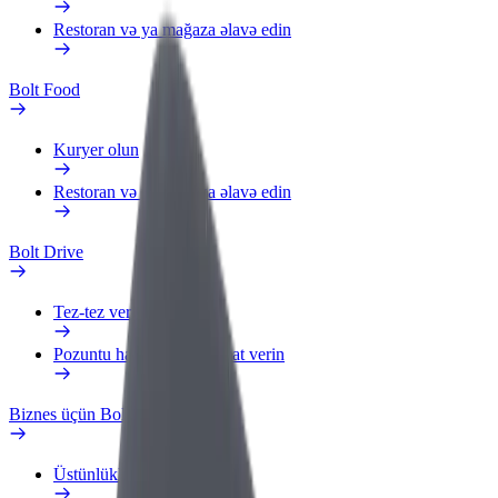
Restoran və ya mağaza əlavə edin
Bolt Food
Kuryer olun
Restoran və ya mağaza əlavə edin
Bolt Drive
Tez-tez verilən suallar
Pozuntu haqqında məlumat verin
Biznes üçün Bolt
Üstünlüklər