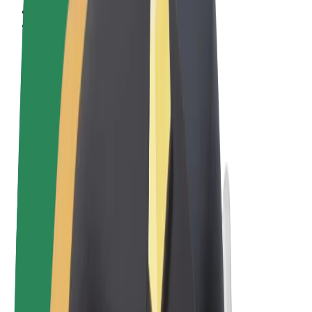
Qaydalar və Şərtlər
Məxfilik
Kukilər
© 2026 Bolt Technology OÜ
Məhsullar
Gedişlər
Skuterlər
Bolt Market
Bolt Food
Bolt Drive
Biznes üçün Bolt