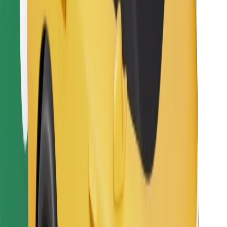
Sevdiyiniz yeməyi tapın!
Bolt Food tətbiqini endir