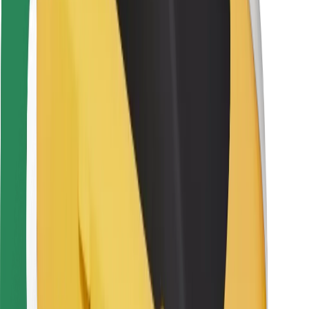
Kuryerlər üçün
Bolt Food
Avtopark sahibləri üçün
Restoranlar üçün
Biznes üçün Bolt
Digər
Təchizatçılar
Qaydalar və Şərtlər
Kukilər
Təhlükəsizlik
Dəqiqələr ərzində gediş əldə et!
Bolt tətbiqini endir