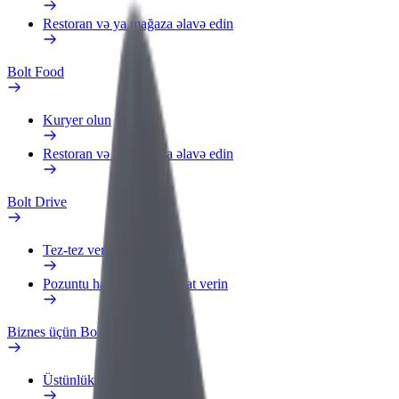
Restoran və ya mağaza əlavə edin
Bolt Food
Kuryer olun
Restoran və ya mağaza əlavə edin
Bolt Drive
Tez-tez verilən suallar
Pozuntu haqqında məlumat verin
Biznes üçün Bolt
Üstünlüklər