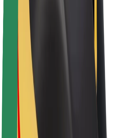
Bolt haqqında
Bolt-da davamlılıq
Project Zero
Bloq
Xəbər otağı
Brend təlimatları
Missiya
İnvestorlarla əlaqələr
Rəhbərlik
Brend
Media
Urban Fondu
Təhlükəsizlik