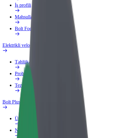
İş profili
Məhsullar
Bolt Food for Business
Elektrikli velosipedlər
Təhlükəsizlik Laboratoriyası
Problemi bildir
Tez-tez verilən suallar
Bolt Plus
Üstünlüklər
Necə qoşulmalı?