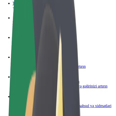
Tez-tez verilən suallar
Sürücü ol
Öz şərtlərinizə uyğun olaraq qazanın
Kuryer kimi qoşul
Yemək çatdırın və həftəlik ödəniş alın
Restoran və ya mağaza əlavə edin
Daha çox müştəri cəlb edin və satışları artırın
Avtopark sahibi kimi qeydiyyatdan keçin
Avtoparkınızı Bolt platformasına qoşun və gəlirinizi artırın
Biznes üçün Bolt
Biznesiniz üçün miqyaslandırılmış Bolt məhsul və xidmətləri