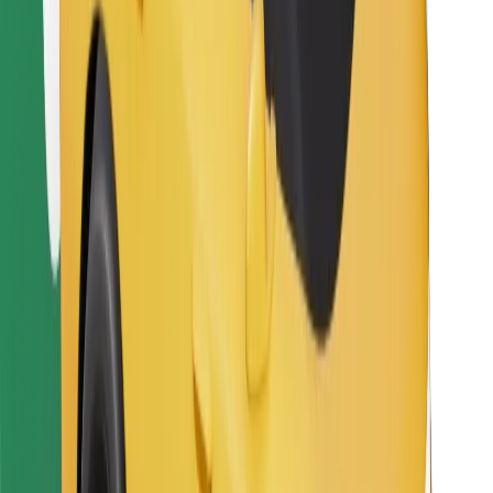
Sevdiyiniz yeməyi tapın!
Bolt Food tətbiqini endir