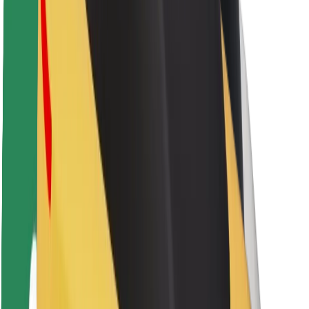
Sərnişin təhlükəsizliyi
Sürücü təhlükəsizliyi
Skuter təhlükəsizliyi
Təhlükəsizlik Laboratoriyası
Şəhərlər
Məkanlar
Şəhər mühiti üçün həllər
Hava limanları
Bolt enerji doldurma stansiyaları
Dəstək
Sərnişinlər üçün
Sürücülər üçün