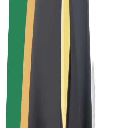
Qaydalar və Şərtlər
Məxfilik
Kukilər
© 2026 Bolt Technology OÜ
Məhsullar
Gedişlər
Skuterlər
Bolt Market
Bolt Food
Bolt Drive
Biznes üçün Bolt