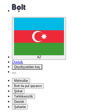
AZ
Dəstək
Qeydiyyatdan keç
Məhsullar
Bolt ilə pul qazanın
Şirkət
Təhlükəsizlik
Dəstək
Şəhərlər