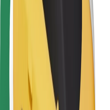
Kuryerlər üçün
Bolt Food
Avtopark sahibləri üçün
Restoranlar üçün
Biznes üçün Bolt
Digər
Təchizatçılar
Qaydalar və Şərtlər
Kukilər
Təhlükəsizlik
Dəqiqələr ərzində gediş əldə et!
Bolt tətbiqini endir