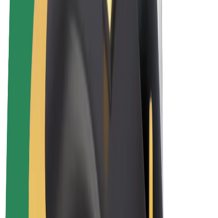
Elektrikli velosipedlər
Bolt Plus
Bolt ilə pul qazanın
Sürücülər
Sürücü qazancı
Kuryerlər
Kuryer qazancı
Bolt Food təchizatçıları
Sahibkarlar
Françayzinq
Şirkət
Vakansiyalar