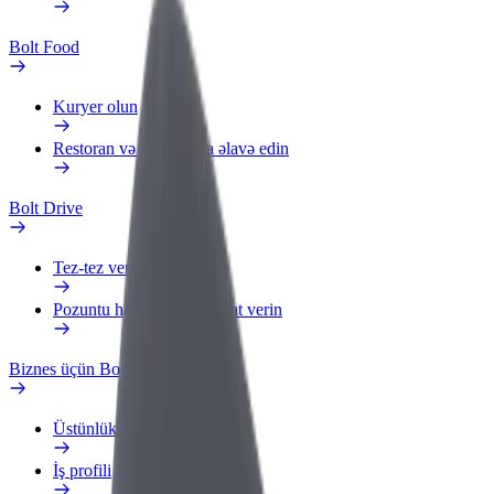
Bolt Food
Kuryer olun
Restoran və ya mağaza əlavə edin
Bolt Drive
Tez-tez verilən suallar
Pozuntu haqqında məlumat verin
Biznes üçün Bolt
Üstünlüklər
İş profili