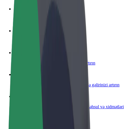
Sürücü ol
Öz şərtlərinizə uyğun olaraq qazanın
Kuryer kimi qoşul
Yemək çatdırın və həftəlik ödəniş alın
Restoran və ya mağaza əlavə edin
Daha çox müştəri cəlb edin və satışları artırın
Avtopark sahibi kimi qeydiyyatdan keçin
Avtoparkınızı Bolt platformasına qoşun və gəlirinizi artırın
Biznes üçün Bolt
Biznesiniz üçün miqyaslandırılmış Bolt məhsul və xidmətləri