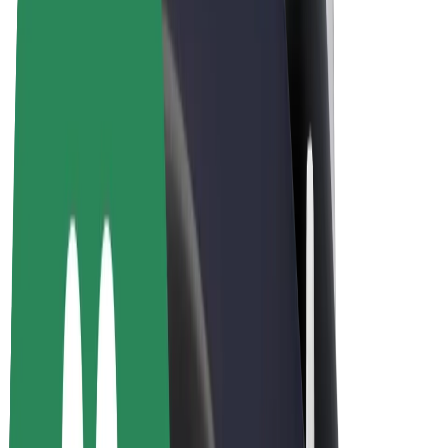
Bolt Plus
Bolt ilə pul qazanın
Sürücülər
Sürücü qazancı
Kuryerlər
Kuryer qazancı
Bolt Food təchizatçıları
Sahibkarlar
Françayzinq
Şirkət
Vakansiyalar
Bolt haqqında