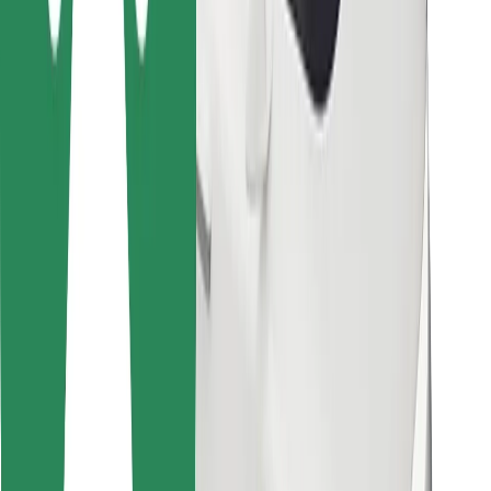
Bolt Food tətbiqini endir