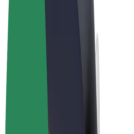
Qaydalar və Şərtlər
Məxfilik
Kukilər
© 2026 Bolt Technology OÜ
Məhsullar
Gedişlər
Skuterlər
Bolt Market
Bolt Food
Bolt Drive
Biznes üçün Bolt
Elektrikli velosipedlər