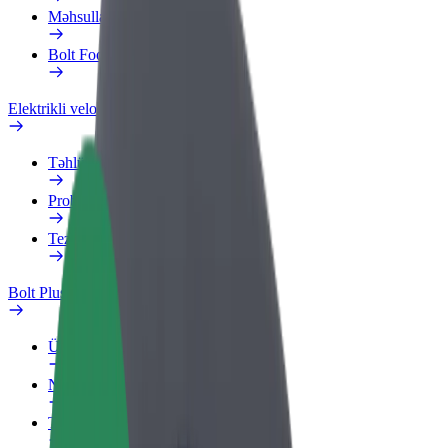
Məhsullar
Bolt Food for Business
Elektrikli velosipedlər
Təhlükəsizlik Laboratoriyası
Problemi bildir
Tez-tez verilən suallar
Bolt Plus
Üstünlüklər
Necə qoşulmalı?
Tez-tez verilən suallar