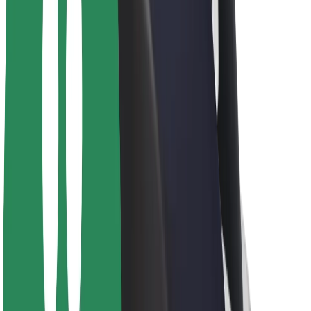
Bolt-da davamlılıq
Project Zero
Bloq
Xəbər otağı
Brend təlimatları
Missiya
İnvestorlarla əlaqələr
Rəhbərlik
Brend
Media
Urban Fondu
Təhlükəsizlik
Sərnişin təhlükəsizliyi