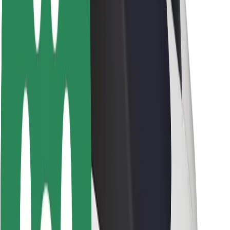
Sürücü təhlükəsizliyi
Skuter təhlükəsizliyi
Təhlükəsizlik Laboratoriyası
Şəhərlər
Məkanlar
Şəhər mühiti üçün həllər
Hava limanları
Bolt enerji doldurma stansiyaları
Dəstək
Sərnişinlər üçün
Sürücülər üçün
Kuryerlər üçün