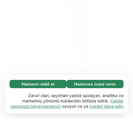
Hamısını rədd et
Hamısına icazə verin
Zəruri (65)
Zəruri kukilər əsas funksiyaları (məs. səhifə
Ətraflı
Zəruri olan, seçimləri yadda saxlayan, analtika və
naviqasiyası) işə salmaqla veb-saytımızı
marketinq yönümlü kukilərdən istifadə edirik.
Kukilər
.
haqqında bəyannaməmizi
oxuyun və ya
kukiləri idarə edin
istifadəyə yararlı etməyə kömək edir. Bu kukilər
Üstünlüklər (17)
olmadan veb-sayt düzgün işləyə bilməz.
Üstünlük kukiləri veb-saytımıza davranışını və
Ətraflı
Ətraflı öyrən
ya görünüşünü dəyişdirən məlumatları (məs.
seçdiyiniz dil və ya olduğunuz bölgə) yadda