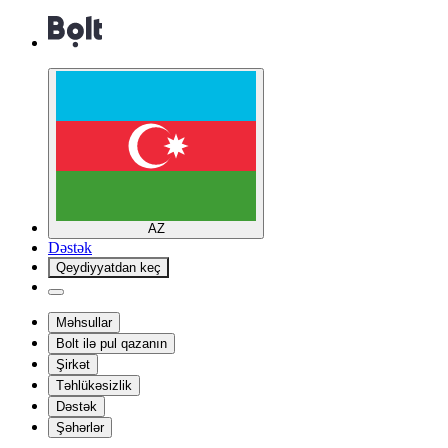
AZ
Dəstək
Qeydiyyatdan keç
Məhsullar
Bolt ilə pul qazanın
Şirkət
Təhlükəsizlik
Dəstək
Şəhərlər