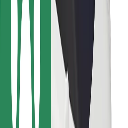
Bolt Food
Avtopark sahibləri üçün
Restoranlar üçün
Biznes üçün Bolt
Digər
Təchizatçılar
Qaydalar və Şərtlər
Kukilər
Təhlükəsizlik
Dəqiqələr ərzində gediş əldə et!
Bolt tətbiqini endir
Sevdiyiniz yeməyi tapın!