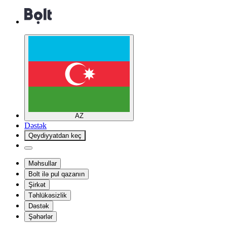
AZ
Dəstək
Qeydiyyatdan keç
Məhsullar
Bolt ilə pul qazanın
Şirkət
Təhlükəsizlik
Dəstək
Şəhərlər