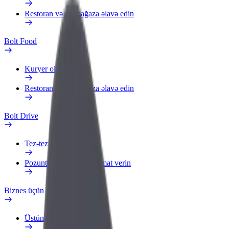
Restoran və ya mağaza əlavə edin
Bolt Food
Kuryer olun
Restoran və ya mağaza əlavə edin
Bolt Drive
Tez-tez verilən suallar
Pozuntu haqqında məlumat verin
Biznes üçün Bolt
Üstünlüklər