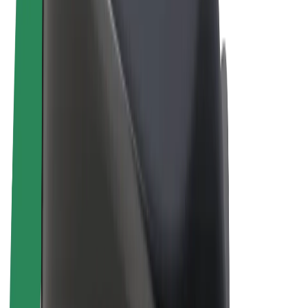
Elektrikli velosipedlər
Bolt Plus
Bolt ilə pul qazanın
Sürücülər
Sürücü qazancı
Kuryerlər
Kuryer qazancı
Bolt Food təchizatçıları
Sahibkarlar
Françayzinq
Şirkət
Vakansiyalar