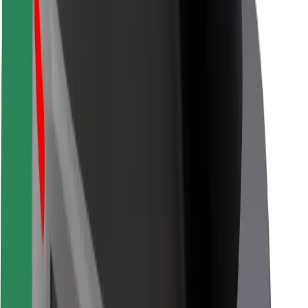
Kuryerlər üçün
Bolt Food
Avtopark sahibləri üçün
Restoranlar üçün
Biznes üçün Bolt
Digər
Təchizatçılar
Qaydalar və Şərtlər
Kukilər
Təhlükəsizlik
Dəqiqələr ərzində gediş əldə et!
Bolt tətbiqini endir