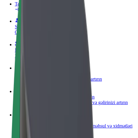
Tez-tez verilən suallar
Sürücü ol
Öz şərtlərinizə uyğun olaraq qazanın
Kuryer kimi qoşul
Yemək çatdırın və həftəlik ödəniş alın
Restoran və ya mağaza əlavə edin
Daha çox müştəri cəlb edin və satışları artırın
Avtopark sahibi kimi qeydiyyatdan keçin
Avtoparkınızı Bolt platformasına qoşun və gəlirinizi artırın
Biznes üçün Bolt
Biznesiniz üçün miqyaslandırılmış Bolt məhsul və xidmətləri