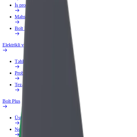
İş profili
Məhsullar
Bolt Food for Business
Elektrikli velosipedlər
Təhlükəsizlik Laboratoriyası
Problemi bildir
Tez-tez verilən suallar
Bolt Plus
Üstünlüklər
Necə qoşulmalı?