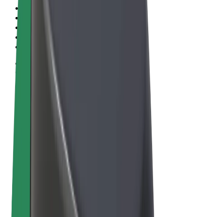
Qaydalar və Şərtlər
Məxfilik
Kukilər
© 2026 Bolt Technology OÜ
Məhsullar
Gedişlər
Skuterlər
Bolt Market
Bolt Food
Bolt Drive
Biznes üçün Bolt