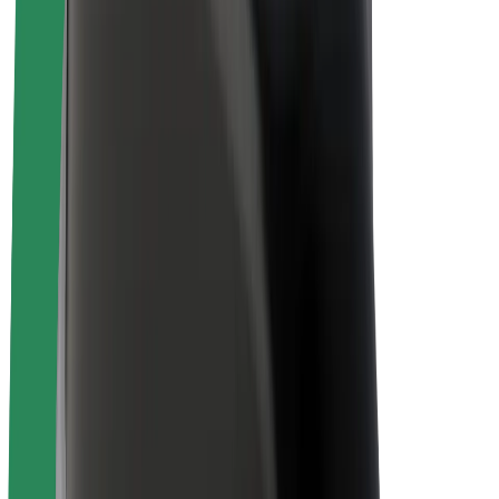
Bolt haqqında
Bolt-da davamlılıq
Project Zero
Bloq
Xəbər otağı
Brend təlimatları
Missiya
İnvestorlarla əlaqələr
Rəhbərlik
Brend
Media
Urban Fondu
Təhlükəsizlik