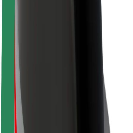
Sərnişin təhlükəsizliyi
Sürücü təhlükəsizliyi
Skuter təhlükəsizliyi
Təhlükəsizlik Laboratoriyası
Şəhərlər
Məkanlar
Şəhər mühiti üçün həllər
Hava limanları
Bolt enerji doldurma stansiyaları
Dəstək
Sərnişinlər üçün
Sürücülər üçün