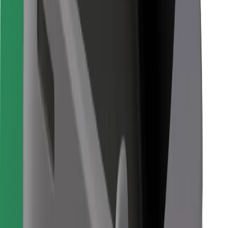
Sevdiyiniz yeməyi tapın!
Bolt Food tətbiqini endir