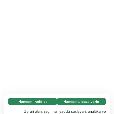
Hamısını rədd et
Hamısına icazə verin
Zəruri (65)
Zəruri kukilər əsas funksiyaları (məs. səhifə
Ətraflı
Zəruri olan, seçimləri yadda saxlayan, analtika və