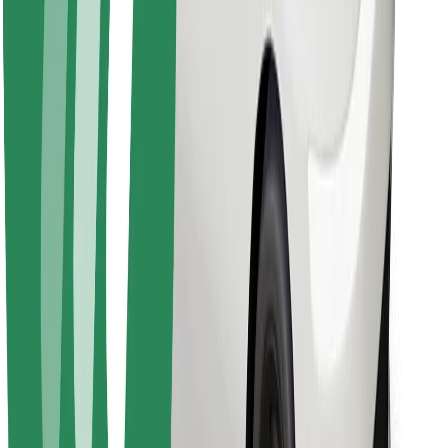
Sevdiyiniz yeməyi tapın!
Bolt Food tətbiqini endir