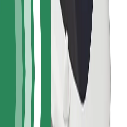
Sərnişin təhlükəsizliyi
Sürücü təhlükəsizliyi
Skuter təhlükəsizliyi
Təhlükəsizlik Laboratoriyası
Şəhərlər
Məkanlar
Şəhər mühiti üçün həllər
Hava limanları
Bolt enerji doldurma stansiyaları
Dəstək
Sərnişinlər üçün
Sürücülər üçün