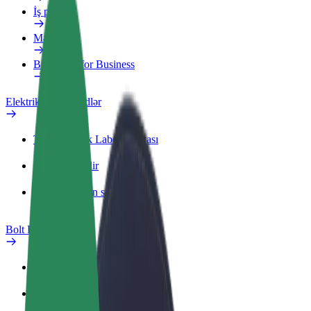
İş profili
Məhsullar
Bolt Food for Business
Elektrikli velosipedlər
Təhlükəsizlik Laboratoriyası
Problemi bildir
Tez-tez verilən suallar
Bolt Plus
Üstünlüklər
Necə qoşulmalı?