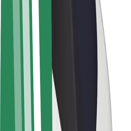
Bolt haqqında
Bolt-da davamlılıq
Project Zero
Bloq
Xəbər otağı
Brend təlimatları
Missiya
İnvestorlarla əlaqələr
Rəhbərlik
Brend
Media
Urban Fondu
Təhlükəsizlik