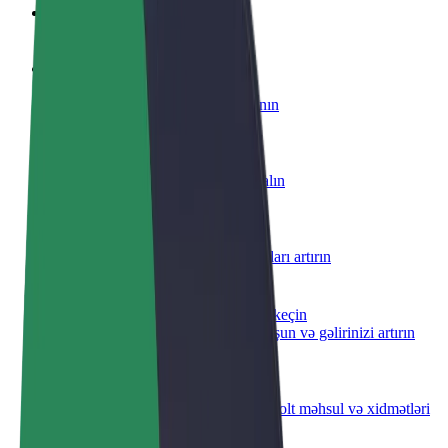
Tez-tez verilən suallar
Sürücü ol
Öz şərtlərinizə uyğun olaraq qazanın
Kuryer kimi qoşul
Yemək çatdırın və həftəlik ödəniş alın
Restoran və ya mağaza əlavə edin
Daha çox müştəri cəlb edin və satışları artırın
Avtopark sahibi kimi qeydiyyatdan keçin
Avtoparkınızı Bolt platformasına qoşun və gəlirinizi artırın
Biznes üçün Bolt
Biznesiniz üçün miqyaslandırılmış Bolt məhsul və xidmətləri