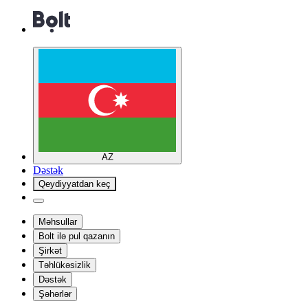
AZ
Dəstək
Qeydiyyatdan keç
Məhsullar
Bolt ilə pul qazanın
Şirkət
Təhlükəsizlik
Dəstək
Şəhərlər