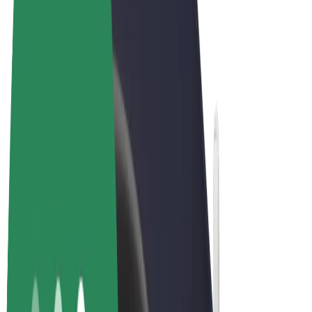
Qaydalar və Şərtlər
Məxfilik
Kukilər
© 2026 Bolt Technology OÜ
Məhsullar
Gedişlər
Skuterlər
Bolt Market
Bolt Food
Bolt Drive
Biznes üçün Bolt