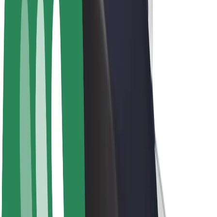
Elektrikli velosipedlər
Bolt Plus
Bolt ilə pul qazanın
Sürücülər
Sürücü qazancı
Kuryerlər
Kuryer qazancı
Bolt Food təchizatçıları
Sahibkarlar
Françayzinq
Şirkət
Vakansiyalar