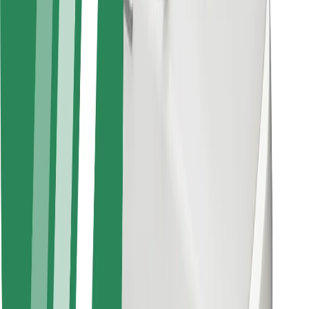
Kuryerlər üçün
Bolt Food
Avtopark sahibləri üçün
Restoranlar üçün
Biznes üçün Bolt
Digər
Təchizatçılar
Qaydalar və Şərtlər
Kukilər
Təhlükəsizlik
Dəqiqələr ərzində gediş əldə et!
Bolt tətbiqini endir