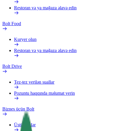
Restoran və ya mağaza əlavə edin
Bolt Food
Kuryer olun
Restoran və ya mağaza əlavə edin
Bolt Drive
Tez-tez verilən suallar
Pozuntu haqqında məlumat verin
Biznes üçün Bolt
Üstünlüklər