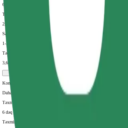
6 dəq
Təxmini məsafə
2,2 km
Sərnişin
1-3
Təxmini qiymət
3,60 €
Komfort
Daha geniş salon və baqaj yeri olan daha böyükölçülü avtomobillər
Təxmini səfər vaxtı
6 dəq
Təxmini məsafə