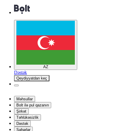
AZ
Dəstək
Qeydiyyatdan keç
Məhsullar
Bolt ilə pul qazanın
Şirkət
Təhlükəsizlik
Dəstək
Şəhərlər