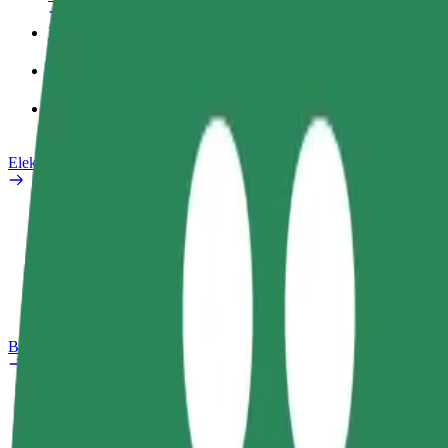
İş profili
Məhsullar
Bolt Food for Business
Elektrikli velosipedlər
Təhlükəsizlik Laboratoriyası
Problemi bildir
Tez-tez verilən suallar
Bolt Plus
Üstünlüklər
Necə qoşulmalı?