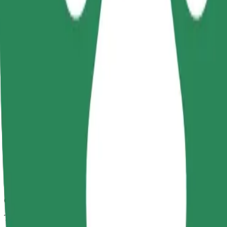
Gündəlik, orta ölçülü avtomobillərdə etibarlı gedişlər.
Təxmini səfər vaxtı
6 dəq
Təxmini məsafə
2,2 km
Sərnişin
1-4
Təxmini qiymət
3,60 €
Uşaq oturacağı
Qoşqulu uşaq oturacağı 2-6 yaş arası (təxminən 10-30 kq) uşaqlar üçün
Təxmini səfər vaxtı