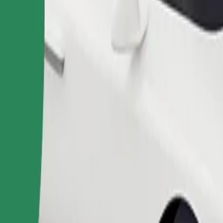
Gediş sifariş et
 təhlükəsiz gediş təmin edir. Dəqiq yaş, çəki və boy məhdudiyyətləri ü