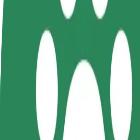
Tez-tez verilən suallar
Sürücü ol
Kuryer kimi qoşul
Restora
Öz şərtlərinizə uyğun
Yemək çatdırın və həftəlik
edin
olaraq qazanın
ödəniş alın
Daha ço
satışları
Astri keskus – Narva border checkpoint istiqamətində
Astri keskus nöqtəsindən Narva border checkpoint nöqtəsinə çatmağın 
Bu ünvandan
Astri keskus
Bu ünvana
Narva border checkpoint
Rahatlıq və komfort bir neçə toxunuşla əlinizdə!
Bolt