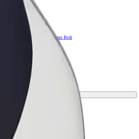
znes üçün Bolt
znesiniz üçün miqyaslandırılmış Bolt
hsul və xidmətləri
ən mükəmməl gedişi tapın.