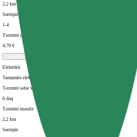
2,2 km
Sərnişin
1-4
Təxmini qiymət
4,70 €
Elektrikli
Tamamilə elektriklə işləyən avtomobillərdə səmərəli gedişlər
Təxmini səfər vaxtı
6 dəq
Təxmini məsafə
2,2 km
Sərnişin