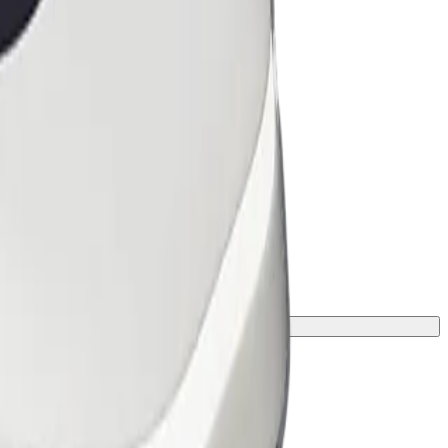
çün sürücü ilə əlaqə saxlayın.