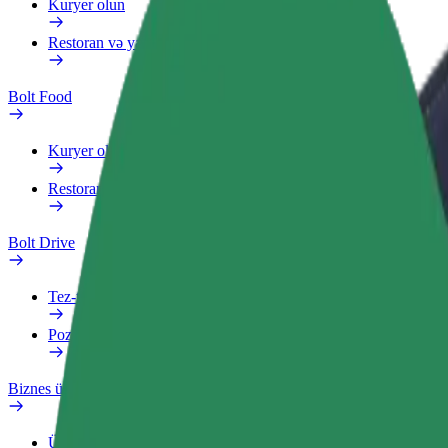
Kuryer olun
Restoran və ya mağaza əlavə edin
Bolt Food
Kuryer olun
Restoran və ya mağaza əlavə edin
Bolt Drive
Tez-tez verilən suallar
Pozuntu haqqında məlumat verin
Biznes üçün Bolt
Üstünlüklər