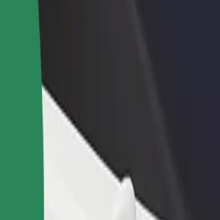
n və ya mağaza əlavə
Avtopark sahibi kimi qeydiyyatdan keçin
Bi
Avtoparkınızı Bolt platformasına qoşun və
Bi
x müştəri cəlb edin və
gəlirinizi artırın
mə
 artırın
 necə səfər etmək olar?
ən yaxşı yolunu axtarırsınız? Xidmətlərimizi araşdırın və sizin üçün 
Tətbiqi endir