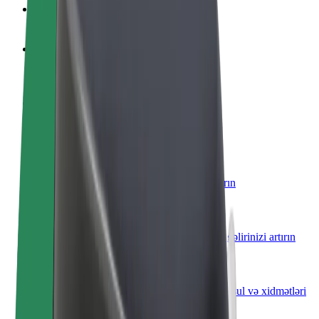
Tez-tez verilən suallar
Sürücü ol
Öz şərtlərinizə uyğun olaraq qazanın
Kuryer kimi qoşul
Yemək çatdırın və həftəlik ödəniş alın
Restoran və ya mağaza əlavə edin
Daha çox müştəri cəlb edin və satışları artırın
Avtopark sahibi kimi qeydiyyatdan keçin
Avtoparkınızı Bolt platformasına qoşun və gəlirinizi artırın
Biznes üçün Bolt
Biznesiniz üçün miqyaslandırılmış Bolt məhsul və xidmətləri