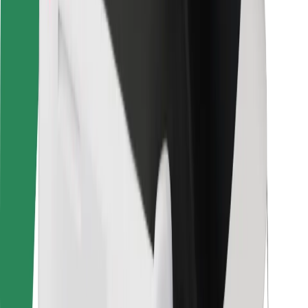
Sərnişin təhlükəsizliyi
Sürücü təhlükəsizliyi
Skuter təhlükəsizliyi
Təhlükəsizlik Laboratoriyası
Şəhərlər
Məkanlar
Şəhər mühiti üçün həllər
Hava limanları
Bolt enerji doldurma stansiyaları
Dəstək
Sərnişinlər üçün
Sürücülər üçün