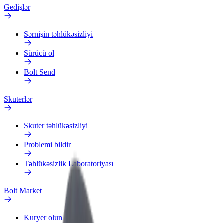
Gedişlər
Sərnişin təhlükəsizliyi
Sürücü ol
Bolt Send
Skuterlər
Skuter təhlükəsizliyi
Problemi bildir
Təhlükəsizlik Laboratoriyası
Bolt Market
Kuryer olun