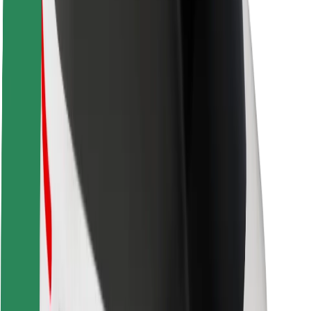
Bolt haqqında
Bolt-da davamlılıq
Project Zero
Bloq
Xəbər otağı
Brend təlimatları
Missiya
İnvestorlarla əlaqələr
Rəhbərlik
Brend
Media
Urban Fondu
Təhlükəsizlik