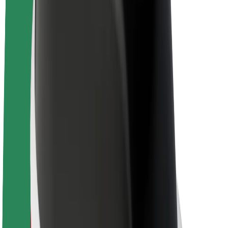
Elektrikli velosipedlər
Bolt Plus
Bolt ilə pul qazanın
Sürücülər
Sürücü qazancı
Kuryerlər
Kuryer qazancı
Bolt Food təchizatçıları
Sahibkarlar
Françayzinq
Şirkət
Vakansiyalar