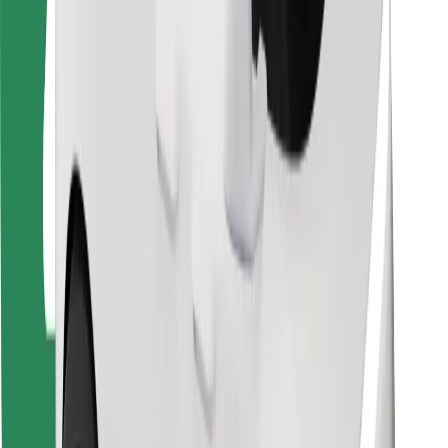
Kuryerlər üçün
Bolt Food
Avtopark sahibləri üçün
Restoranlar üçün
Biznes üçün Bolt
Digər
Təchizatçılar
Qaydalar və Şərtlər
Kukilər
Təhlükəsizlik
Dəqiqələr ərzində gediş əldə et!
Bolt tətbiqini endir