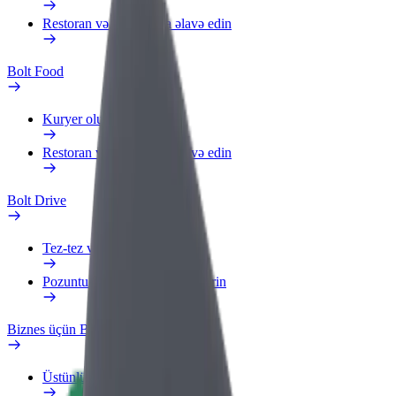
Restoran və ya mağaza əlavə edin
Bolt Food
Kuryer olun
Restoran və ya mağaza əlavə edin
Bolt Drive
Tez-tez verilən suallar
Pozuntu haqqında məlumat verin
Biznes üçün Bolt
Üstünlüklər