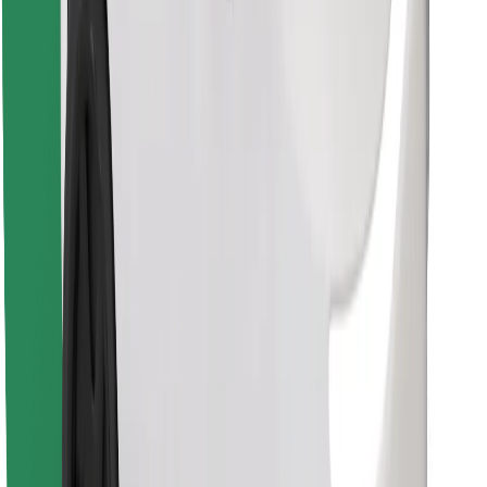
Sevdiyiniz yeməyi tapın!
Bolt Food tətbiqini endir