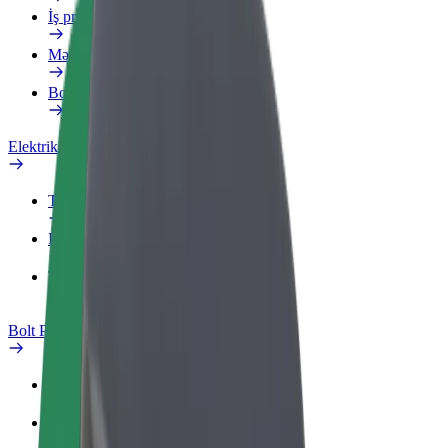
İş profili
Məhsullar
Bolt Food for Business
Elektrikli velosipedlər
Təhlükəsizlik Laboratoriyası
Problemi bildir
Tez-tez verilən suallar
Bolt Plus
Üstünlüklər
Necə qoşulmalı?