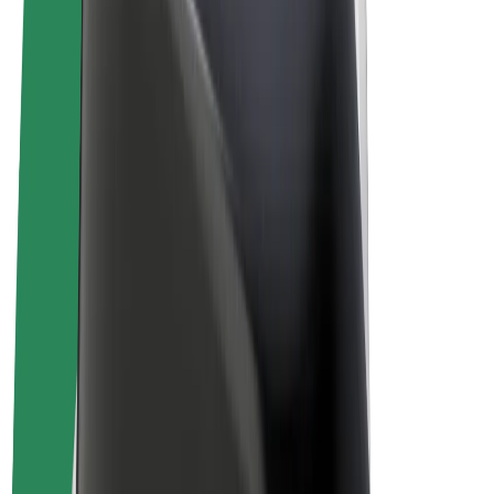
Qaydalar və Şərtlər
Məxfilik
Kukilər
© 2026 Bolt Technology OÜ
Məhsullar
Gedişlər
Skuterlər
Bolt Market
Bolt Food
Bolt Drive
Biznes üçün Bolt