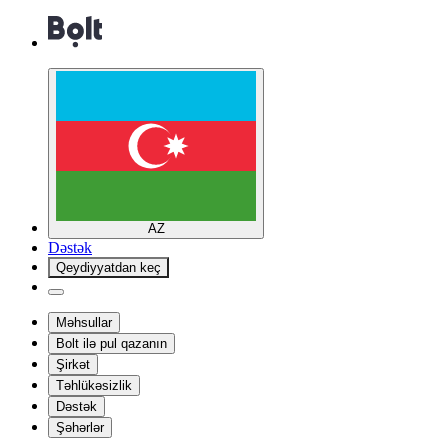
AZ
Dəstək
Qeydiyyatdan keç
Məhsullar
Bolt ilə pul qazanın
Şirkət
Təhlükəsizlik
Dəstək
Şəhərlər