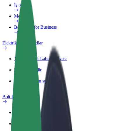
İş profili
Məhsullar
Bolt Food for Business
Elektrikli velosipedlər
Təhlükəsizlik Laboratoriyası
Problemi bildir
Tez-tez verilən suallar
Bolt Plus
Üstünlüklər
Necə qoşulmalı?