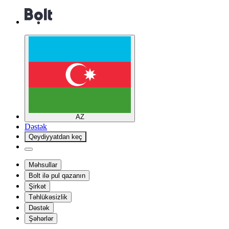
AZ
Dəstək
Qeydiyyatdan keç
Məhsullar
Bolt ilə pul qazanın
Şirkət
Təhlükəsizlik
Dəstək
Şəhərlər