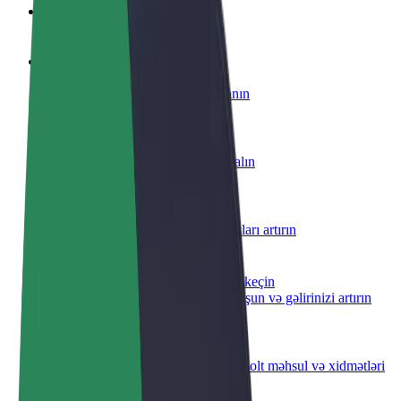
Tez-tez verilən suallar
Sürücü ol
Öz şərtlərinizə uyğun olaraq qazanın
Kuryer kimi qoşul
Yemək çatdırın və həftəlik ödəniş alın
Restoran və ya mağaza əlavə edin
Daha çox müştəri cəlb edin və satışları artırın
Avtopark sahibi kimi qeydiyyatdan keçin
Avtoparkınızı Bolt platformasına qoşun və gəlirinizi artırın
Biznes üçün Bolt
Biznesiniz üçün miqyaslandırılmış Bolt məhsul və xidmətləri