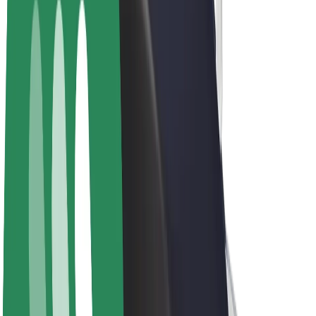
Elektrikli velosipedlər
Bolt Plus
Bolt ilə pul qazanın
Sürücülər
Sürücü qazancı
Kuryerlər
Kuryer qazancı
Bolt Food təchizatçıları
Sahibkarlar
Françayzinq
Şirkət
Vakansiyalar