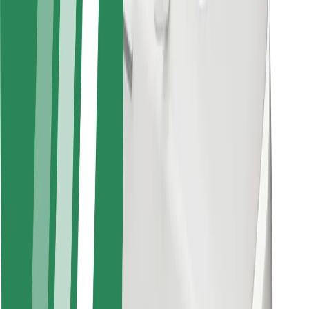
Kuryerlər üçün
Bolt Food
Avtopark sahibləri üçün
Restoranlar üçün
Biznes üçün Bolt
Digər
Təchizatçılar
Qaydalar və Şərtlər
Kukilər
Təhlükəsizlik
Dəqiqələr ərzində gediş əldə et!
Bolt tətbiqini endir