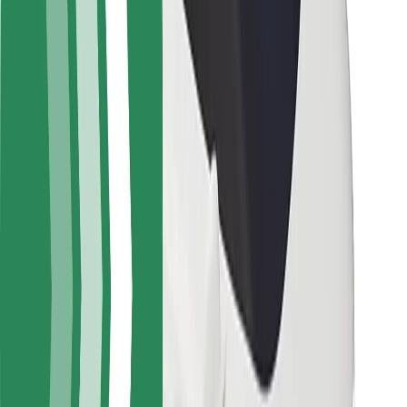
Sərnişin təhlükəsizliyi
Sürücü təhlükəsizliyi
Skuter təhlükəsizliyi
Təhlükəsizlik Laboratoriyası
Şəhərlər
Məkanlar
Şəhər mühiti üçün həllər
Hava limanları
Bolt enerji doldurma stansiyaları
Dəstək
Sərnişinlər üçün
Sürücülər üçün