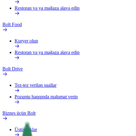
Restoran və ya mağaza əlavə edin
Bolt Food
Kuryer olun
Restoran və ya mağaza əlavə edin
Bolt Drive
Tez-tez verilən suallar
Pozuntu haqqında məlumat verin
Biznes üçün Bolt
Üstünlüklər