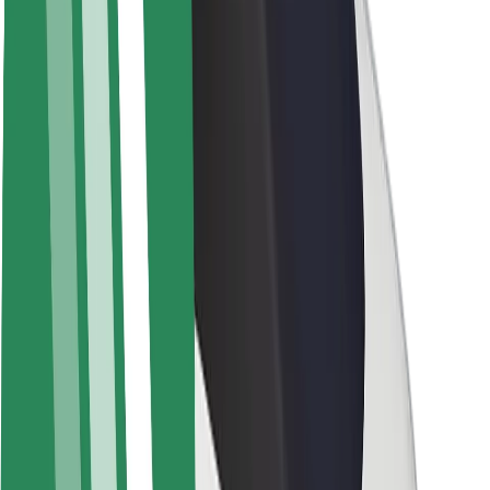
Bolt haqqında
Bolt-da davamlılıq
Project Zero
Bloq
Xəbər otağı
Brend təlimatları
Missiya
İnvestorlarla əlaqələr
Rəhbərlik
Brend
Media
Urban Fondu
Təhlükəsizlik