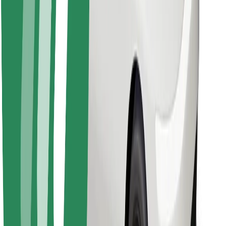
Sevdiyiniz yeməyi tapın!
Bolt Food tətbiqini endir