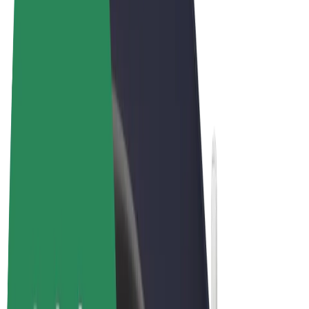
Qaydalar və Şərtlər
Məxfilik
Kukilər
© 2026 Bolt Technology OÜ
Məhsullar
Gedişlər
Skuterlər
Bolt Market
Bolt Food
Bolt Drive
Biznes üçün Bolt