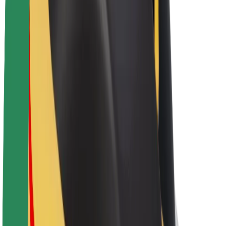
Bolt haqqında
Bolt-da davamlılıq
Project Zero
Bloq
Xəbər otağı
Brend təlimatları
Missiya
İnvestorlarla əlaqələr
Rəhbərlik
Brend
Media
Urban Fondu
Təhlükəsizlik