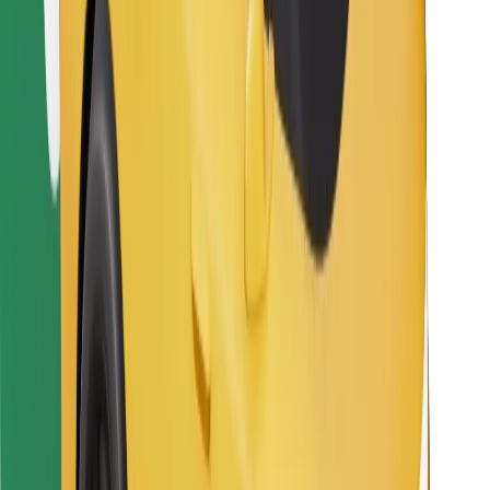
Sevdiyiniz yeməyi tapın!
Bolt Food tətbiqini endir