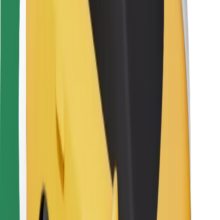
Kuryerlər üçün
Bolt Food
Avtopark sahibləri üçün
Restoranlar üçün
Biznes üçün Bolt
Digər
Təchizatçılar
Qaydalar və Şərtlər
Kukilər
Təhlükəsizlik
Dəqiqələr ərzində gediş əldə et!
Bolt tətbiqini endir