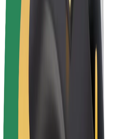
Elektrikli velosipedlər
Bolt Plus
Bolt ilə pul qazanın
Sürücülər
Sürücü qazancı
Kuryerlər
Kuryer qazancı
Bolt Food təchizatçıları
Sahibkarlar
Françayzinq
Şirkət
Vakansiyalar