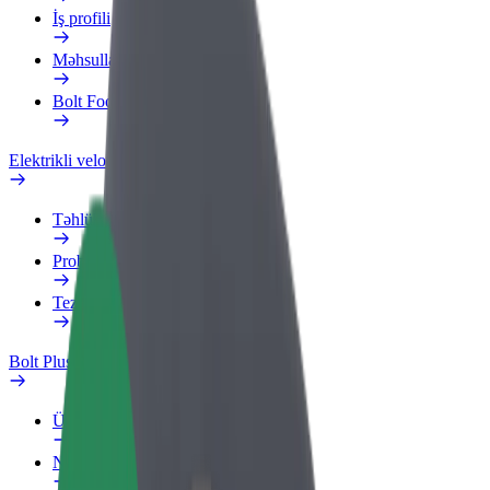
İş profili
Məhsullar
Bolt Food for Business
Elektrikli velosipedlər
Təhlükəsizlik Laboratoriyası
Problemi bildir
Tez-tez verilən suallar
Bolt Plus
Üstünlüklər
Necə qoşulmalı?