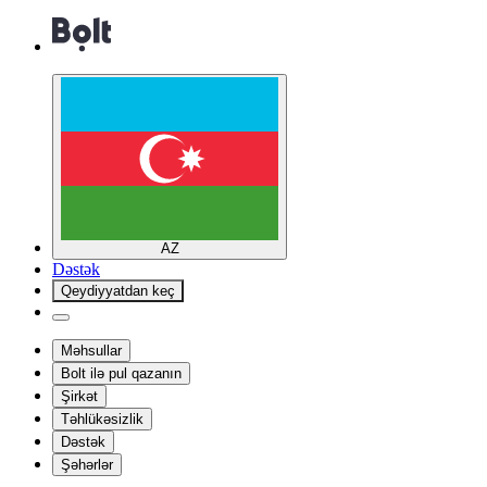
AZ
Dəstək
Qeydiyyatdan keç
Məhsullar
Bolt ilə pul qazanın
Şirkət
Təhlükəsizlik
Dəstək
Şəhərlər