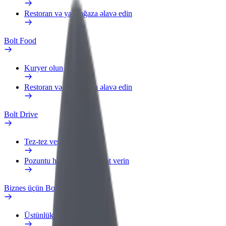
Restoran və ya mağaza əlavə edin
Bolt Food
Kuryer olun
Restoran və ya mağaza əlavə edin
Bolt Drive
Tez-tez verilən suallar
Pozuntu haqqında məlumat verin
Biznes üçün Bolt
Üstünlüklər