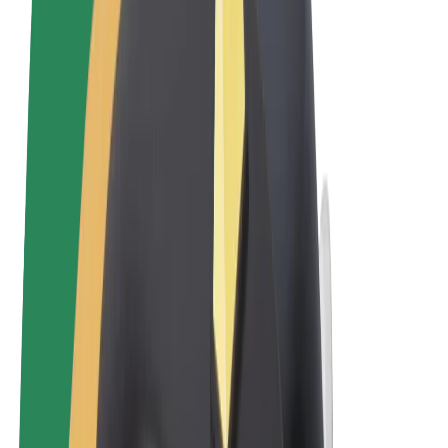
Qaydalar və Şərtlər
Məxfilik
Kukilər
© 2026 Bolt Technology OÜ
Məhsullar
Gedişlər
Skuterlər
Bolt Market
Bolt Food
Bolt Drive
Biznes üçün Bolt