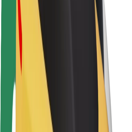
Sərnişin təhlükəsizliyi
Sürücü təhlükəsizliyi
Skuter təhlükəsizliyi
Təhlükəsizlik Laboratoriyası
Şəhərlər
Məkanlar
Şəhər mühiti üçün həllər
Hava limanları
Bolt enerji doldurma stansiyaları
Dəstək
Sərnişinlər üçün
Sürücülər üçün