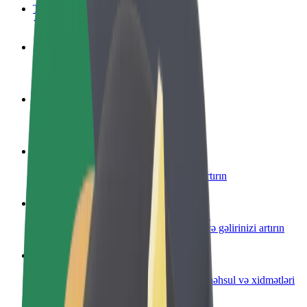
Tez-tez verilən suallar
Sürücü ol
Öz şərtlərinizə uyğun olaraq qazanın
Kuryer kimi qoşul
Yemək çatdırın və həftəlik ödəniş alın
Restoran və ya mağaza əlavə edin
Daha çox müştəri cəlb edin və satışları artırın
Avtopark sahibi kimi qeydiyyatdan keçin
Avtoparkınızı Bolt platformasına qoşun və gəlirinizi artırın
Biznes üçün Bolt
Biznesiniz üçün miqyaslandırılmış Bolt məhsul və xidmətləri