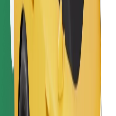
Sevdiyiniz yeməyi tapın!
Bolt Food tətbiqini endir