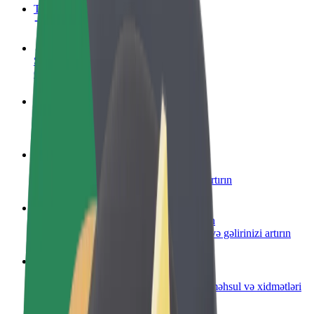
Tez-tez verilən suallar
Sürücü ol
Öz şərtlərinizə uyğun olaraq qazanın
Kuryer kimi qoşul
Yemək çatdırın və həftəlik ödəniş alın
Restoran və ya mağaza əlavə edin
Daha çox müştəri cəlb edin və satışları artırın
Avtopark sahibi kimi qeydiyyatdan keçin
Avtoparkınızı Bolt platformasına qoşun və gəlirinizi artırın
Biznes üçün Bolt
Biznesiniz üçün miqyaslandırılmış Bolt məhsul və xidmətləri