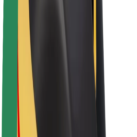
Bolt haqqında
Bolt-da davamlılıq
Project Zero
Bloq
Xəbər otağı
Brend təlimatları
Missiya
İnvestorlarla əlaqələr
Rəhbərlik
Brend
Media
Urban Fondu
Təhlükəsizlik