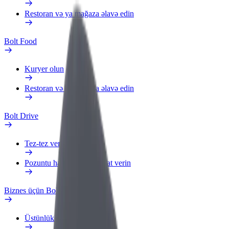
Restoran və ya mağaza əlavə edin
Bolt Food
Kuryer olun
Restoran və ya mağaza əlavə edin
Bolt Drive
Tez-tez verilən suallar
Pozuntu haqqında məlumat verin
Biznes üçün Bolt
Üstünlüklər