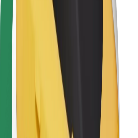
Kuryerlər üçün
Bolt Food
Avtopark sahibləri üçün
Restoranlar üçün
Biznes üçün Bolt
Digər
Təchizatçılar
Qaydalar və Şərtlər
Kukilər
Təhlükəsizlik
Dəqiqələr ərzində gediş əldə et!
Bolt tətbiqini endir