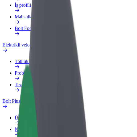
İş profili
Məhsullar
Bolt Food for Business
Elektrikli velosipedlər
Təhlükəsizlik Laboratoriyası
Problemi bildir
Tez-tez verilən suallar
Bolt Plus
Üstünlüklər
Necə qoşulmalı?