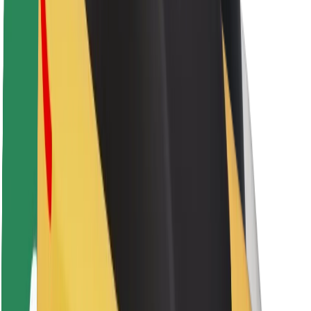
Sərnişin təhlükəsizliyi
Sürücü təhlükəsizliyi
Skuter təhlükəsizliyi
Təhlükəsizlik Laboratoriyası
Şəhərlər
Məkanlar
Şəhər mühiti üçün həllər
Hava limanları
Bolt enerji doldurma stansiyaları
Dəstək
Sərnişinlər üçün
Sürücülər üçün