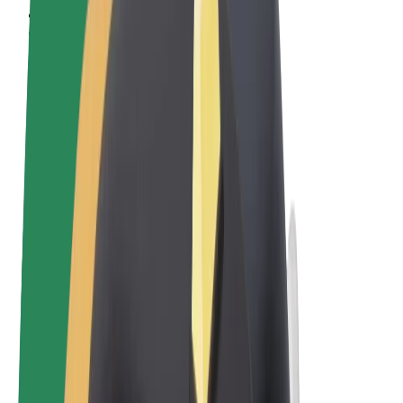
Qaydalar və Şərtlər
Məxfilik
Kukilər
© 2026 Bolt Technology OÜ
Məhsullar
Gedişlər
Skuterlər
Bolt Market
Bolt Food
Bolt Drive
Biznes üçün Bolt