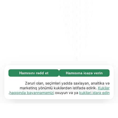
Hamısını rədd et
Hamısına icazə verin
Zəruri (65)
Zəruri kukilər əsas funksiyaları (məs. səhifə
Ətraflı
Zəruri olan, seçimləri yadda saxlayan, analtika və
naviqasiyası) işə salmaqla veb-saytımızı
marketinq yönümlü kukilərdən istifadə edirik.
Kukilər
.
haqqında bəyannaməmizi
oxuyun və ya
kukiləri idarə edin
istifadəyə yararlı etməyə kömək edir. Bu kukilər
Üstünlüklər (17)
olmadan veb-sayt düzgün işləyə bilməz.
Üstünlük kukiləri veb-saytımıza davranışını və
Ətraflı
Ətraflı öyrən
ya görünüşünü dəyişdirən məlumatları (məs.
seçdiyiniz dil və ya olduğunuz bölgə) yadda
Statistik (63)