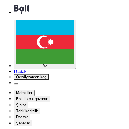
AZ
Dəstək
Qeydiyyatdan keç
Məhsullar
Bolt ilə pul qazanın
Şirkət
Təhlükəsizlik
Dəstək
Şəhərlər