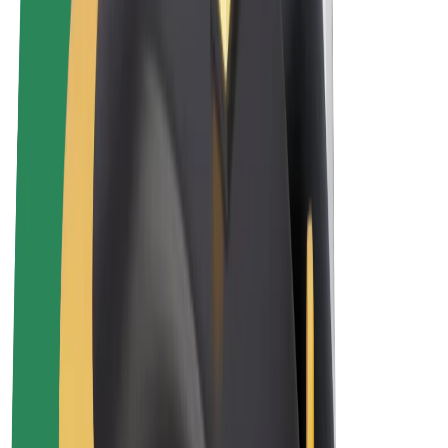
Elektrikli velosipedlər
Bolt Plus
Bolt ilə pul qazanın
Sürücülər
Sürücü qazancı
Kuryerlər
Kuryer qazancı
Bolt Food təchizatçıları
Sahibkarlar
Françayzinq
Şirkət
Vakansiyalar