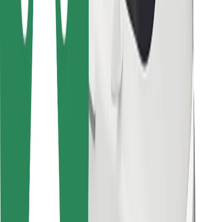
Kuryerlər üçün
Bolt Food
Avtopark sahibləri üçün
Restoranlar üçün
Biznes üçün Bolt
Digər
Təchizatçılar
Qaydalar və Şərtlər
Kukilər
Təhlükəsizlik
Dəqiqələr ərzində gediş əldə et!
Bolt tətbiqini endir