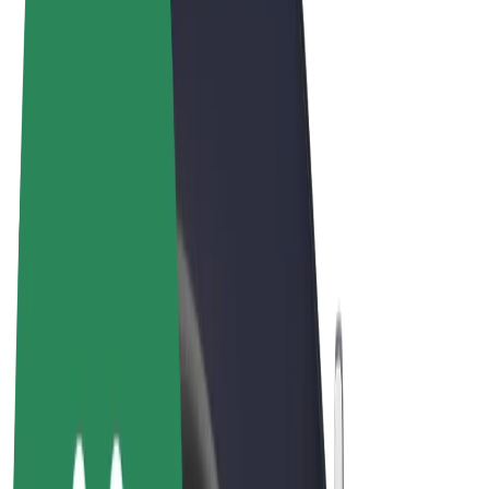
Qaydalar və Şərtlər
Məxfilik
Kukilər
© 2026 Bolt Technology OÜ
Məhsullar
Gedişlər
Skuterlər
Bolt Market
Bolt Food
Bolt Drive
Biznes üçün Bolt