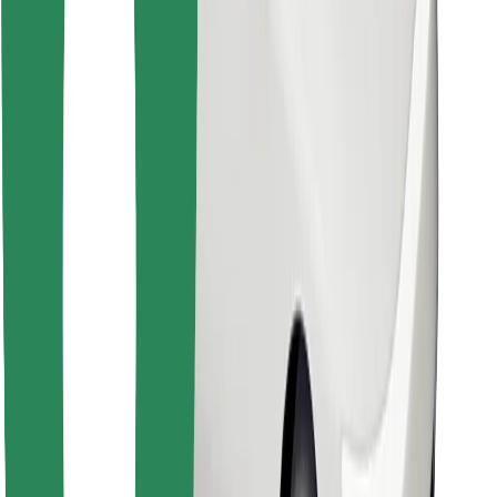
Sevdiyiniz yeməyi tapın!
Bolt Food tətbiqini endir