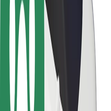
Sərnişin təhlükəsizliyi
Sürücü təhlükəsizliyi
Skuter təhlükəsizliyi
Təhlükəsizlik Laboratoriyası
Şəhərlər
Məkanlar
Şəhər mühiti üçün həllər
Hava limanları
Bolt enerji doldurma stansiyaları
Dəstək
Sərnişinlər üçün
Sürücülər üçün