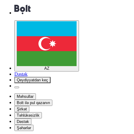
AZ
Dəstək
Qeydiyyatdan keç
Məhsullar
Bolt ilə pul qazanın
Şirkət
Təhlükəsizlik
Dəstək
Şəhərlər