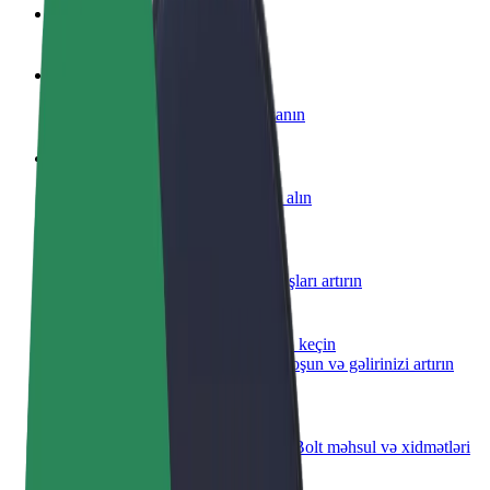
Tez-tez verilən suallar
Sürücü ol
Öz şərtlərinizə uyğun olaraq qazanın
Kuryer kimi qoşul
Yemək çatdırın və həftəlik ödəniş alın
Restoran və ya mağaza əlavə edin
Daha çox müştəri cəlb edin və satışları artırın
Avtopark sahibi kimi qeydiyyatdan keçin
Avtoparkınızı Bolt platformasına qoşun və gəlirinizi artırın
Biznes üçün Bolt
Biznesiniz üçün miqyaslandırılmış Bolt məhsul və xidmətləri