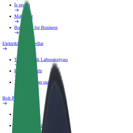
İş profili
Məhsullar
Bolt Food for Business
Elektrikli velosipedlər
Təhlükəsizlik Laboratoriyası
Problemi bildir
Tez-tez verilən suallar
Bolt Plus
Üstünlüklər
Necə qoşulmalı?