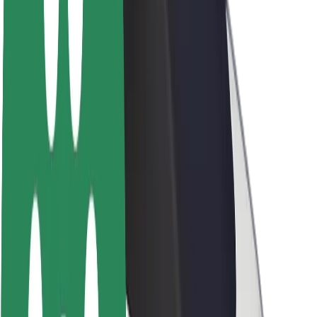
Bolt haqqında
Bolt-da davamlılıq
Project Zero
Bloq
Xəbər otağı
Brend təlimatları
Missiya
İnvestorlarla əlaqələr
Rəhbərlik
Brend
Media
Urban Fondu
Təhlükəsizlik