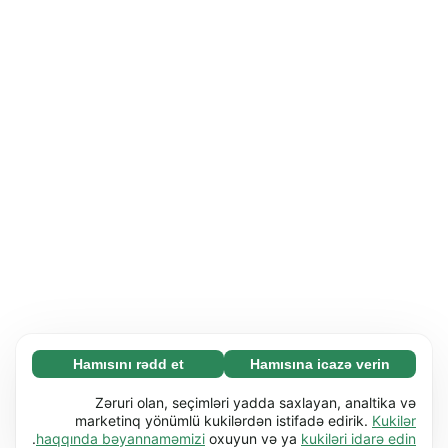
Hamısını rədd et
Hamısına icazə verin
Zəruri (65)
Zəruri kukilər əsas funksiyaları (məs. səhifə
Ətraflı
Zəruri olan, seçimləri yadda saxlayan, analtika və
naviqasiyası) işə salmaqla veb-saytımızı
marketinq yönümlü kukilərdən istifadə edirik.
Kukilər
.
haqqında bəyannaməmizi
oxuyun və ya
kukiləri idarə edin
istifadəyə yararlı etməyə kömək edir. Bu kukilər