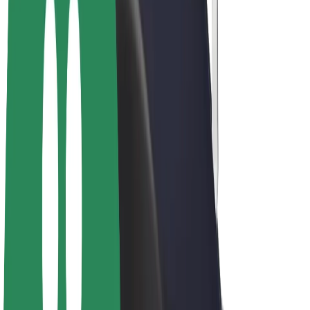
Elektrikli velosipedlər
Bolt Plus
Bolt ilə pul qazanın
Sürücülər
Sürücü qazancı
Kuryerlər
Kuryer qazancı
Bolt Food təchizatçıları
Sahibkarlar
Françayzinq
Şirkət
Vakansiyalar