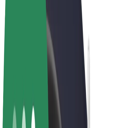
Qaydalar və Şərtlər
Məxfilik
Kukilər
© 2026 Bolt Technology OÜ
Məhsullar
Gedişlər
Skuterlər
Bolt Market
Bolt Food
Bolt Drive
Biznes üçün Bolt