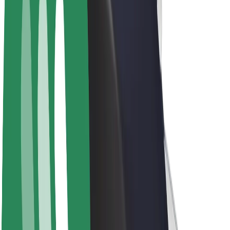
Elektrikli velosipedlər
Bolt Plus
Bolt ilə pul qazanın
Sürücülər
Sürücü qazancı
Kuryerlər
Kuryer qazancı
Bolt Food təchizatçıları
Sahibkarlar
Françayzinq
Şirkət
Vakansiyalar