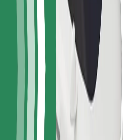
Sərnişin təhlükəsizliyi
Sürücü təhlükəsizliyi
Skuter təhlükəsizliyi
Təhlükəsizlik Laboratoriyası
Şəhərlər
Məkanlar
Şəhər mühiti üçün həllər
Hava limanları
Bolt enerji doldurma stansiyaları
Dəstək
Sərnişinlər üçün
Sürücülər üçün