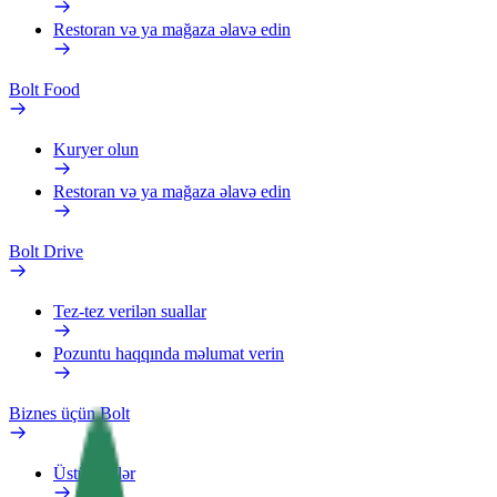
Restoran və ya mağaza əlavə edin
Bolt Food
Kuryer olun
Restoran və ya mağaza əlavə edin
Bolt Drive
Tez-tez verilən suallar
Pozuntu haqqında məlumat verin
Biznes üçün Bolt
Üstünlüklər