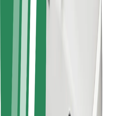
Kuryerlər üçün
Bolt Food
Avtopark sahibləri üçün
Restoranlar üçün
Biznes üçün Bolt
Digər
Təchizatçılar
Qaydalar və Şərtlər
Kukilər
Təhlükəsizlik
Dəqiqələr ərzində gediş əldə et!
Bolt tətbiqini endir