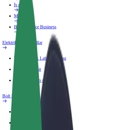
İş profili
Məhsullar
Bolt Food for Business
Elektrikli velosipedlər
Təhlükəsizlik Laboratoriyası
Problemi bildir
Tez-tez verilən suallar
Bolt Plus
Üstünlüklər
Necə qoşulmalı?