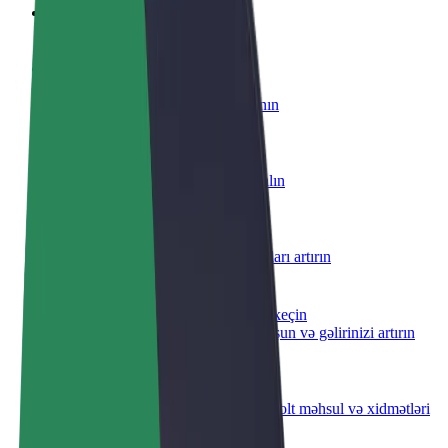
Tez-tez verilən suallar
Sürücü ol
Öz şərtlərinizə uyğun olaraq qazanın
Kuryer kimi qoşul
Yemək çatdırın və həftəlik ödəniş alın
Restoran və ya mağaza əlavə edin
Daha çox müştəri cəlb edin və satışları artırın
Avtopark sahibi kimi qeydiyyatdan keçin
Avtoparkınızı Bolt platformasına qoşun və gəlirinizi artırın
Biznes üçün Bolt
Biznesiniz üçün miqyaslandırılmış Bolt məhsul və xidmətləri