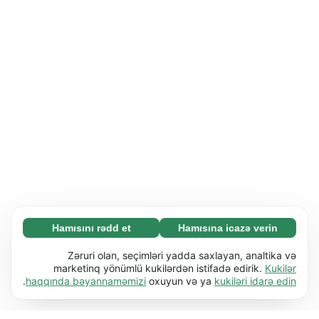
Hamısını rədd et
Hamısına icazə verin
Zəruri (65)
Zəruri kukilər əsas funksiyaları (məs. səhifə
Ətraflı
Zəruri olan, seçimləri yadda saxlayan, analtika və
naviqasiyası) işə salmaqla veb-saytımızı
marketinq yönümlü kukilərdən istifadə edirik.
Kukilər
.
haqqında bəyannaməmizi
oxuyun və ya
kukiləri idarə edin
istifadəyə yararlı etməyə kömək edir. Bu kukilər
Üstünlüklər (17)
olmadan veb-sayt düzgün işləyə bilməz.
Üstünlük kukiləri veb-saytımıza davranışını və
Ətraflı
Ətraflı öyrən