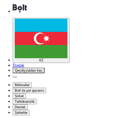
AZ
Dəstək
Qeydiyyatdan keç
Məhsullar
Bolt ilə pul qazanın
Şirkət
Təhlükəsizlik
Dəstək
Şəhərlər