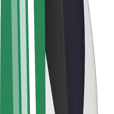
Bolt haqqında
Bolt-da davamlılıq
Project Zero
Bloq
Xəbər otağı
Brend təlimatları
Missiya
İnvestorlarla əlaqələr
Rəhbərlik
Brend
Media
Urban Fondu
Təhlükəsizlik