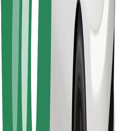
Sevdiyiniz yeməyi tapın!
Bolt Food tətbiqini endir