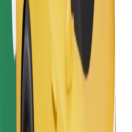
Bolt Food tətbiqini endir