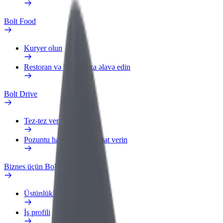
Bolt Food
Kuryer olun
Restoran və ya mağaza əlavə edin
Bolt Drive
Tez-tez verilən suallar
Pozuntu haqqında məlumat verin
Biznes üçün Bolt
Üstünlüklər
İş profili