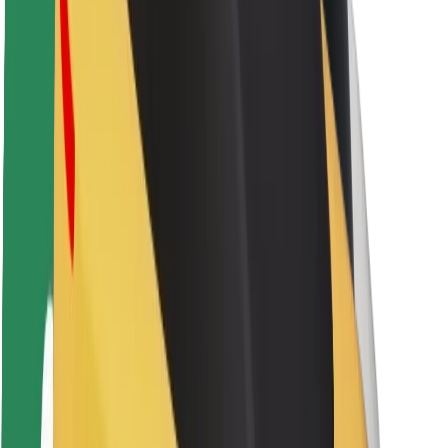
Sürücü təhlükəsizliyi
Skuter təhlükəsizliyi
Təhlükəsizlik Laboratoriyası
Şəhərlər
Məkanlar
Şəhər mühiti üçün həllər
Hava limanları
Bolt enerji doldurma stansiyaları
Dəstək
Sərnişinlər üçün
Sürücülər üçün
Kuryerlər üçün