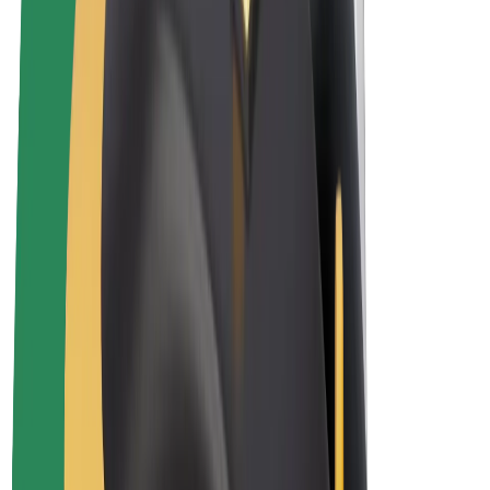
Bolt Plus
Bolt ilə pul qazanın
Sürücülər
Sürücü qazancı
Kuryerlər
Kuryer qazancı
Bolt Food təchizatçıları
Sahibkarlar
Françayzinq
Şirkət
Vakansiyalar
Bolt haqqında