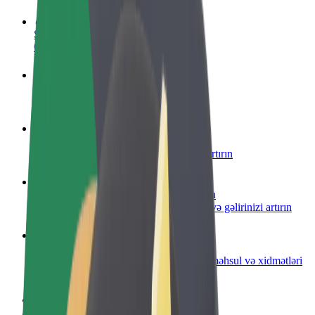
Sürücü ol
Öz şərtlərinizə uyğun olaraq qazanın
Kuryer kimi qoşul
Yemək çatdırın və həftəlik ödəniş alın
Restoran və ya mağaza əlavə edin
Daha çox müştəri cəlb edin və satışları artırın
Avtopark sahibi kimi qeydiyyatdan keçin
Avtoparkınızı Bolt platformasına qoşun və gəlirinizi artırın
Biznes üçün Bolt
Biznesiniz üçün miqyaslandırılmış Bolt məhsul və xidmətləri