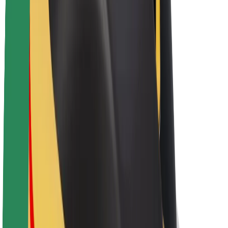
Bolt-da davamlılıq
Project Zero
Bloq
Xəbər otağı
Brend təlimatları
Missiya
İnvestorlarla əlaqələr
Rəhbərlik
Brend
Media
Urban Fondu
Təhlükəsizlik
Sərnişin təhlükəsizliyi