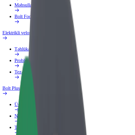
Məhsullar
Bolt Food for Business
Elektrikli velosipedlər
Təhlükəsizlik Laboratoriyası
Problemi bildir
Tez-tez verilən suallar
Bolt Plus
Üstünlüklər
Necə qoşulmalı?
Tez-tez verilən suallar