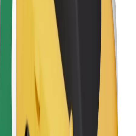
Bolt Food
Avtopark sahibləri üçün
Restoranlar üçün
Biznes üçün Bolt
Digər
Təchizatçılar
Qaydalar və Şərtlər
Kukilər
Təhlükəsizlik
Dəqiqələr ərzində gediş əldə et!
Bolt tətbiqini endir
Sevdiyiniz yeməyi tapın!