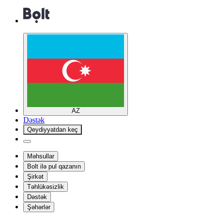
AZ
Dəstək
Qeydiyyatdan keç
Məhsullar
Bolt ilə pul qazanın
Şirkət
Təhlükəsizlik
Dəstək
Şəhərlər