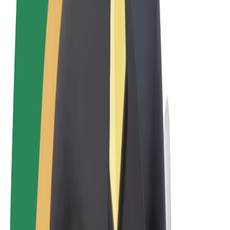
Qaydalar və Şərtlər
Məxfilik
Kukilər
© 2026 Bolt Technology OÜ
Məhsullar
Gedişlər
Skuterlər
Bolt Market
Bolt Food
Bolt Drive
Biznes üçün Bolt
Elektrikli velosipedlər