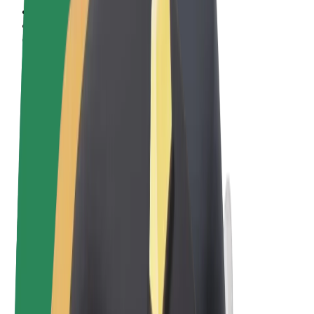
Qaydalar və Şərtlər
Məxfilik
Kukilər
© 2026 Bolt Technology OÜ
Məhsullar
Gedişlər
Skuterlər
Bolt Market
Bolt Food
Bolt Drive
Biznes üçün Bolt