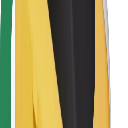
Kuryerlər üçün
Bolt Food
Avtopark sahibləri üçün
Restoranlar üçün
Biznes üçün Bolt
Digər
Təchizatçılar
Qaydalar və Şərtlər
Kukilər
Təhlükəsizlik
Dəqiqələr ərzində gediş əldə et!
Bolt tətbiqini endir