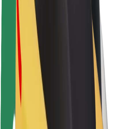
Sərnişin təhlükəsizliyi
Sürücü təhlükəsizliyi
Skuter təhlükəsizliyi
Təhlükəsizlik Laboratoriyası
Şəhərlər
Məkanlar
Şəhər mühiti üçün həllər
Hava limanları
Bolt enerji doldurma stansiyaları
Dəstək
Sərnişinlər üçün
Sürücülər üçün