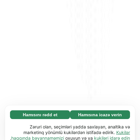
Hamısını rədd et
Hamısına icazə verin
Zəruri (65)
Zəruri kukilər əsas funksiyaları (məs. səhifə
Ətraflı
Zəruri olan, seçimləri yadda saxlayan, analtika və
naviqasiyası) işə salmaqla veb-saytımızı
marketinq yönümlü kukilərdən istifadə edirik.
Kukilər
.
haqqında bəyannaməmizi
oxuyun və ya
kukiləri idarə edin
istifadəyə yararlı etməyə kömək edir. Bu kukilər