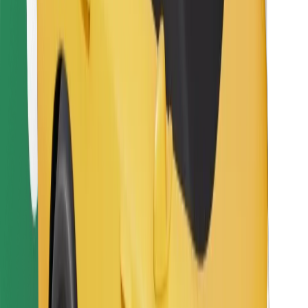
Sevdiyiniz yeməyi tapın!
Bolt Food tətbiqini endir