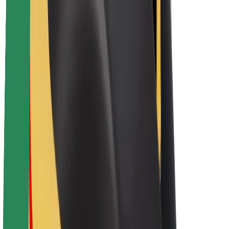
Bolt haqqında
Bolt-da davamlılıq
Project Zero
Bloq
Xəbər otağı
Brend təlimatları
Missiya
İnvestorlarla əlaqələr
Rəhbərlik
Brend
Media
Urban Fondu
Təhlükəsizlik