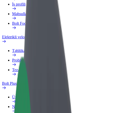
İş profili
Məhsullar
Bolt Food for Business
Elektrikli velosipedlər
Təhlükəsizlik Laboratoriyası
Problemi bildir
Tez-tez verilən suallar
Bolt Plus
Üstünlüklər
Necə qoşulmalı?