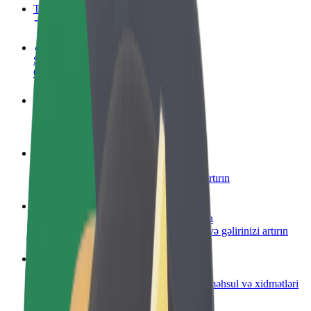
Tez-tez verilən suallar
Sürücü ol
Öz şərtlərinizə uyğun olaraq qazanın
Kuryer kimi qoşul
Yemək çatdırın və həftəlik ödəniş alın
Restoran və ya mağaza əlavə edin
Daha çox müştəri cəlb edin və satışları artırın
Avtopark sahibi kimi qeydiyyatdan keçin
Avtoparkınızı Bolt platformasına qoşun və gəlirinizi artırın
Biznes üçün Bolt
Biznesiniz üçün miqyaslandırılmış Bolt məhsul və xidmətləri