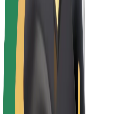
Elektrikli velosipedlər
Bolt Plus
Bolt ilə pul qazanın
Sürücülər
Sürücü qazancı
Kuryerlər
Kuryer qazancı
Bolt Food təchizatçıları
Sahibkarlar
Françayzinq
Şirkət
Vakansiyalar