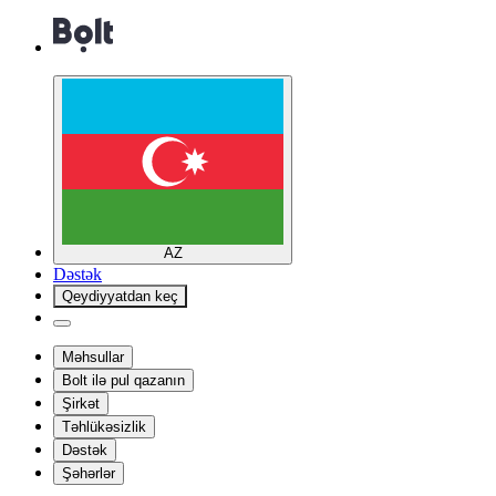
AZ
Dəstək
Qeydiyyatdan keç
Məhsullar
Bolt ilə pul qazanın
Şirkət
Təhlükəsizlik
Dəstək
Şəhərlər