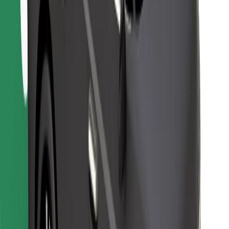
Bolt Food tətbiqini endir