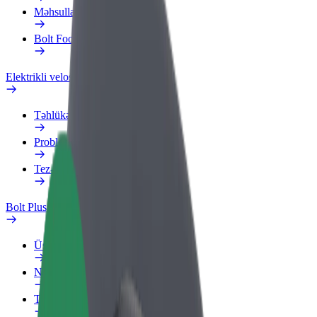
Məhsullar
Bolt Food for Business
Elektrikli velosipedlər
Təhlükəsizlik Laboratoriyası
Problemi bildir
Tez-tez verilən suallar
Bolt Plus
Üstünlüklər
Necə qoşulmalı?
Tez-tez verilən suallar