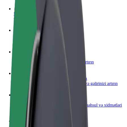
Sürücü ol
Öz şərtlərinizə uyğun olaraq qazanın
Kuryer kimi qoşul
Yemək çatdırın və həftəlik ödəniş alın
Restoran və ya mağaza əlavə edin
Daha çox müştəri cəlb edin və satışları artırın
Avtopark sahibi kimi qeydiyyatdan keçin
Avtoparkınızı Bolt platformasına qoşun və gəlirinizi artırın
Biznes üçün Bolt
Biznesiniz üçün miqyaslandırılmış Bolt məhsul və xidmətləri