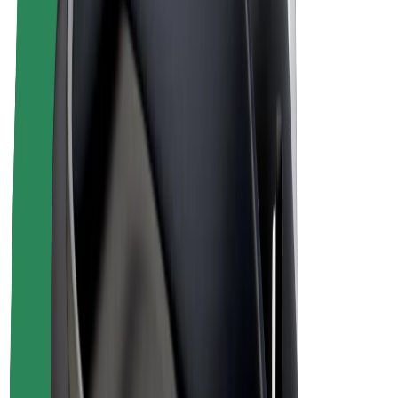
Bolt Plus
Bolt ilə pul qazanın
Sürücülər
Sürücü qazancı
Kuryerlər
Kuryer qazancı
Bolt Food təchizatçıları
Sahibkarlar
Françayzinq
Şirkət
Vakansiyalar
Bolt haqqında