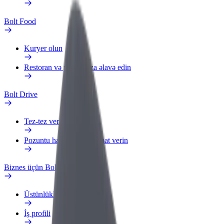
Bolt Food
Kuryer olun
Restoran və ya mağaza əlavə edin
Bolt Drive
Tez-tez verilən suallar
Pozuntu haqqında məlumat verin
Biznes üçün Bolt
Üstünlüklər
İş profili