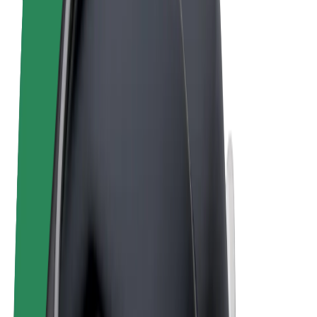
Qaydalar və Şərtlər
Məxfilik
Kukilər
© 2026 Bolt Technology OÜ
Məhsullar
Gedişlər
Skuterlər
Bolt Market
Bolt Food
Bolt Drive
Biznes üçün Bolt
Elektrikli velosipedlər