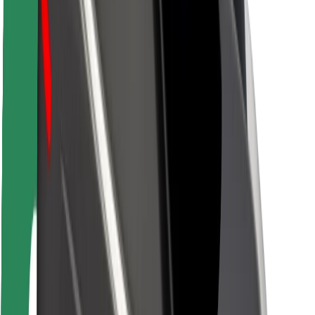
Sürücü təhlükəsizliyi
Skuter təhlükəsizliyi
Təhlükəsizlik Laboratoriyası
Şəhərlər
Məkanlar
Şəhər mühiti üçün həllər
Hava limanları
Bolt enerji doldurma stansiyaları
Dəstək
Sərnişinlər üçün
Sürücülər üçün
Kuryerlər üçün