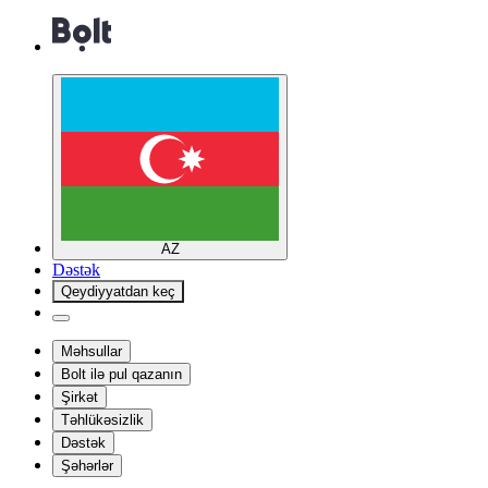
AZ
Dəstək
Qeydiyyatdan keç
Məhsullar
Bolt ilə pul qazanın
Şirkət
Təhlükəsizlik
Dəstək
Şəhərlər