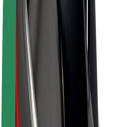
Bolt-da davamlılıq
Project Zero
Bloq
Xəbər otağı
Brend təlimatları
Missiya
İnvestorlarla əlaqələr
Rəhbərlik
Brend
Media
Urban Fondu
Təhlükəsizlik
Sərnişin təhlükəsizliyi