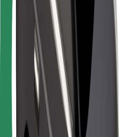
Bolt Food
Avtopark sahibləri üçün
Restoranlar üçün
Biznes üçün Bolt
Digər
Təchizatçılar
Qaydalar və Şərtlər
Kukilər
Təhlükəsizlik
Dəqiqələr ərzində gediş əldə et!
Bolt tətbiqini endir
Sevdiyiniz yeməyi tapın!