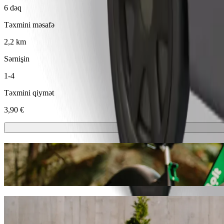
6 dəq
Təxmini məsafə
2,2 km
Sərnişin
1-4
Təxmini qiymət
3,90 €
Skuterlər və ya E-velosipedlər
Trnava şəhərində skuterlər və ya elektrik velosipedləri ilə hərəkət edin
Bolt Tətbiqini endir
Bolt ilə gediş sifariş edərək Cífer nöqtəsin
Cífer, Žel. stanica ünvanına getmək üçün Bolt ilə gediş sifariş etməy