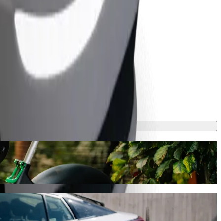
təxminən 6 dəq çəkəcək və sizə təxminən 3,50 € EUR başa gələcək. Nə