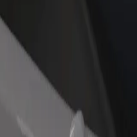
n və ya mağaza əlavə
Avtopark sahibi kimi qeydiyyatdan keçin
Bi
Avtoparkınızı Bolt platformasına qoşun və
Bi
x müştəri cəlb edin və
gəlirinizi artırın
mə
 artırın
ək olar?
unu axtarırsınız? Xidmətlərimizi araşdırın və sizin üçün ən mükəmməl ge
Tətbiqi endir