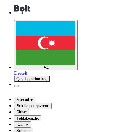
AZ
Dəstək
Qeydiyyatdan keç
Məhsullar
Bolt ilə pul qazanın
Şirkət
Təhlükəsizlik
Dəstək
Şəhərlər