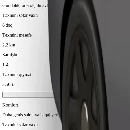
Gündəlik, orta ölçülü avtomobillərdə etibarlı gedişlər.
Təxmini səfər vaxtı
6 dəq
Təxmini məsafə
2,2 km
Sərnişin
1-4
Təxmini qiymət
3,50 €
Komfort
Daha geniş salon və baqaj yeri olan daha böyükölçülü avtomobillər
Təxmini səfər vaxtı