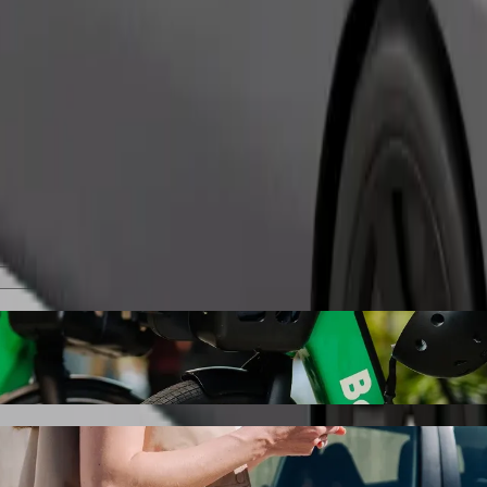
Gediş sifariş et
dən Cífer, Žel. stanica nöqtəsinə gedin
i tövsiyə edirik — ən yaxşı qiymətlər sizi gözləyir. Bolt ilə bu gediş 