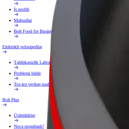
İş profili
Məhsullar
Bolt Food for Business
Elektrikli velosipedlər
Təhlükəsizlik Laboratoriyası
Problemi bildir
Tez-tez verilən suallar
Bolt Plus
Üstünlüklər
Necə qoşulmalı?