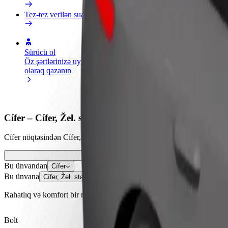
Tez-tez verilən suallar
Sürücü ol
Kuryer kimi qoşul
Restora
Öz şərtlərinizə uyğun
Yemək çatdırın və həftəlik
edin
olaraq qazanın
ödəniş alın
Daha ço
satışları
Cífer – Cífer, Žel. stanica istiqamətində necə səfər etm
Cífer nöqtəsindən Cífer, Žel. stanica nöqtəsinə çatmağın ən yaxşı yol
Bu ünvandan
Cífer
Bu ünvana
Cífer, Žel. stanica
Rahatlıq və komfort bir neçə toxunuşla əlinizdə!
Bolt