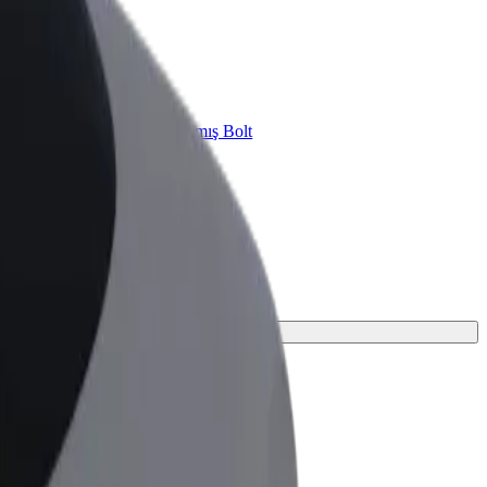
znes üçün Bolt
znesiniz üçün miqyaslandırılmış Bolt
hsul və xidmətləri
dişi tapın.