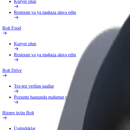
Kuryer olun
Restoran və ya mağaza əlavə edin
Bolt Food
Kuryer olun
Restoran və ya mağaza əlavə edin
Bolt Drive
Tez-tez verilən suallar
Pozuntu haqqında məlumat verin
Biznes üçün Bolt
Üstünlüklər