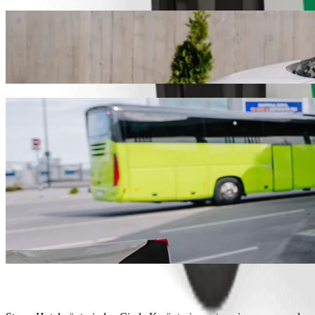
Bolt ilə gediş sifariş edərək Steam Hotel 
Circle K ünvanına getmək üçün Bolt ilə gediş sifariş etməyi tövsiyə 
olursa olsun, sizin üçün mükəmməl nəqliyyat vasitəsini tapacağıq.
Bolt Tətbiqini endir
Steam Hotel nöqtəsindən Circle K nöqtəsi
Çoxlu baqajınız var? 6 nəfərlik Bolt XL avtomobillərimizi sifariş 
Daha rahat səyahət etmək istəyirsiniz? Bolt premium avtomobilləri 
Uşaqlarla səyahət edirsiniz? Buster uşaq oturacağı ilə uşaqlar üçün
Ev heyvanınız da sizinlədir? Ev heyvanlarına uyğun gedişlərimizi 
Əlavə yardım lazımdır? Yardım kateqoriyamız əlil arabası üçün uyğ
Sərfəli gediş axtarırsınız? Bolt Ekonom ilə kompakt avtomobil seç
Bolt Tətbiqini endir