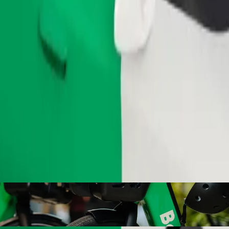
Gediş sifariş et
in