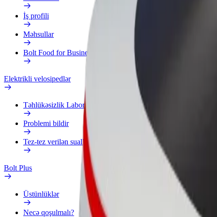
İş profili
Məhsullar
Bolt Food for Business
Elektrikli velosipedlər
Təhlükəsizlik Laboratoriyası
Problemi bildir
Tez-tez verilən suallar
Bolt Plus
Üstünlüklər
Necə qoşulmalı?