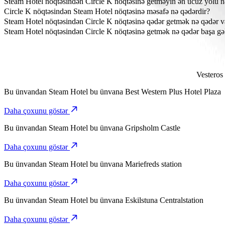
Steam Hotel nöqtəsindən Circle K nöqtəsinə getməyin ən ucuz yolu n
Steam Hotel nöqtəsindən Circle K nöqtəsinə çatmağın ən sərfəli yolu
Circle K nöqtəsindən Steam Hotel nöqtəsinə məsafə nə qədərdir?
Circle K Steam Hotel-dən təxminən 70,2 km məsafədədir.
Steam Hotel nöqtəsindən Circle K nöqtəsinə qədər getmək nə qədər v
Bolt ilə Steam Hotel nöqtəsindən Circle K nöqtəsinə getmək təxminən
Steam Hotel nöqtəsindən Circle K nöqtəsinə getmək nə qədər başa gəl
Bolt ilə Steam Hotel nöqtəsindən Circle K nöqtəsinə getmək üçün ge
Vesteros
Bu ünvandan
Steam Hotel
bu ünvana
Best Western Plus Hotel Plaza
Daha çoxunu göstər
Bu ünvandan
Steam Hotel
bu ünvana
Gripsholm Castle
Daha çoxunu göstər
Bu ünvandan
Steam Hotel
bu ünvana
Mariefreds station
Daha çoxunu göstər
Bu ünvandan
Steam Hotel
bu ünvana
Eskilstuna Centralstation
Daha çoxunu göstər