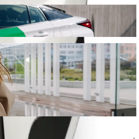
 52 dəq çəkəcək və sizə təxminən 829,20 SEK SEK başa gələcək. Nə