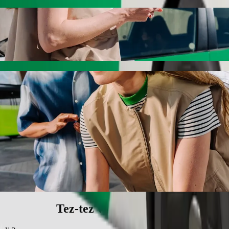
nöqtəsindən Circle K nöqtəsinə gedin
edirik — ən yaxşı qiymətlər sizi gözləyir. Bolt ilə bu gediş təxminən
nə getmək üçün Bolt xidmətləri
edin.
ilə tanış olun.
 uyğun gediş sifariş edin.
sınayın.
un nəqliyyat vasitələri (MÇN) təklif edir.
in və daha az ödəyin.
Tez-tez verilən suallar