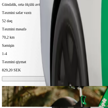
Gündəlik, orta ölçülü avtomobillərdə etibarlı gedişlər.
Təxmini səfər vaxtı
52 dəq
Təxmini məsafə
70,2 km
Sərnişin
1-4
Təxmini qiymət
829,20 SEK
Skuterlər və ya E-velosipedlər
Vesteros şəhərində skuterlər və ya elektrik velosipedləri ilə hərəkət ed
Bolt Tətbiqini endir