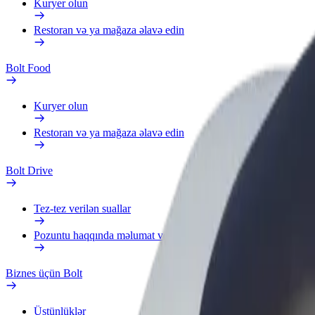
Kuryer olun
Restoran və ya mağaza əlavə edin
Bolt Food
Kuryer olun
Restoran və ya mağaza əlavə edin
Bolt Drive
Tez-tez verilən suallar
Pozuntu haqqında məlumat verin
Biznes üçün Bolt
Üstünlüklər