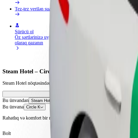
Tez-tez verilən suallar
Sürücü ol
Kuryer kimi qoşul
Restora
Öz şərtlərinizə uyğun
Yemək çatdırın və həftəlik
edin
olaraq qazanın
ödəniş alın
Daha ço
satışları
Steam Hotel – Circle K istiqamətində necə səfər etmək
Steam Hotel nöqtəsindən Circle K nöqtəsinə çatmağın ən yaxşı yolunu 
Bu ünvandan
Steam Hotel
Bu ünvana
Circle K
Rahatlıq və komfort bir neçə toxunuşla əlinizdə!
Bolt