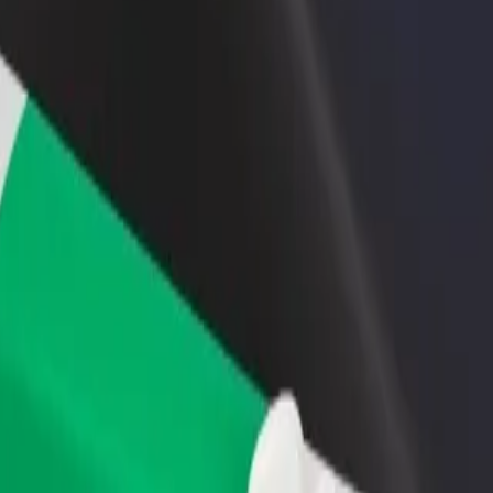
n və ya mağaza əlavə
Avtopark sahibi kimi qeydiyyatdan keçin
Bi
Avtoparkınızı Bolt platformasına qoşun və
Bi
x müştəri cəlb edin və
gəlirinizi artırın
mə
 artırın
 olar?
axtarırsınız? Xidmətlərimizi araşdırın və sizin üçün ən mükəmməl gedi
Tətbiqi endir