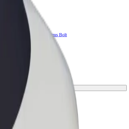
znes üçün Bolt
znesiniz üçün miqyaslandırılmış Bolt
hsul və xidmətləri
şi tapın.