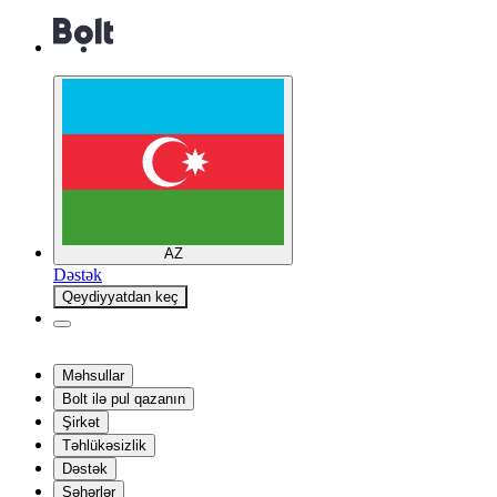
AZ
Dəstək
Qeydiyyatdan keç
Məhsullar
Bolt ilə pul qazanın
Şirkət
Təhlükəsizlik
Dəstək
Şəhərlər