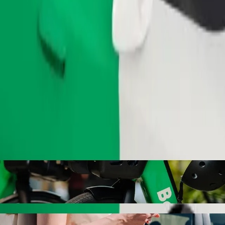
Gediş sifariş et
in
ästerås Airport (VST) nöqtəsindən Mariefred