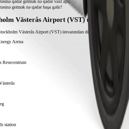
7 km məsafədədir.
təsinə qədər getmək nə qədər vaxt aparacaq?
yrka nöqtəsinə getmək təxminən 50 dəq çəkir.
əsinə getmək nə qədər başa gəlir?
yrka nöqtəsinə getmək üçün gediş haqqı təxminən 795,10 SEK SEK təşk
holm Västerås Airport (VST) ünvanından ge
Stockholm Västerås Airport (VST) ünvanından digər yerlərə səyahət üçü
Energy Arena
s Resecentrum
Västerås
rg
s station