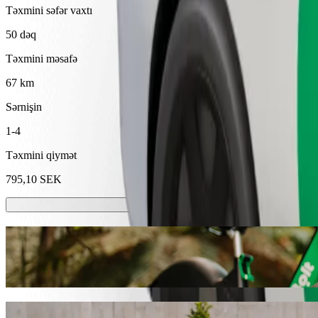
Təxmini səfər vaxtı
50 dəq
Təxmini məsafə
67 km
Sərnişin
1-4
Təxmini qiymət
795,10 SEK
Skuterlər və ya E-velosipedlər
Vesteros şəhərində skuterlər və ya elektrik velosipedləri ilə hərəkət ed
Bolt Tətbiqini endir
Bolt ilə gediş sifariş edərək Stockholm V