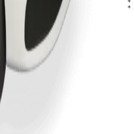
il edir.
dişlər
n populyar ideyalar.