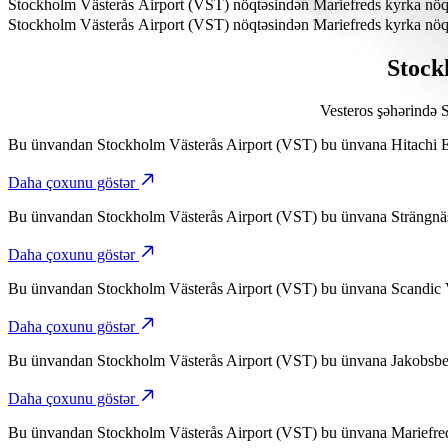
Mariefreds kyrka Stockholm Västerås Airport (VST)-dən təxminən 6
Stockholm Västerås Airport (VST) nöqtəsindən Mariefreds kyrka nöq
Bolt ilə Stockholm Västerås Airport (VST) nöqtəsindən Mariefreds k
Stockholm Västerås Airport (VST) nöqtəsindən Mariefreds kyrka nöqt
Bolt ilə Stockholm Västerås Airport (VST) nöqtəsindən Mariefreds k
Stock
Vesteros şəhərində 
Bu ünvandan
Stockholm Västerås Airport (VST)
bu ünvana
Hitachi 
Daha çoxunu göstər
Bu ünvandan
Stockholm Västerås Airport (VST)
bu ünvana
Strängnä
Daha çoxunu göstər
Bu ünvandan
Stockholm Västerås Airport (VST)
bu ünvana
Scandic 
Daha çoxunu göstər
Bu ünvandan
Stockholm Västerås Airport (VST)
bu ünvana
Jakobsbe
Daha çoxunu göstər
Bu ünvandan
Stockholm Västerås Airport (VST)
bu ünvana
Mariefred