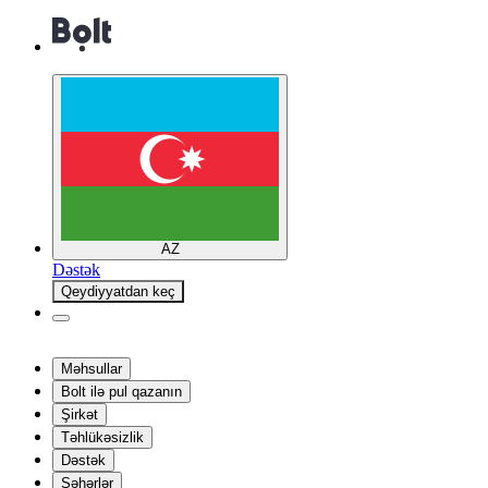
AZ
Dəstək
Qeydiyyatdan keç
Məhsullar
Bolt ilə pul qazanın
Şirkət
Təhlükəsizlik
Dəstək
Şəhərlər