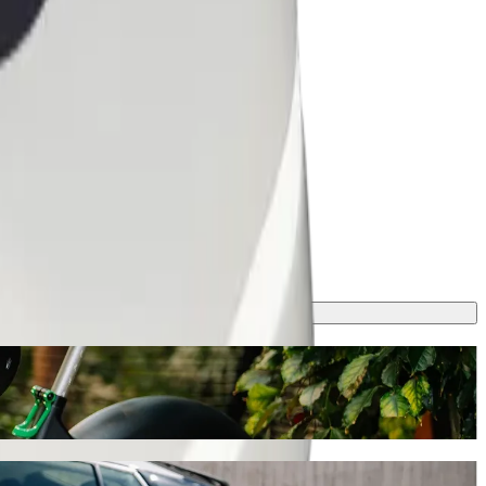
s kyrka nöqtəsinə gedin