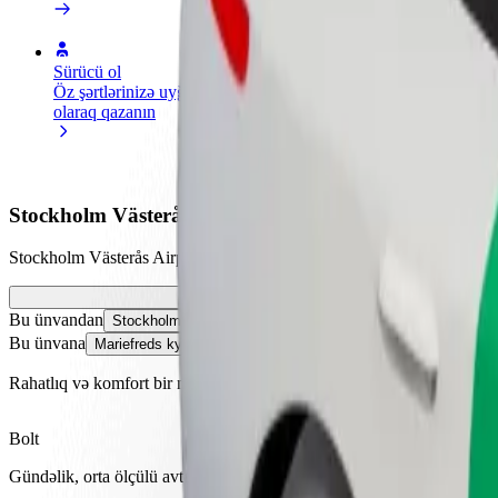
Sürücü ol
Kuryer kimi qoşul
Restora
Öz şərtlərinizə uyğun
Yemək çatdırın və həftəlik
edin
olaraq qazanın
ödəniş alın
Daha ço
satışları
Stockholm Västerås Airport (VST) – Mariefreds kyrka
Stockholm Västerås Airport (VST) nöqtəsindən Mariefreds kyrka nöqtə
Bu ünvandan
Stockholm Västerås Airport (VST)
Bu ünvana
Mariefreds kyrka
Rahatlıq və komfort bir neçə toxunuşla əlinizdə!
Bolt
Gündəlik, orta ölçülü avtomobillərdə etibarlı gedişlər.