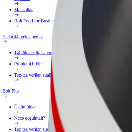
Məhsullar
Bolt Food for Business
Elektrikli velosipedlər
Təhlükəsizlik Laboratoriyası
Problemi bildir
Tez-tez verilən suallar
Bolt Plus
Üstünlüklər
Necə qoşulmalı?
Tez-tez verilən suallar