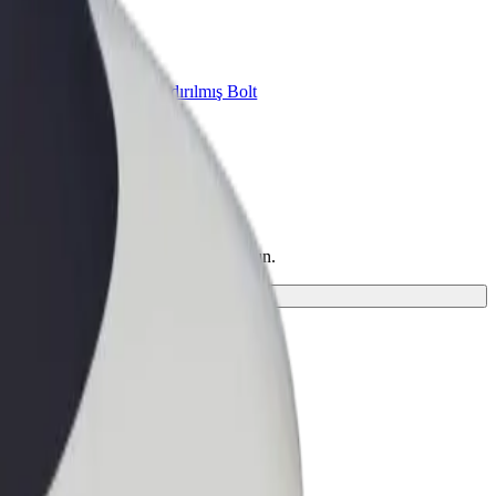
znes üçün Bolt
znesiniz üçün miqyaslandırılmış Bolt
hsul və xidmətləri
və sizin üçün ən mükəmməl gedişi tapın.