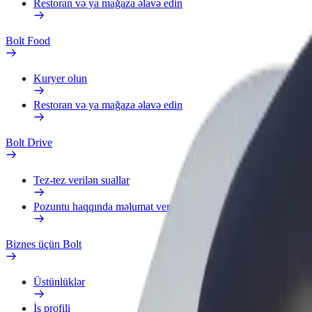
Restoran və ya mağaza əlavə edin
Bolt Food
Kuryer olun
Restoran və ya mağaza əlavə edin
Bolt Drive
Tez-tez verilən suallar
Pozuntu haqqında məlumat verin
Biznes üçün Bolt
Üstünlüklər
İş profili