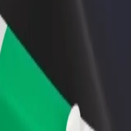
n və ya mağaza əlavə
Avtopark sahibi kimi qeydiyyatdan keçin
Bi
Avtoparkınızı Bolt platformasına qoşun və
Bi
x müştəri cəlb edin və
gəlirinizi artırın
mə
 artırın
 istiqamətində necə səfər etmək olar?
sinə çatmağın ən yaxşı yolunu axtarırsınız? Xidmətlərimizi araşdırın 
Tətbiqi endir