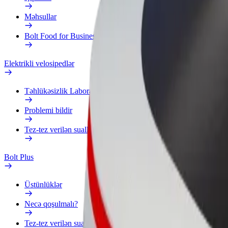
Məhsullar
Bolt Food for Business
Elektrikli velosipedlər
Təhlükəsizlik Laboratoriyası
Problemi bildir
Tez-tez verilən suallar
Bolt Plus
Üstünlüklər
Necə qoşulmalı?
Tez-tez verilən suallar