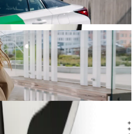
n 5 dəq çəkəcək və sizə təxminən 5,00 € EUR başa gələcək. Nə olursa
şa gələcək.