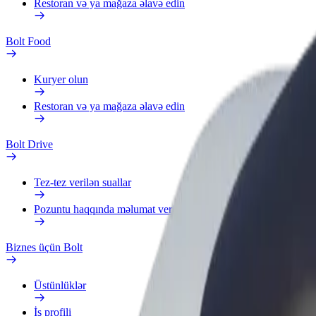
Restoran və ya mağaza əlavə edin
Bolt Food
Kuryer olun
Restoran və ya mağaza əlavə edin
Bolt Drive
Tez-tez verilən suallar
Pozuntu haqqında məlumat verin
Biznes üçün Bolt
Üstünlüklər
İş profili