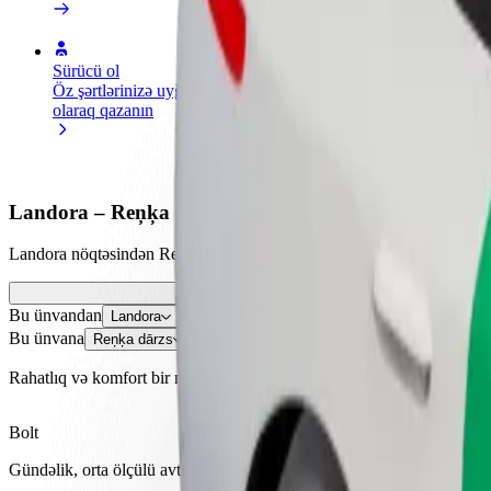
Sürücü ol
Kuryer kimi qoşul
Restora
Öz şərtlərinizə uyğun
Yemək çatdırın və həftəlik
edin
olaraq qazanın
ödəniş alın
Daha ço
satışları
Landora – Reņķa dārzs istiqamətində necə səfər etmə
Landora nöqtəsindən Reņķa dārzs nöqtəsinə çatmağın ən yaxşı yolunu 
Bu ünvandan
Landora
Bu ünvana
Reņķa dārzs
Rahatlıq və komfort bir neçə toxunuşla əlinizdə!
Bolt
Gündəlik, orta ölçülü avtomobillərdə etibarlı gedişlər.