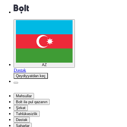
AZ
Dəstək
Qeydiyyatdan keç
Məhsullar
Bolt ilə pul qazanın
Şirkət
Təhlükəsizlik
Dəstək
Şəhərlər