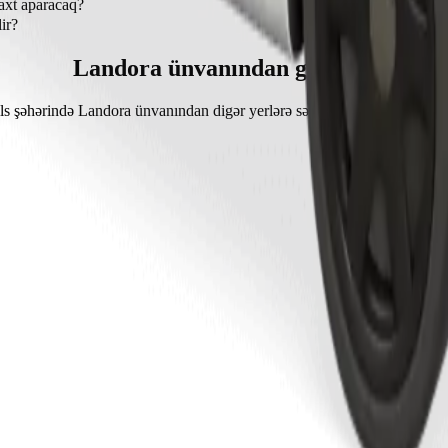
axt aparacaq?
5 dəq çəkir.
ir?
ş haqqı təxminən 5,00 € EUR təşkil edir.
Landora ünvanından gedişlər
ls şəhərində Landora ünvanından digər yerlərə səyahət üçün populyar i